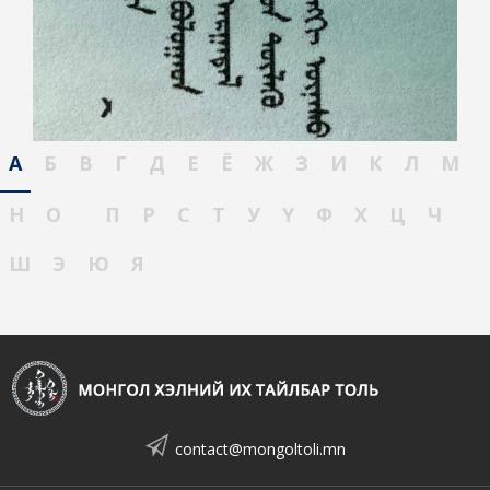
А
Б
В
Г
Д
Е
Ё
Ж
З
И
К
Л
М
Н
О
П
Р
С
Т
У
Ү
Ф
Х
Ц
Ч
Ш
Э
Ю
Я
contact@mongoltoli.mn