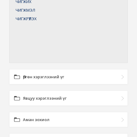
ЧИГЖИХ
ЧИГЖМЭЛ
ЧИГЖРҮҮЛЭХ
Өргөн хэрэглээний үг
Явцуу хэрэглээний үг
Аман зохиол