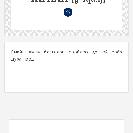
Сүмийн өмнө босгосон оройдоо догтой хоёр
шураг мод.