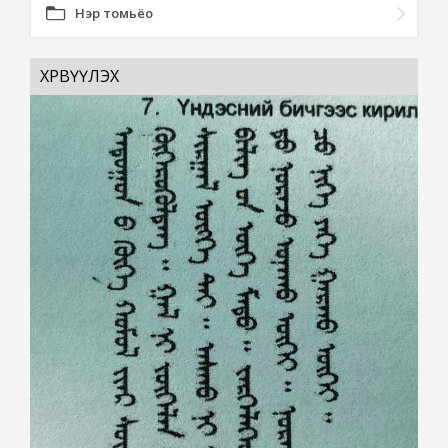
Нэр томьёо
ХӨРВҮҮЛЭХ