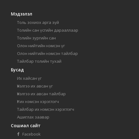
Мэдээлэл
Толь зохиох арга зүй
Толийн сан үсгийн дарааллаар
Толийн зургийн сан
Олон нийтийн нэмсэн үг
Олон нийтийн нэмсэн тайлбар
Тайлбар толийн тухай
Бусад
Их хайсан үг
Үнэлгээ их авсан үг
Үнэлгээ их авсан тайлбар
Үг их нэмсэн хэрэглэгч
Тайлбар их нэмсэн хэрэглэгч
Ашиглах заавар
Сошиал сайт
Facebook