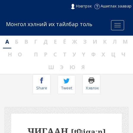
Нэвтрэх
Ашиглах заавар
Монгол хэлний их тайлбар толь
Menu
А
Б
В
Г
Д
Е
Ё
Ж
З
И
К
Л
М
Н
О
П
Р
С
Т
У
Ү
Ф
Х
Ц
Ч
Ш
Э
Ю
Я
Share
Tweet
Хэвлэх
ЧИГААН
[ʧʰiqaːŋ]