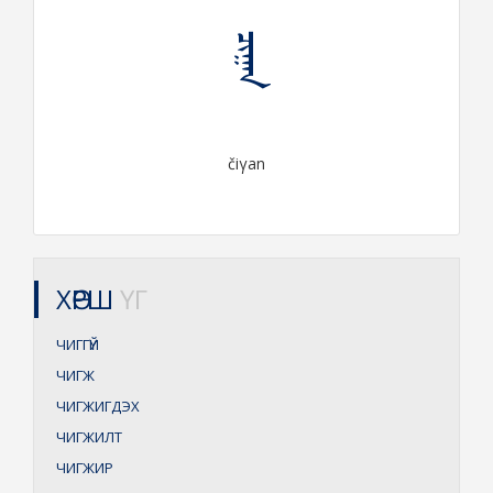
ᠴᠢᠭᠠᠨ
čiγan
ХӨРШ
ҮГ
ЧИГГҮЙ
ЧИГЖ
ЧИГЖИГДЭХ
ЧИГЖИЛТ
ЧИГЖИР