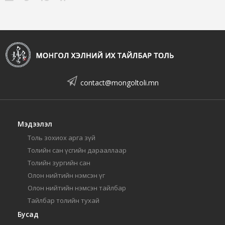
contact@mongoltoli.mn
Мэдээлэл
Толь зохиох арга зүй
Толийн сан үсгийн дарааллаар
Толийн зургийн сан
Олон нийтийн нэмсэн үг
Олон нийтийн нэмсэн тайлбар
Тайлбар толийн тухай
Бусад