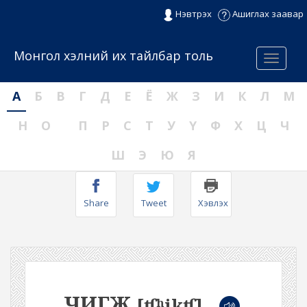
Нэвтрэх
Ашиглах заавар
Монгол хэлний их тайлбар толь
Menu
А
Б
В
Г
Д
Е
Ё
Ж
З
И
К
Л
М
Н
О
П
Р
С
Т
У
Ү
Ф
Х
Ц
Ч
Ш
Э
Ю
Я
Share
Tweet
Хэвлэх
ЧИГЖ
[ʧʰikʧ]