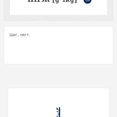
Шигүү, нягт.
ᠴᠢᠭᠵᠢ