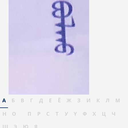
А
Б
В
Г
Д
Е
Ё
Ж
З
И
К
Л
М
Н
О
П
Р
С
Т
У
Ү
Ф
Х
Ц
Ч
Ш
Э
Ю
Я