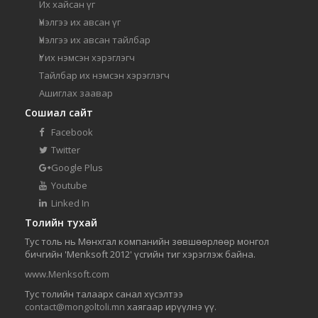
Их хайсан үг
Үнэлгээ их авсан үг
Үнэлгээ их авсан тайлбар
Үг их нэмсэн хэрэглэгч
Тайлбар их нэмсэн хэрэглэгч
Ашиглах заавар
Сошиал сайт
Facebook
Twitter
Google Plus
Youtube
Linked In
Толийн тухай
Тус толь нь Мөнхгал компанийн зөвшөөрлөөр монгол
бичгийн 'Menksoft 2012' үсгийн тиг хэрэглэж байна.
www.Menksoft.com
Тус толийн талаарх санал хүсэлтээ
contact@mongoltoli.mn
хаягаар ирүүлнэ үү.