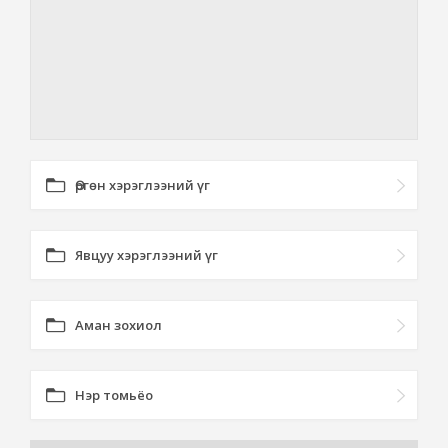
Өргөн хэрэглээний үг
Явцуу хэрэглээний үг
Аман зохиол
Нэр томьёо