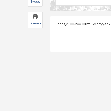
Tweet
Хэвлэх
Бөглөгдөх, шигүү нягт болгуулах