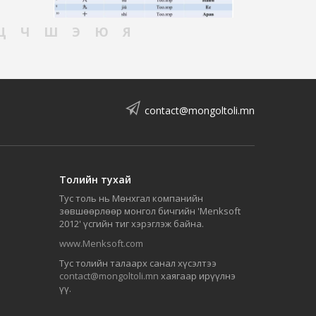
Ц
Ч
Ш
Э
Ю
Я
contact@mongoltoli.mn
Толийн тухай
Тус толь нь Мөнхгал компанийн
зөвшөөрлөөр монгол бичгийн 'Menksoft
2012' үсгийн тиг хэрэглэж байна.
www.Menksoft.com
Тус толийн талаарх санал хүсэлтээ
contact@mongoltoli.mn
хаягаар ирүүлнэ
үү.