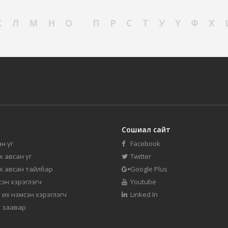
К
Л
М
Н
О
П
Р
С
Т
У
Ү
Ф
Х
Сошиал сайт
н үг
Facebook
их авсан үг
Twitter
их авсан тайлбар
Google Plus
мсэн хэрэглэгч
Youtube
 их нэмсэн хэрэглэгч
Linked In
 заавар