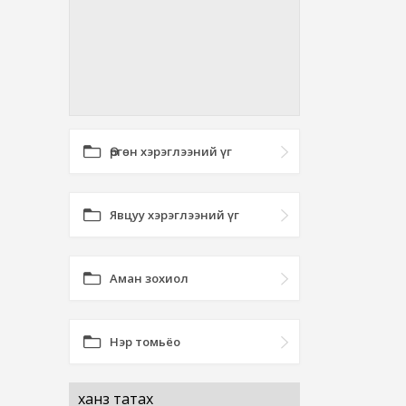
Өргөн хэрэглээний үг
Явцуу хэрэглээний үг
Аман зохиол
Нэр томьёо
ханз татах