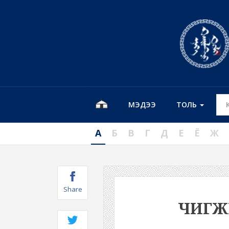
МЭДЭЭ
ТОЛЬ
А
Б
В
Г
Д
Е
Ё
Ж
Share
ЧИГЖ