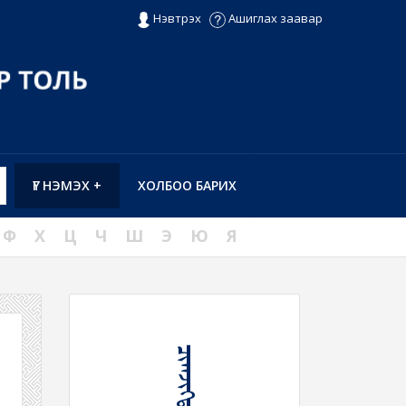
Нэвтрэх
Ашиглах заавар
ҮГ НЭМЭХ +
ХОЛБОО БАРИХ
Ф
Х
Ц
Ч
Ш
Э
Ю
Я
ᠴᠢᠭᠵᠢᠭᠳᠡᠬᠦ