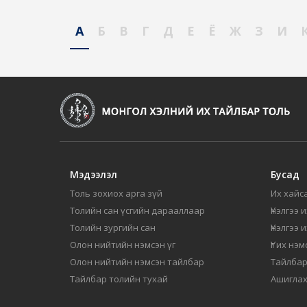
А
Б
В
Г
Д
Е
Ё
Ж
З
И
Мэдээлэл
Бусад
Толь зохиох арга зүй
Их хайса
Толийн сан үсгийн дарааллаар
Үнэлгээ 
Толийн зургийн сан
Үнэлгээ 
Олон нийтийн нэмсэн үг
Үг их нэ
Олон нийтийн нэмсэн тайлбар
Тайлбар
Тайлбар толийн тухай
Ашиглах