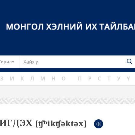
Toggle Dropdown
Кирил
З
И
К
Л
М
Н
О
П
Р
С
Т
У
Ү
ИГДЭХ
[ʧʰikʧəktəx]