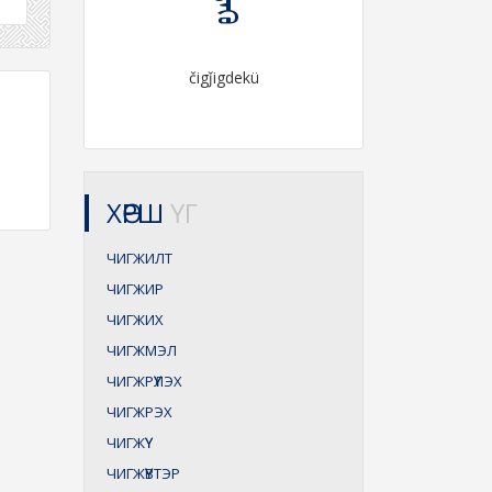
čigǰigdekü
ХӨРШ
ҮГ
ЧИГЖИЛТ
ЧИГЖИР
ЧИГЖИХ
ЧИГЖМЭЛ
ЧИГЖРҮҮЛЭХ
ЧИГЖРЭХ
ЧИГЖҮҮ
ЧИГЖҮҮВТЭР