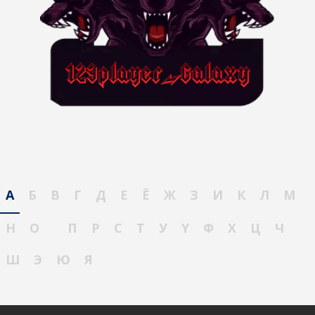
А
Б
В
Г
Д
Е
Ё
Ж
З
И
К
Л
М
Н
О
П
Р
С
Т
У
Ү
Ф
Х
Ц
Ч
Ш
Э
Ю
Я