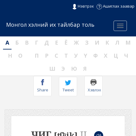
Нэвтрэх
Ашиглах заавар
Монгол хэлний их тайлбар толь
Menu
А
Б
В
Г
Д
Е
Ё
Ж
З
И
К
Л
М
Н
О
П
Р
С
Т
У
Ү
Ф
Х
Ц
Ч
Ш
Э
Ю
Я
Share
Tweet
Хэвлэх
ЧИГ
II
[ʧʰik]