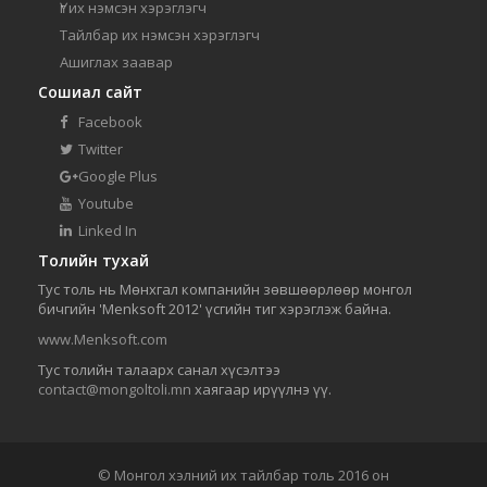
Үг их нэмсэн хэрэглэгч
Тайлбар их нэмсэн хэрэглэгч
Ашиглах заавар
Сошиал сайт
Facebook
Twitter
Google Plus
Youtube
Linked In
Толийн тухай
Тус толь нь Мөнхгал компанийн зөвшөөрлөөр монгол
бичгийн 'Menksoft 2012' үсгийн тиг хэрэглэж байна.
www.Menksoft.com
Тус толийн талаарх санал хүсэлтээ
contact@mongoltoli.mn
хаягаар ирүүлнэ үү.
© Монгол хэлний их тайлбар толь 2016 он