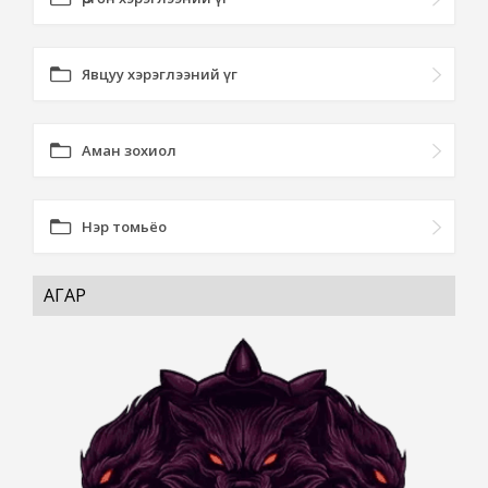
Явцуу хэрэглээний үг
Аман зохиол
Нэр томьёо
АГАР