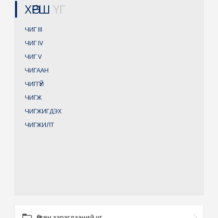
ХӨРШ
ҮГ
ЧИГ
III
ЧИГ
IV
ЧИГ
V
ЧИГААН
ЧИГГҮЙ
ЧИГЖ
ЧИГЖИГДЭХ
ЧИГЖИЛТ
Өргөн хэрэглээний үг