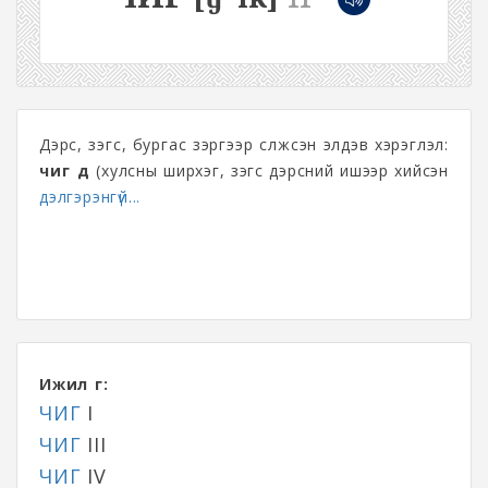
Дэрс, зэгс, бургас зэргээр сүлжсэн элдэв хэрэглэл:
чиг үүд
(хулсны ширхэг, зэгс дэрсний ишээр хийсэн
дэлгэрэнгүй...
Ижил үг:
ЧИГ
I
ЧИГ
III
ЧИГ
IV