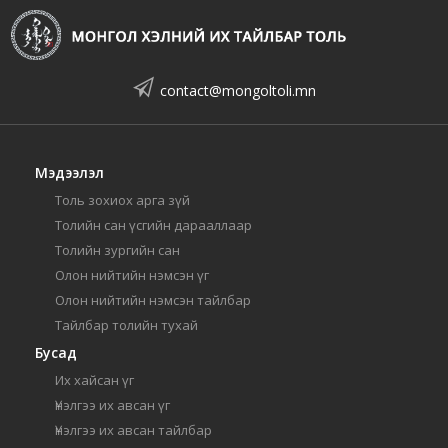
contact@mongoltoli.mn
Мэдээлэл
Толь зохиох арга зүй
Толийн сан үсгийн дарааллаар
Толийн зургийн сан
Олон нийтийн нэмсэн үг
Олон нийтийн нэмсэн тайлбар
Тайлбар толийн тухай
Бусад
Их хайсан үг
Үнэлгээ их авсан үг
Үнэлгээ их авсан тайлбар