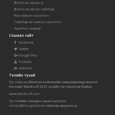
Үнэлгээ их авсан үг
Үнэлгээ их авсан тайлбар
Үг их нэмсэн хэрэглэгч
Тайлбар их нэмсэн хэрэглэгч
Ашиглах заавар
Сошиал сайт
Facebook
Twitter
Google Plus
Youtube
Linked In
Толийн тухай
Тус толь нь Мөнхгал компанийн зөвшөөрлөөр монгол
бичгийн 'Menksoft 2012' үсгийн тиг хэрэглэж байна.
www.Menksoft.com
Тус толийн талаарх санал хүсэлтээ
contact@mongoltoli.mn
хаягаар ирүүлнэ үү.