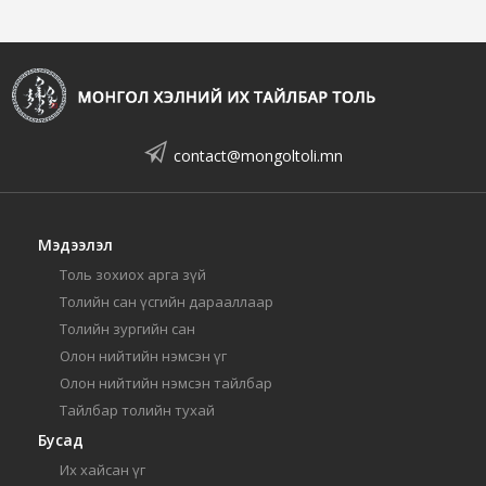
contact@mongoltoli.mn
Мэдээлэл
Толь зохиох арга зүй
Толийн сан үсгийн дарааллаар
Толийн зургийн сан
Олон нийтийн нэмсэн үг
Олон нийтийн нэмсэн тайлбар
Тайлбар толийн тухай
Бусад
Их хайсан үг