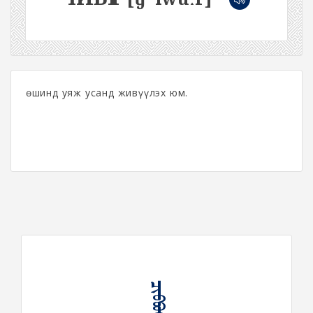
Өөшинд уяж усанд живүүлэх юм.
ᠴᠢᠪᠪᠦᠭᠦᠷ