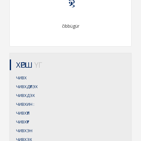
čibbügür
ХӨРШ
ҮГ
ЧИВХ
ЧИВХДҮҮЛЭХ
ЧИВХДЭХ
ЧИВХИН
:
ЧИВХҮҮЛ
ЧИВХҮҮР
ЧИВХЭН
ЧИВХЭХ