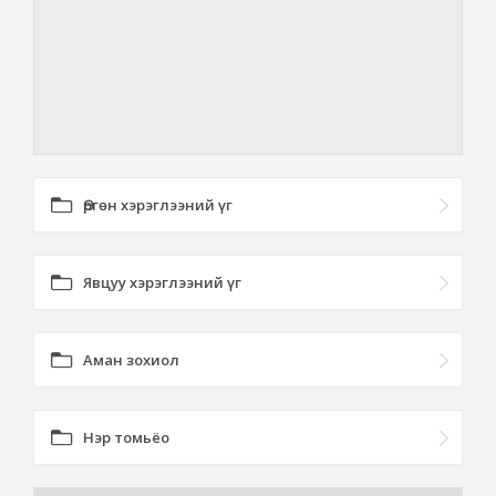
Өргөн хэрэглээний үг
Явцуу хэрэглээний үг
Аман зохиол
Нэр томьёо