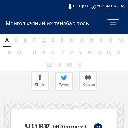
Нэвтрэх
Ашиглах заавар
Монгол хэлний их тайлбар толь
Menu
А
Б
В
Г
Д
Е
Ё
Ж
З
И
К
Л
М
Н
О
П
Р
С
Т
У
Ү
Ф
Х
Ц
Ч
Ш
Э
Ю
Я
Share
Tweet
Хэвлэх
ЧИВҮҮР
[ʧʰiwuːr]