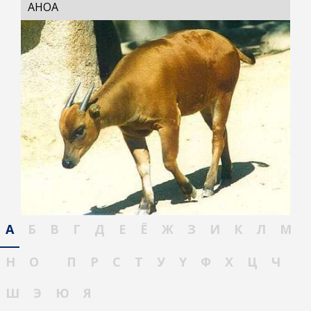
АНОА
А
Б
В
Г
Д
Е
Ё
Ж
З
И
К
Л
М
Н
О
П
Р
С
Т
У
Ү
Ф
Х
Ц
Ч
Ш
Э
Ю
Я