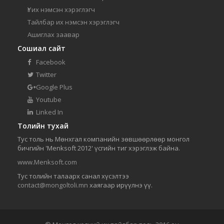
Үг их нэмсэн хэрэглэгч
Тайлбар их нэмсэн хэрэглэгч
Ашиглах заавар
Сошиал сайт
Facebook
Twitter
Google Plus
Youtube
Linked In
Толийн тухай
Тус толь нь Мөнхгал компанийн зөвшөөрлөөр монгол
бичгийн 'Menksoft 2012' үсгийн тиг хэрэглэж байна.
www.Menksoft.com
Тус толийн талаарх санал хүсэлтээ
contact@mongoltoli.mn
хаягаар ирүүлнэ үү.