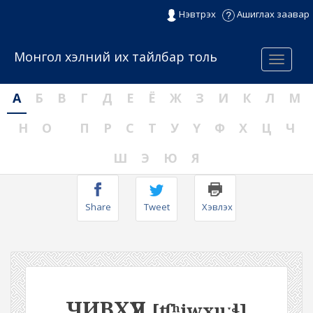
Нэвтрэх
Ашиглах заавар
Монгол хэлний их тайлбар толь
Menu
А
Б
В
Г
Д
Е
Ё
Ж
З
И
К
Л
М
Н
О
П
Р
С
Т
У
Ү
Ф
Х
Ц
Ч
Ш
Э
Ю
Я
Share
Tweet
Хэвлэх
ЧИВХҮҮЛ
[ʧʰiwxuːɬ]