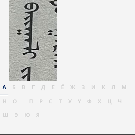
А
Б
В
Г
Д
Е
Ё
Ж
З
И
К
Л
М
Н
О
П
Р
С
Т
У
Ү
Ф
Х
Ц
Ч
Ш
Э
Ю
Я