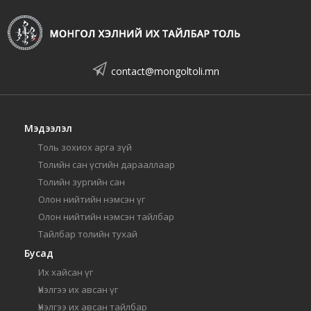
contact@mongoltoli.mn
Мэдээлэл
Толь зохиох арга зүй
Толийн сан үсгийн дарааллаар
Толийн зургийн сан
Олон нийтийн нэмсэн үг
Олон нийтийн нэмсэн тайлбар
Тайлбар толийн тухай
Бусад
Их хайсан үг
Үнэлгээ их авсан үг
Үнэлгээ их авсан тайлбар