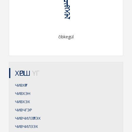
ᠴᠢᠪᠬᠡᠭᠦᠯ
čibkegül
ХӨРШ
ҮГ
ЧИВХҮҮР
ЧИВХЭН
ЧИВХЭХ
ЧИВЧГЭР
ЧИВЧИЛЗҮҮЛЭХ
ЧИВЧИЛЗЭХ