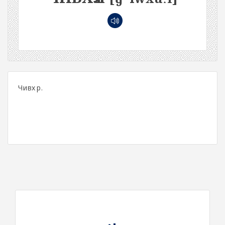
Чивхүүр.