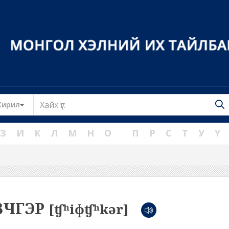
Toggle Dropdown
Кирил
З
И
К
Л
М
Н
О
П
Р
С
Т
У
Ү
ВЧГЭР
[ʧʰiɸʧʰkər]