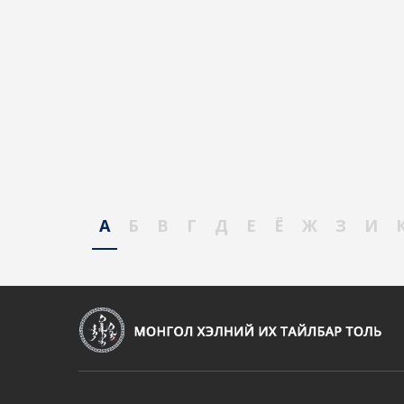
А
Б
В
Г
Д
Е
Ё
Ж
З
И