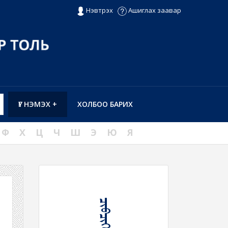
Нэвтрэх
Ашиглах заавар
ҮГ НЭМЭХ +
ХОЛБОО БАРИХ
Ф
Х
Ц
Ч
Ш
Э
Ю
Я
ᠴᠢᠪᠴᠢᠭᠡᠷ