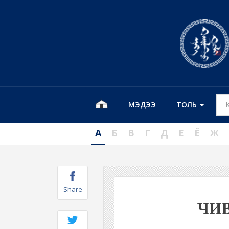
МЭДЭЭ
ТОЛЬ
А
Б
В
Г
Д
Е
Ё
Ж
Share
ЧИ