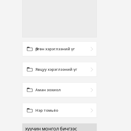
Өргөн хэрэглээний үг
Явцуу хэрэглээний үг
Аман зохиол
Нэр томьёо
хуучин монгол бичгээс