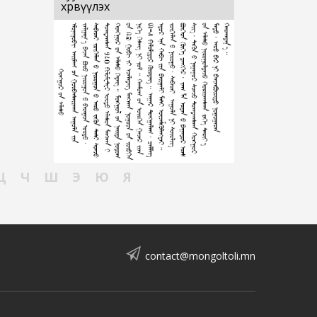
хөрвүүлэх
Ц
Ч
Ш
Э
Ю
Я
contact@mongoltoli.mn