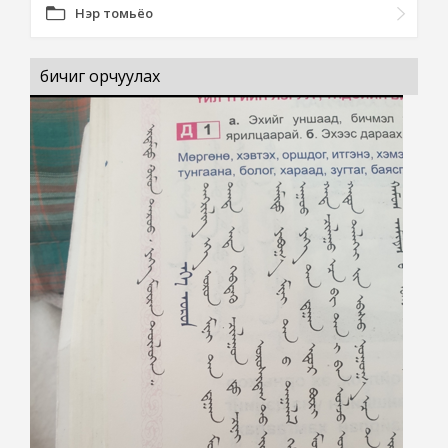
Нэр томьёо
бичиг орчуулах