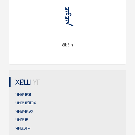
ᠴᠢᠪᠴᠢᠨ
čibčin
ХӨРШ
ҮГ
ЧИВЧРҮҮЛ
ЧИВЧРҮҮЛЭХ
ЧИВЧРЭХ
ЧИВЧҮҮР
ЧИВЭГЧ