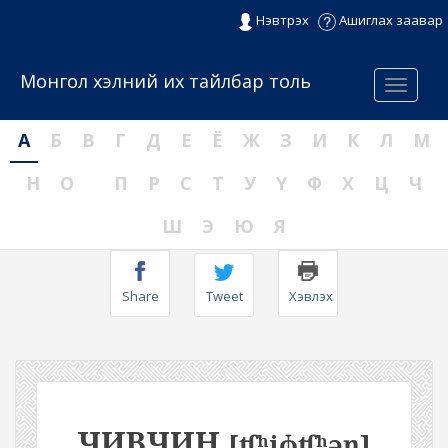
Нэвтрэх
Ашиглах заавар
Монгол хэлний их тайлбар толь
Menu
А
Б
В
Г
Д
Е
Ё
Ж
З
И
К
Л
М
Н
О
П
Р
С
Т
У
Ү
Ф
Х
Ц
Ч
Ш
Э
Ю
Я
Share
Tweet
Хэвлэх
ЧИВЧИН
[ʧʰiɸʧʰəŋ]