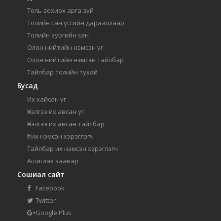
Толь зохиох арга зүй
Толийн сан үсгийн дарааллаар
Толийн зургийн сан
Олон нийтийн нэмсэн үг
Олон нийтийн нэмсэн тайлбар
Тайлбар толийн тухай
Бусад
Их хайсан үг
Үнэлгээ их авсан үг
Үнэлгээ их авсан тайлбар
Үг их нэмсэн хэрэглэгч
Тайлбар их нэмсэн хэрэглэгч
Ашиглах заавар
Сошиал сайт
Facebook
Twitter
Google Plus