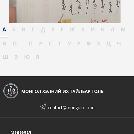
А
Б
В
Г
Д
Е
Ё
Ж
З
И
К
Л
М
Н
О
П
Р
С
Т
У
Ү
Ф
Х
Ц
Ч
Ш
Э
Ю
Я
contact@mongoltoli.mn
Мэдээлэл