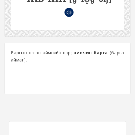
Баргын нэгэн аймгийн нэр;
чивчин барга
(барга
аймаг).