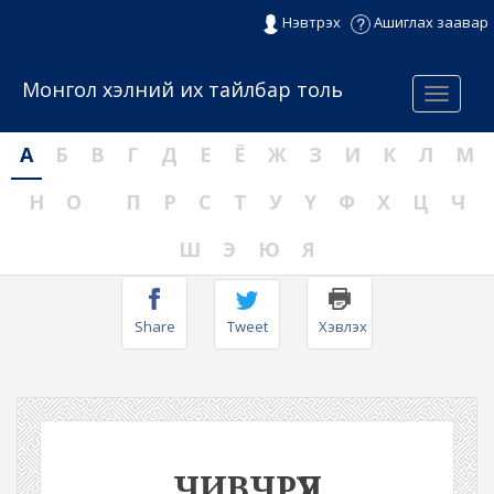
Нэвтрэх
Ашиглах заавар
Монгол хэлний их тайлбар толь
Menu
А
Б
В
Г
Д
Е
Ё
Ж
З
И
К
Л
М
Н
О
П
Р
С
Т
У
Ү
Ф
Х
Ц
Ч
Ш
Э
Ю
Я
Share
Tweet
Хэвлэх
ЧИВЧРҮҮЛ