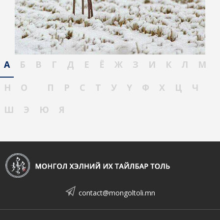
А
Б
В
Г
Д
Е
Ё
Ж
З
И
К
Л
М
Н
О
П
Р
С
Т
У
Ү
Ф
Х
Ц
Ч
Ш
Э
Ю
Я
contact@mongoltoli.mn