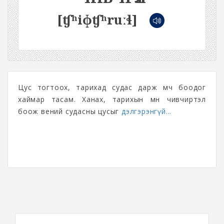
[ʧʰiɸʧʰruːɬ]
Цус тогтоох, тарихад судас дарж мөч боодог
хаймар тасам. Ханах, тарихын өмнө чивчиртэл
боож вений судасны цусыг
дэлгэрэнгүй...