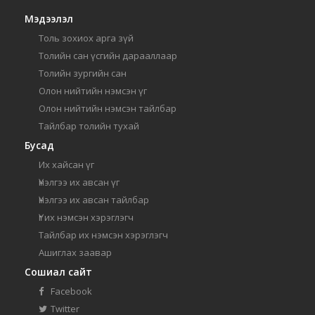
Мэдээлэл
Толь зохиох арга зүй
Толийн сан үсгийн дарааллаар
Толийн зургийн сан
Олон нийтийн нэмсэн үг
Олон нийтийн нэмсэн тайлбар
Тайлбар толийн тухай
Бусад
Их хайсан үг
Үнэлгээ их авсан үг
Үнэлгээ их авсан тайлбар
Үг их нэмсэн хэрэглэгч
Тайлбар их нэмсэн хэрэглэгч
Ашиглах заавар
Сошиал сайт
Facebook
Twitter