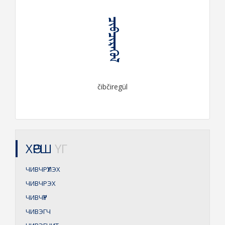
ᠴᠢᠪᠴᠢᠷᠡᠭᠦᠯ
čibčiregül
ХӨРШ
ҮГ
ЧИВЧРҮҮЛЭХ
ЧИВЧРЭХ
ЧИВЧҮҮР
ЧИВЭГЧ