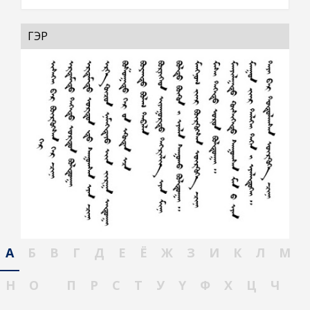
ГЭР
А
Б
В
Г
Д
Е
Ё
Ж
З
И
К
Л
М
Н
О
П
Р
С
Т
У
Ү
Ф
Х
Ц
Ч