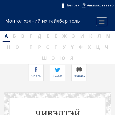
Нэвтрэх
Ашиглах заавар
Монгол хэлний их тайлбар толь
Menu
А
Б
В
Г
Д
Е
Ё
Ж
З
И
К
Л
М
Н
О
П
Р
С
Т
У
Ү
Ф
Х
Ц
Ч
Ш
Э
Ю
Я
Share
Tweet
Хэвлэх
ЧИВЭЛТЭЙ