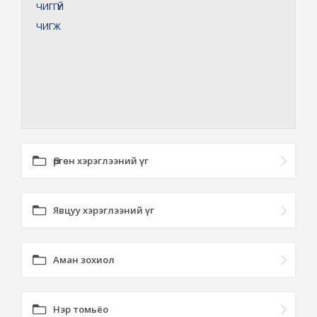
ЧИГГҮЙ
ЧИГЖ
Өргөн хэрэглээний үг
Явцуу хэрэглээний үг
Аман зохиол
Нэр томьёо