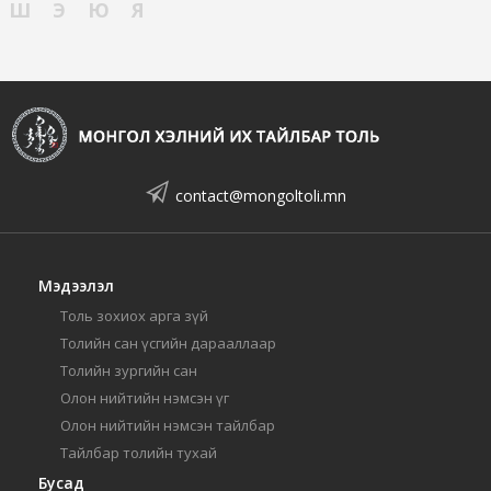
Ш
Э
Ю
Я
contact@mongoltoli.mn
Мэдээлэл
Толь зохиох арга зүй
Толийн сан үсгийн дарааллаар
Толийн зургийн сан
Олон нийтийн нэмсэн үг
Олон нийтийн нэмсэн тайлбар
Тайлбар толийн тухай
Бусад