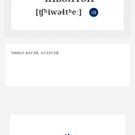
[ʧʰiwəɬtʰeː]
Чивэл ихтэй, нүгэлтэй.