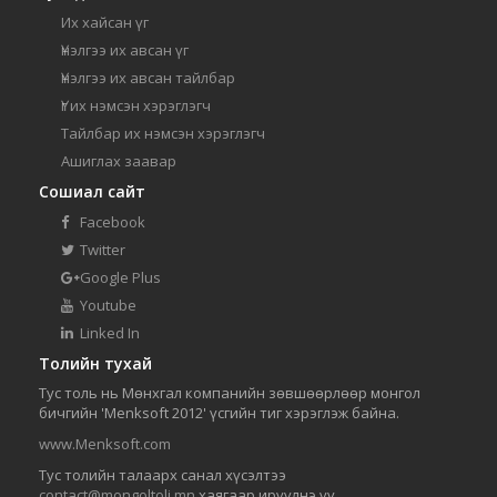
Их хайсан үг
Үнэлгээ их авсан үг
Үнэлгээ их авсан тайлбар
Үг их нэмсэн хэрэглэгч
Тайлбар их нэмсэн хэрэглэгч
Ашиглах заавар
Сошиал сайт
Facebook
Twitter
Google Plus
Youtube
Linked In
Толийн тухай
Тус толь нь Мөнхгал компанийн зөвшөөрлөөр монгол
бичгийн 'Menksoft 2012' үсгийн тиг хэрэглэж байна.
www.Menksoft.com
Тус толийн талаарх санал хүсэлтээ
contact@mongoltoli.mn
хаягаар ирүүлнэ үү.