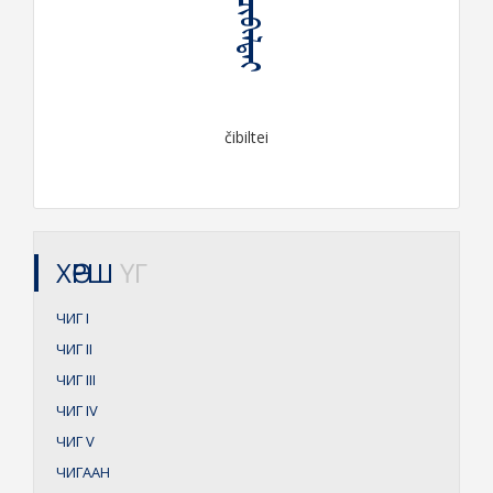
ᠴᠢᠪᠢᠯᠲᠡᠢ
čibiltei
ХӨРШ
ҮГ
ЧИГ
I
ЧИГ
II
ЧИГ
III
ЧИГ
IV
ЧИГ
V
ЧИГААН