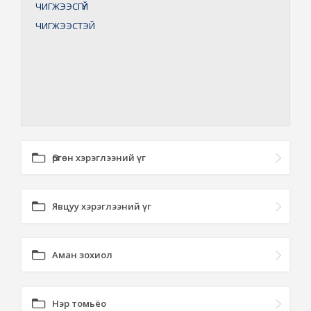
ЧИГЖЭЭСГҮЙ
ЧИГЖЭЭСТЭЙ
Өргөн хэрэглээний үг
Явцуу хэрэглээний үг
Аман зохиол
Нэр томьёо