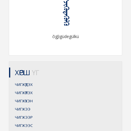
ᠴᠢᠭᠵᠢᠭᠦᠳᠡᠭᠦᠯᠬᠦ
čigǰigüdegülkü
ХӨРШ
ҮГ
ЧИГЖҮҮДЭХ
ЧИГЖҮҮЛЭХ
ЧИГЖҮҮХЭН
ЧИГЖЭЭ
ЧИГЖЭЭР
ЧИГЖЭЭС