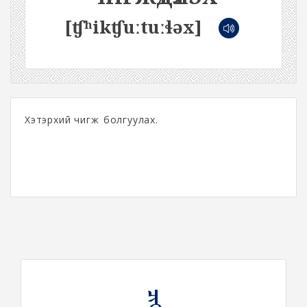
[ʧʰikʧuːtuːɬəx]
Хэтэрхий чигжүү болгуулах.