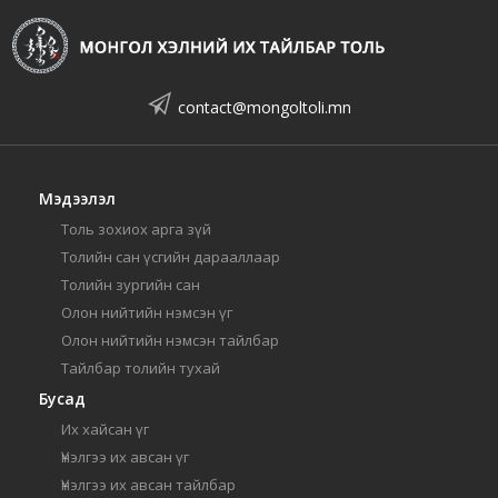
contact@mongoltoli.mn
Мэдээлэл
Толь зохиох арга зүй
Толийн сан үсгийн дарааллаар
Толийн зургийн сан
Олон нийтийн нэмсэн үг
Олон нийтийн нэмсэн тайлбар
Тайлбар толийн тухай
Бусад
Их хайсан үг
Үнэлгээ их авсан үг
Үнэлгээ их авсан тайлбар