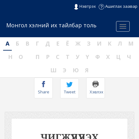
Нэвтрэх
Ашиглах заавар
Монгол хэлний их тайлбар толь
Menu
А
Б
В
Г
Д
Е
Ё
Ж
З
И
К
Л
М
Н
О
П
Р
С
Т
У
Ү
Ф
Х
Ц
Ч
Ш
Э
Ю
Я
Share
Tweet
Хэвлэх
ЧИГЖҮҮДҮҮЛЭХ