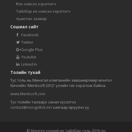
Үг их нэмсэн хэрэглэгч
Тайлбар их нэмсэн хэрэглэгч
Ашиглах заавар
Сошиал сайт
Facebook
Twitter
Google Plus
Youtube
Linked In
Толийн тухай
Тус толь нь Мөнхгал компанийн зөвшөөрлөөр монгол
бичгийн 'Menksoft 2012' үсгийн тиг хэрэглэж байна.
www.Menksoft.com
Тус толийн талаарх санал хүсэлтээ
contact@mongoltoli.mn
хаягаар ирүүлнэ үү.
© Монгол хэлний их тайлбар толь 2016 он