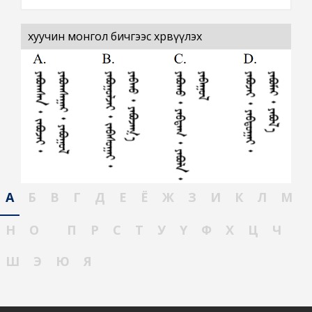
хуучин монгол бичгээс хөрвүүлэх
А
Б
В
Г
Д
Е
Ё
Ж
З
И
К
Л
М
Н
О
П
Р
С
Т
У
Ү
Ф
Х
Ц
Ч
Ш
Э
Ю
Я