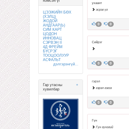
нэмсэн үг
ухаант
эсрэг үг
ЦЭЭЖИЙН БӨХ
(ХЭЛЦ)
ЖОДОЙ
0
0
АНДГААР(Ь)
СИМ КАРТ
ЦОДОН
ИННОВАЦ
СЭРВЭН II
Сийрэг
4Д ФРЕЙМ
БҮСРЭГ
ТООЦООЛУУР
АСФАЛЬТ
0
0
дэлгэрэнгүй...
гэрэл
Гар утасны
+
гэрэл гэгээ
хувилбар
0
0
Гүн
Гүн гүнзгий