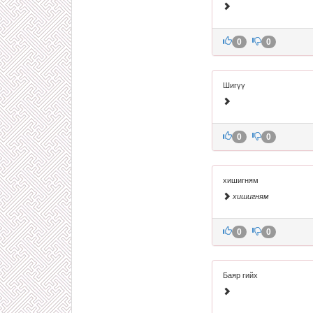
0
0
Шигүү
0
0
хишигням
хишигням
0
0
Баяр гийх