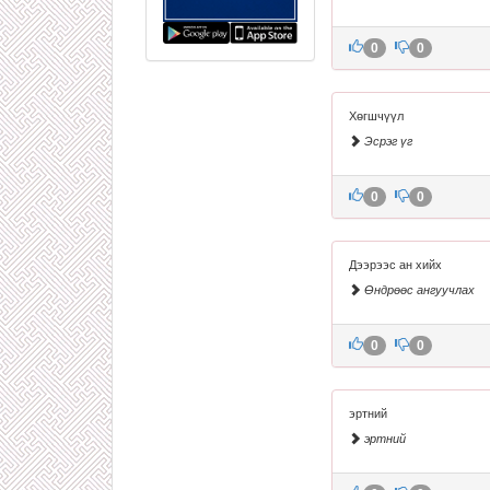
0
0
Хөгшчүүл
Эсрэг үг
0
0
Дээрээс ан хийх
Өндрөөс ангуучлах
0
0
эртний
эртний