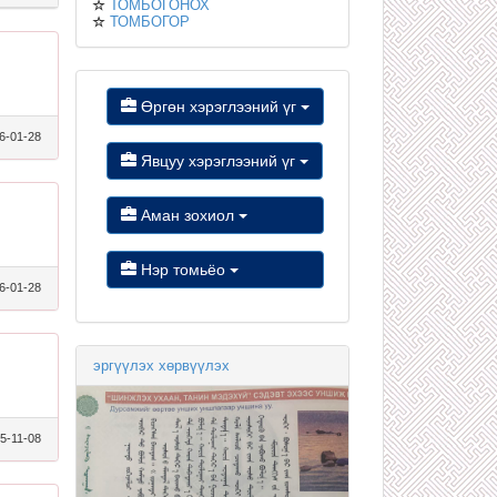
ТОМБОГОНОХ
ТОМБОГОР
Өргөн хэрэглээний үг
6-01-28
Явцуу хэрэглээний үг
Аман зохиол
Нэр томьёо
6-01-28
эргүүлэх хөрвүүлэх
5-11-08