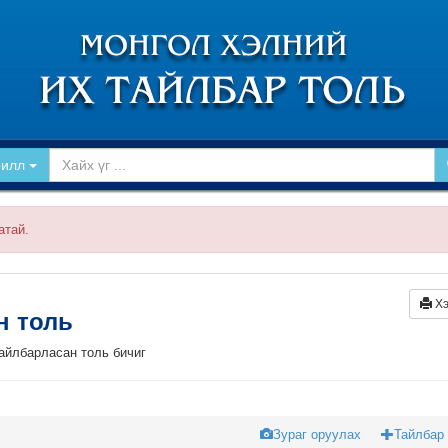
рилл
атай.
Хэ
йн толь
тайлбарласан толь бичиг
Зураг оруулах
Тайлбар