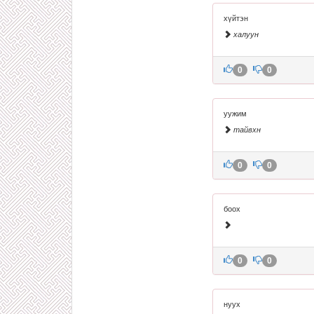
хүйтэн
халуун
0
0
уужим
тайвхн
0
0
боох
0
0
нуух