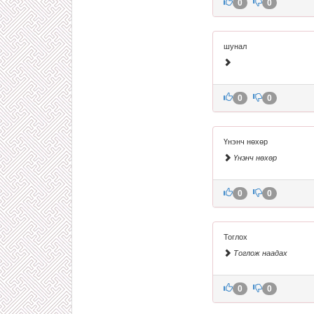
0
0
шунал
0
0
Үнэнч нөхөр
Үнэнч нөхөр
0
0
Тоглох
Тоглож наадах
0
0