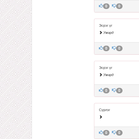
0
0
Эсрэг үг
Умард
0
0
Эсрэг үг
Умард
0
0
Сүрлэг
0
0