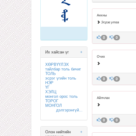
Анхны
Эсрэг утга
0
0
Их хайсан үг
+
Очих
ХӨРВҮҮЛЭХ
тайлбар толь бичиг
ТОЛЬ
эсрэг үгийн толь
0
0
НЭР
ҮГ
ХЭЛЦ
монгол орос толь
Айлчлах
ТОРОГ
МОНГОЛ
дэлгэрэнгүй...
0
0
Олон нийтийн
+