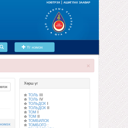
|
НЭВТРЭХ
АШИГЛАХ ЗААВАР
Үг нэмэх
×
Хөрш үг
влэх
ТОЛЬ
III
ТОЛЬ
IV
ТОЛЬДОХ
I
ТОЛЬДОХ
II
ТОМ
I
ТОМ
II
ТОМБИЛОХ
 нэмэх
ТОМБОГО
: