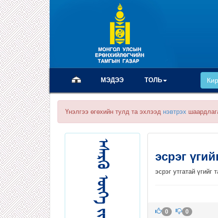
(current)
МЭДЭЭ
ТОЛЬ
Ки
Үнэлгээ өгөхийн тулд та эхлээд
нэвтрэх
шаардлаг
эсрэг үги
эсрэг утгатай үгийг 
0
0