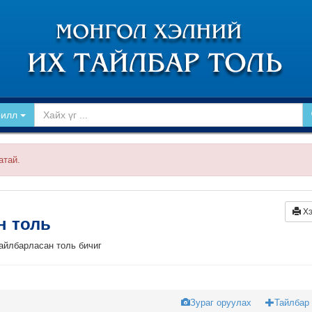
рилл
атай.
Хэ
йн толь
тайлбарласан толь бичиг
Зураг оруулах
Тайлбар