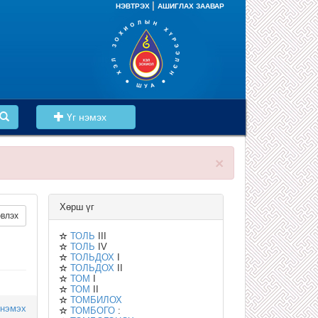
|
НЭВТРЭХ
АШИГЛАХ ЗААВАР
Үг нэмэх
×
Хөрш үг
влэх
ТОЛЬ
III
ТОЛЬ
IV
ТОЛЬДОХ
I
ТОЛЬДОХ
II
ТОМ
I
ТОМ
II
ТОМБИЛОХ
 нэмэх
ТОМБОГО
: