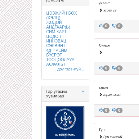
нэмсэн үг
ухаант
эсрэг үг
ЦЭЭЖИЙН БӨХ
(ХЭЛЦ)
ЖОДОЙ
0
0
АНДГААР(Ь)
СИМ КАРТ
ЦОДОН
ИННОВАЦ
СЭРВЭН II
Сийрэг
4Д ФРЕЙМ
БҮСРЭГ
ТООЦООЛУУР
АСФАЛЬТ
0
0
дэлгэрэнгүй...
гэрэл
Гар утасны
+
гэрэл гэгээ
хувилбар
0
0
Гүн
Гүн гүнзгий