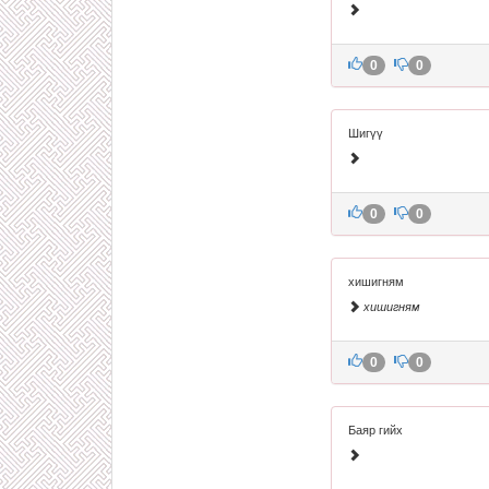
0
0
Шигүү
0
0
хишигням
хишигням
0
0
Баяр гийх