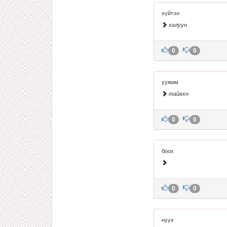
хүйтэн
халуун
0
0
уужим
тайвхн
0
0
боох
0
0
нуух