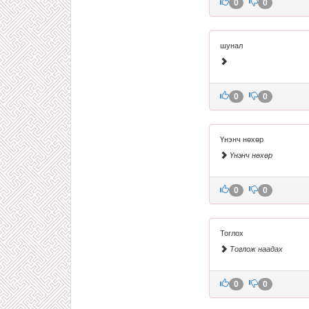
0
0
шунал
0
0
Үнэнч нөхөр
Үнэнч нөхөр
0
0
Тоглох
Тоглож наадах
0
0