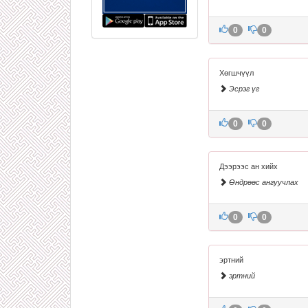
0
0
Хөгшчүүл
Эсрэг үг
0
0
Дээрээс ан хийх
Өндрөөс ангуучлах
0
0
эртний
эртний