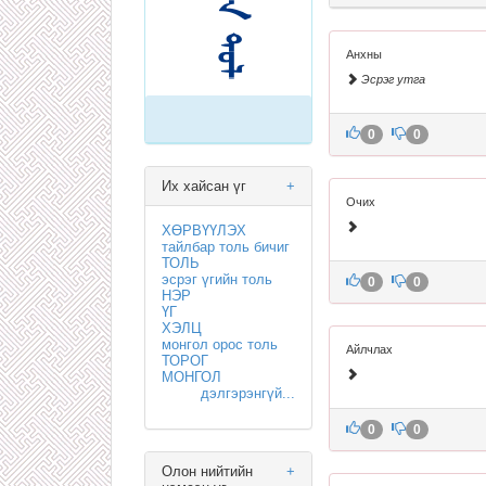
Анхны
Эсрэг утга
0
0
Их хайсан үг
+
Очих
ХӨРВҮҮЛЭХ
тайлбар толь бичиг
ТОЛЬ
эсрэг үгийн толь
0
0
НЭР
ҮГ
ХЭЛЦ
монгол орос толь
Айлчлах
ТОРОГ
МОНГОЛ
дэлгэрэнгүй...
0
0
Олон нийтийн
+