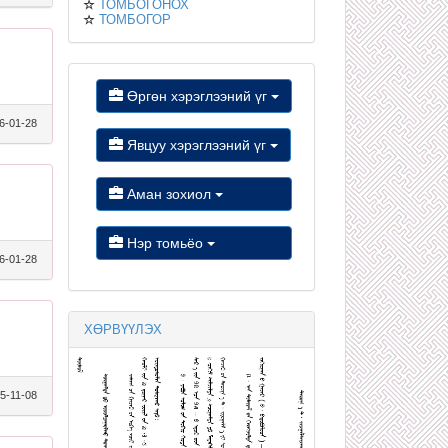
ТОМБОГОНОХ
ТОМБОГОР
Өргөн хэрэглээний үг
6-01-28
Явцуу хэрэглээний үг
Аман зохиол
Нэр томьёо
6-01-28
ХӨРВҮҮЛЭХ
5-11-08