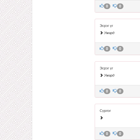
0
0
Эсрэг үг
Умард
0
0
Эсрэг үг
Умард
0
0
Сүрлэг
0
0