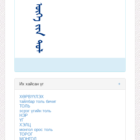
Их хайсан үг
+
ХӨРВҮҮЛЭХ
тайлбар толь бичиг
ТОЛЬ
эсрэг үгийн толь
НЭР
ҮГ
ХЭЛЦ
монгол орос толь
ТОРОГ
МОНГОЛ