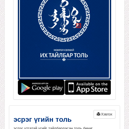
Хэвлэх
эсрэг үгийн толь
эсрэг утгатай үгийг тайлбарласан толь бичиг