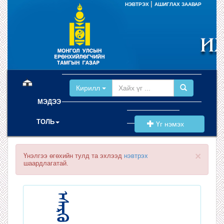
|
НЭВТРЭХ
АШИГЛАХ ЗААВАР
(current)
Кирилл
МЭДЭЭ
ТОЛЬ
Үг нэмэх
×
Үнэлгээ өгөхийн тулд та эхлээд
нэвтрэх
шаардлагатай.