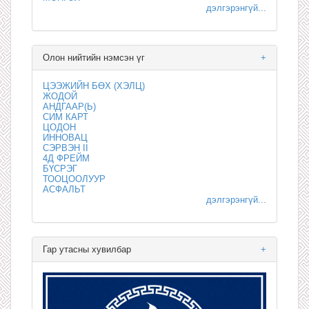
дэлгэрэнгүй...
Олон нийтийн нэмсэн үг
+
ЦЭЭЖИЙН БӨХ (ХЭЛЦ)
ЖОДОЙ
АНДГААР(Ь)
СИМ КАРТ
ЦОДОН
ИННОВАЦ
СЭРВЭН II
4Д ФРЕЙМ
БҮСРЭГ
ТООЦООЛУУР
АСФАЛЬТ
дэлгэрэнгүй...
Гар утасны хувилбар
+