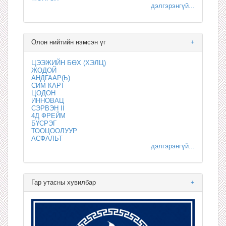
дэлгэрэнгүй...
Олон нийтийн нэмсэн үг
+
ЦЭЭЖИЙН БӨХ (ХЭЛЦ)
ЖОДОЙ
АНДГААР(Ь)
СИМ КАРТ
ЦОДОН
ИННОВАЦ
СЭРВЭН II
4Д ФРЕЙМ
БҮСРЭГ
ТООЦООЛУУР
АСФАЛЬТ
дэлгэрэнгүй...
Гар утасны хувилбар
+