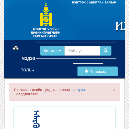
|
НЭВТРЭХ
АШИГЛАХ ЗААВАР
(current)
Кирилл
МЭДЭЭ
ТОЛЬ
Үг нэмэх
×
Үнэлгээ өгөхийн тулд та эхлээд
нэвтрэх
шаардлагатай.