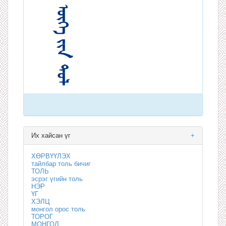
Их хайсан үг
+
ХӨРВҮҮЛЭХ
тайлбар толь бичиг
ТОЛЬ
эсрэг үгийн толь
НЭР
ҮГ
ХЭЛЦ
монгол орос толь
ТОРОГ
МОНГОЛ