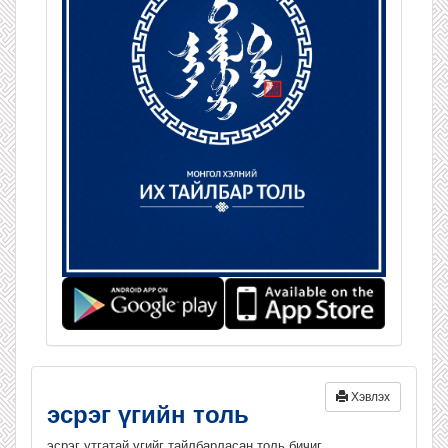
Хэвлэх
эсрэг үгийн толь
эсрэг утгатай үгийг тайлбарласан толь бичиг