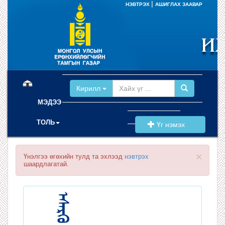
|
НЭВТРЭХ
АШИГЛАХ ЗААВАР
(current)
Кирилл
МЭДЭЭ
ТОЛЬ
Үг нэмэх
×
Үнэлгээ өгөхийн тулд та эхлээд
нэвтрэх
шаардлагатай.