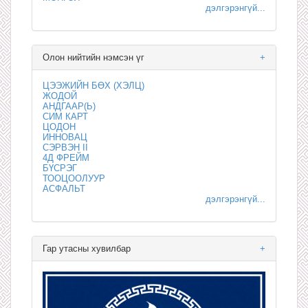
дэлгэрэнгүй...
Олон нийтийн нэмсэн үг
+
ЦЭЭЖИЙН БӨХ (ХЭЛЦ)
ЖОДОЙ
АНДГААР(Ь)
СИМ КАРТ
ЦОДОН
ИННОВАЦ
СЭРВЭН II
4Д ФРЕЙМ
БҮСРЭГ
ТООЦООЛУУР
АСФАЛЬТ
дэлгэрэнгүй...
Гар утасны хувилбар
+