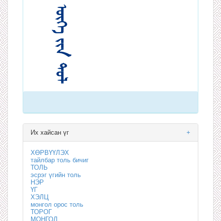
Их хайсан үг
+
ХӨРВҮҮЛЭХ
тайлбар толь бичиг
ТОЛЬ
эсрэг үгийн толь
НЭР
ҮГ
ХЭЛЦ
монгол орос толь
ТОРОГ
МОНГОЛ