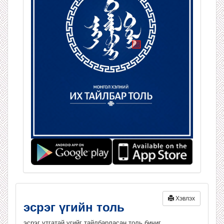
Хэвлэх
эсрэг үгийн толь
эсрэг утгатай үгийг тайлбарласан толь бичиг