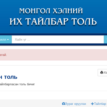
рилл
атай.
Хэ
йн толь
тайлбарласан толь бичиг
Зураг оруулах
Тайлбар