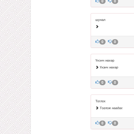
0
0
шунал
0
0
Үнэнч нөхөр
Үнэнч нөхөр
0
0
Тоглох
Тоглож наадах
0
0