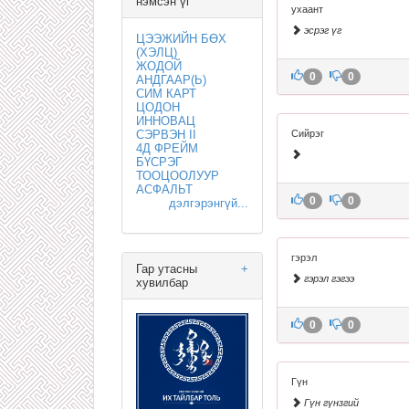
нэмсэн үг
ухаант
эсрэг үг
ЦЭЭЖИЙН БӨХ
(ХЭЛЦ)
ЖОДОЙ
0
0
АНДГААР(Ь)
СИМ КАРТ
ЦОДОН
ИННОВАЦ
СЭРВЭН II
Сийрэг
4Д ФРЕЙМ
БҮСРЭГ
ТООЦООЛУУР
АСФАЛЬТ
0
0
дэлгэрэнгүй...
гэрэл
Гар утасны
+
гэрэл гэгээ
хувилбар
0
0
Гүн
Гүн гүнзгий