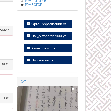
ТОМБОГОНОХ
ТОМБОГОР
Өргөн хэрэглээний үг
6-01-28
Явцуу хэрэглээний үг
Аман зохиол
Нэр томьёо
6-01-28
ЗҮГ
5-11-08