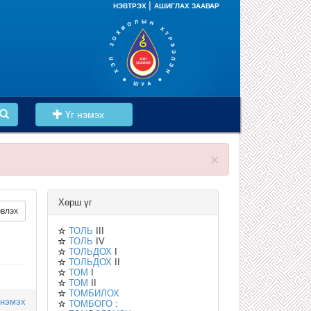
|
НЭВТРЭХ
АШИГЛАХ ЗААВАР
Үг нэмэх
×
Хөрш үг
влэх
ТОЛЬ
III
ТОЛЬ
IV
ТОЛЬДОХ
I
ТОЛЬДОХ
II
ТОМ
I
ТОМ
II
ТОМБИЛОХ
 нэмэх
ТОМБОГО
: