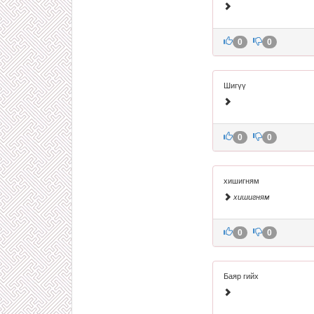
0
0
Шигүү
0
0
хишигням
хишигням
0
0
Баяр гийх