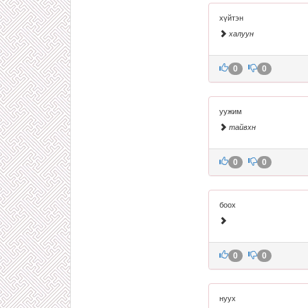
хүйтэн
халуун
0
0
уужим
тайвхн
0
0
боох
0
0
нуух