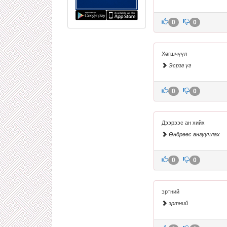
0
0
Хөгшчүүл
Эсрэг үг
0
0
Дээрээс ан хийх
Өндрөөс ангуучлах
0
0
эртний
эртний