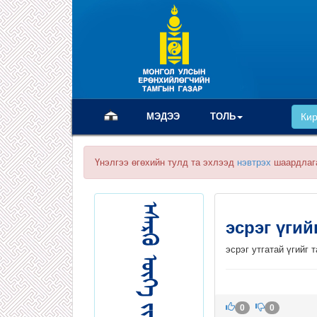
(current)
МЭДЭЭ
ТОЛЬ
Ки
Үнэлгээ өгөхийн тулд та эхлээд
нэвтрэх
шаардлаг
эсрэг үги
эсрэг утгатай үгийг 
0
0