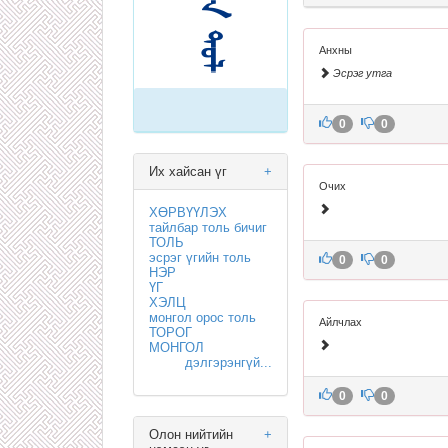
Анхны
Эсрэг утга
0
0
Их хайсан үг
+
Очих
ХӨРВҮҮЛЭХ
тайлбар толь бичиг
ТОЛЬ
эсрэг үгийн толь
0
0
НЭР
ҮГ
ХЭЛЦ
монгол орос толь
Айлчлах
ТОРОГ
МОНГОЛ
дэлгэрэнгүй...
0
0
Олон нийтийн
+