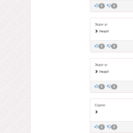
0
0
Эсрэг үг
Умард
0
0
Эсрэг үг
Умард
0
0
Сүрлэг
0
0