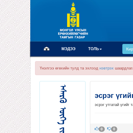
(current)
МЭДЭЭ
ТОЛЬ
Ки
Үнэлгээ өгөхийн тулд та эхлээд
нэвтрэх
шаардлаг
эсрэг үги
эсрэг утгатай үгийг 
0
0