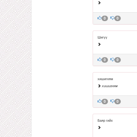
0
0
Шигүү
0
0
хишигням
хишигням
0
0
Баяр гийх