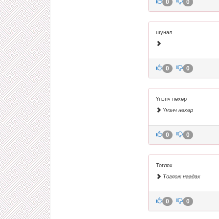
0
0
шунал
0
0
Үнэнч нөхөр
Үнэнч нөхөр
0
0
Тоглох
Тоглож наадах
0
0