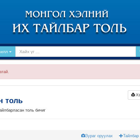
рилл
атай.
Хэ
йн толь
тайлбарласан толь бичиг
Зураг оруулах
Тайлбар