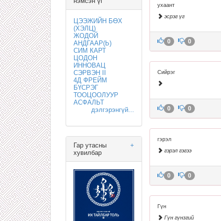
нэмсэн үг
ухаант
эсрэг үг
ЦЭЭЖИЙН БӨХ
(ХЭЛЦ)
ЖОДОЙ
0
0
АНДГААР(Ь)
СИМ КАРТ
ЦОДОН
ИННОВАЦ
СЭРВЭН II
Сийрэг
4Д ФРЕЙМ
БҮСРЭГ
ТООЦООЛУУР
АСФАЛЬТ
0
0
дэлгэрэнгүй...
гэрэл
Гар утасны
+
гэрэл гэгээ
хувилбар
0
0
Гүн
Гүн гүнзгий