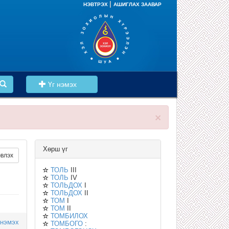
|
НЭВТРЭХ
АШИГЛАХ ЗААВАР
Үг нэмэх
×
Хөрш үг
влэх
ТОЛЬ
III
ТОЛЬ
IV
ТОЛЬДОХ
I
ТОЛЬДОХ
II
ТОМ
I
ТОМ
II
ТОМБИЛОХ
 нэмэх
ТОМБОГО
: