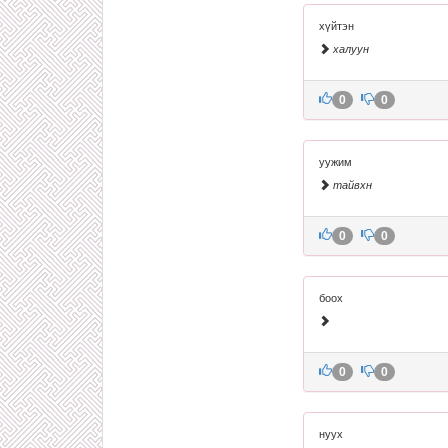
хүйтэн
халуун
0
0
уужим
тайвхн
0
0
боох
0
0
нуух