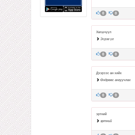
0
0
Хөгшчүүл
Эсрэг үг
0
0
Дээрээс ан хийх
Өндрөөс ангуучлах
0
0
эртний
эртний