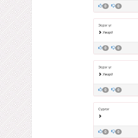
0
0
Эсрэг үг
Умард
0
0
Эсрэг үг
Умард
0
0
Сүрлэг
0
0