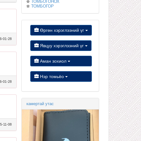
ТОМБОГОНОХ
ТОМБОГОР
Өргөн хэрэглээний үг
6-01-28
Явцуу хэрэглээний үг
Аман зохиол
Нэр томьёо
6-01-28
камертай утас
5-11-08