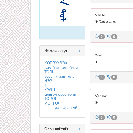
Анхны
Эсрэг утга
0
0
Их хайсан үг
+
Очих
ХӨРВҮҮЛЭХ
тайлбар толь бичиг
ТОЛЬ
эсрэг үгийн толь
0
0
НЭР
ҮГ
ХЭЛЦ
монгол орос толь
Айлчлах
ТОРОГ
МОНГОЛ
дэлгэрэнгүй...
0
0
Олон нийтийн
+