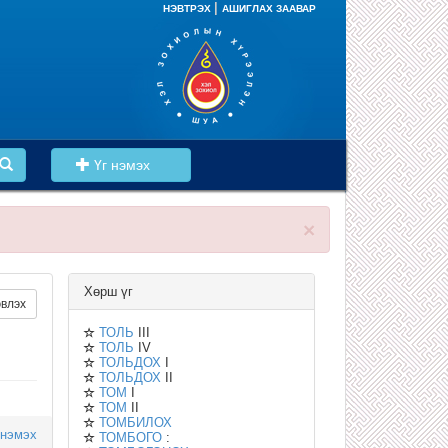
|
НЭВТРЭХ
АШИГЛАХ ЗААВАР
Үг нэмэх
×
Хөрш үг
влэх
ТОЛЬ
III
ТОЛЬ
IV
ТОЛЬДОХ
I
ТОЛЬДОХ
II
ТОМ
I
ТОМ
II
ТОМБИЛОХ
 нэмэх
ТОМБОГО
: