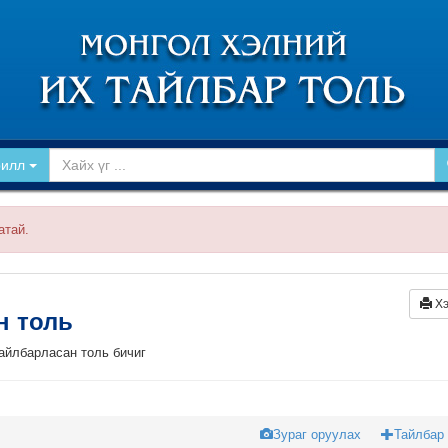
рилл
атай.
Хэ
йн толь
тайлбарласан толь бичиг
Зураг оруулах
Тайлбар