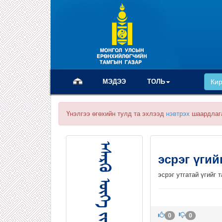
(current)
МЭДЭЭ
ТОЛЬ
Ки
Үнэлгээ өгөхийн тулд та эхлээд
нэвтрэх
шаардлаг
эсрэг үги
эсрэг утгатай үгийг 
0
0