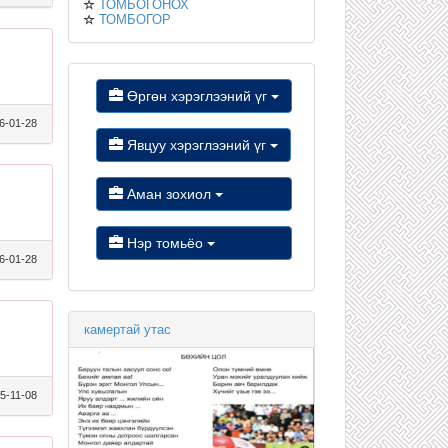
ТОМБОГОНОХ
ТОМБОГОР
Өргөн хэрэглээний үг
6-01-28
Явцуу хэрэглээний үг
Аман зохиол
Нэр томьёо
6-01-28
камертай утас
5-11-08