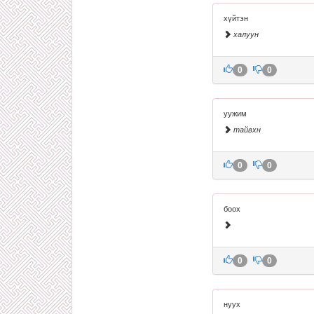
хүйтэн
халуун
0
0
уужим
тайвхн
0
0
боох
0
0
нуух