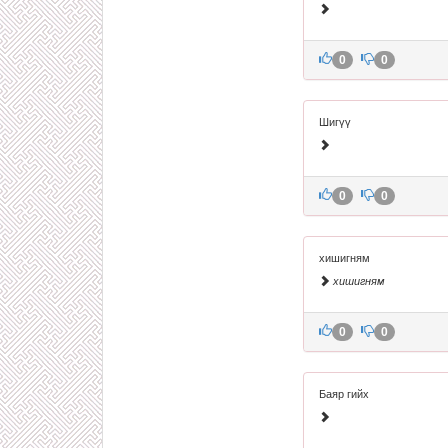
0
0
Шигүү
0
0
хишигням
хишигням
0
0
Баяр гийх