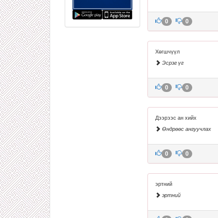
0
0
Хөгшчүүл
Эсрэг үг
0
0
Дээрээс ан хийх
Өндрөөс ангуучлах
0
0
эртний
эртний