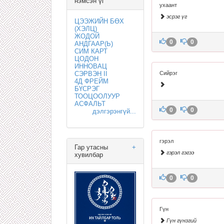
нэмсэн үг
ухаант
эсрэг үг
ЦЭЭЖИЙН БӨХ
(ХЭЛЦ)
ЖОДОЙ
0
0
АНДГААР(Ь)
СИМ КАРТ
ЦОДОН
ИННОВАЦ
СЭРВЭН II
Сийрэг
4Д ФРЕЙМ
БҮСРЭГ
ТООЦООЛУУР
АСФАЛЬТ
0
0
дэлгэрэнгүй...
гэрэл
Гар утасны
+
гэрэл гэгээ
хувилбар
0
0
Гүн
Гүн гүнзгий