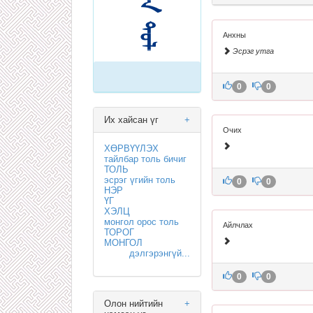
Анхны
Эсрэг утга
0
0
Их хайсан үг
+
Очих
ХӨРВҮҮЛЭХ
тайлбар толь бичиг
ТОЛЬ
эсрэг үгийн толь
0
0
НЭР
ҮГ
ХЭЛЦ
монгол орос толь
Айлчлах
ТОРОГ
МОНГОЛ
дэлгэрэнгүй...
0
0
Олон нийтийн
+