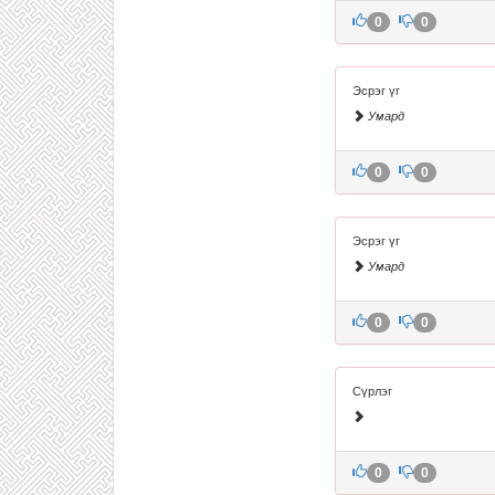
0
0
Эсрэг үг
Умард
0
0
Эсрэг үг
Умард
0
0
Сүрлэг
0
0