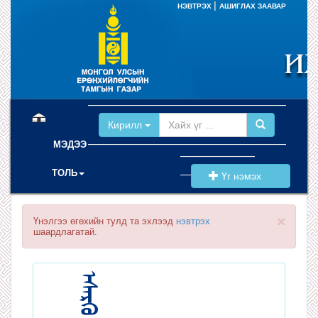
|
НЭВТРЭХ
АШИГЛАХ ЗААВАР
(current)
Кирилл
МЭДЭЭ
ТОЛЬ
Үг нэмэх
×
Үнэлгээ өгөхийн тулд та эхлээд
нэвтрэх
шаардлагатай.