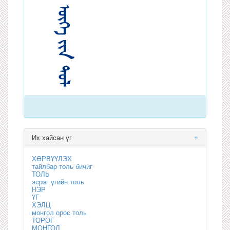
Их хайсан үг
+
ХӨРВҮҮЛЭХ
тайлбар толь бичиг
ТОЛЬ
эсрэг үгийн толь
НЭР
ҮГ
ХЭЛЦ
монгол орос толь
ТОРОГ
МОНГОЛ