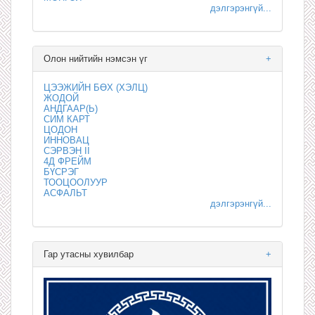
дэлгэрэнгүй...
Олон нийтийн нэмсэн үг
+
ЦЭЭЖИЙН БӨХ (ХЭЛЦ)
ЖОДОЙ
АНДГААР(Ь)
СИМ КАРТ
ЦОДОН
ИННОВАЦ
СЭРВЭН II
4Д ФРЕЙМ
БҮСРЭГ
ТООЦООЛУУР
АСФАЛЬТ
дэлгэрэнгүй...
Гар утасны хувилбар
+