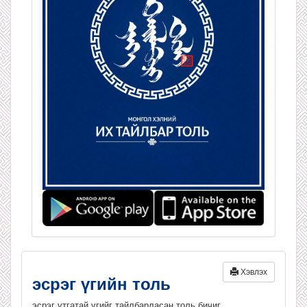
Хэвлэх
эсрэг үгийн толь
эсрэг утгатай үгийг тайлбарласан толь бичиг