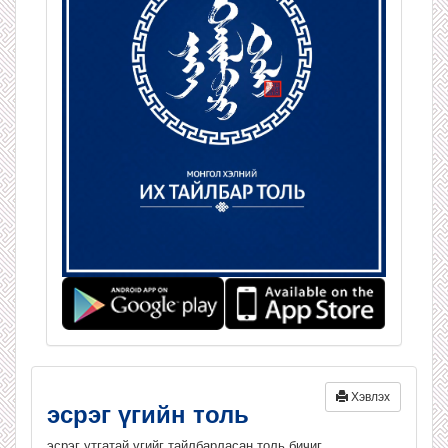
Хэвлэх
эсрэг үгийн толь
эсрэг утгатай үгийг тайлбарласан толь бичиг