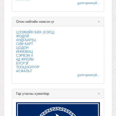
дэлгэрэнгүй...
Олон нийтийн нэмсэн үг
+
ЦЭЭЖИЙН БӨХ (ХЭЛЦ)
ЖОДОЙ
АНДГААР(Ь)
СИМ КАРТ
ЦОДОН
ИННОВАЦ
СЭРВЭН II
4Д ФРЕЙМ
БҮСРЭГ
ТООЦООЛУУР
АСФАЛЬТ
дэлгэрэнгүй...
Гар утасны хувилбар
+