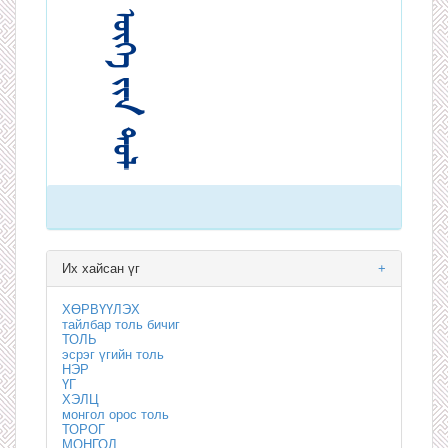
Их хайсан үг
+
ХӨРВҮҮЛЭХ
тайлбар толь бичиг
ТОЛЬ
эсрэг үгийн толь
НЭР
ҮГ
ХЭЛЦ
монгол орос толь
ТОРОГ
МОНГОЛ