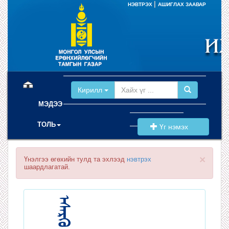
|
НЭВТРЭХ
АШИГЛАХ ЗААВАР
(current)
Кирилл
МЭДЭЭ
ТОЛЬ
Үг нэмэх
×
Үнэлгээ өгөхийн тулд та эхлээд
нэвтрэх
шаардлагатай.