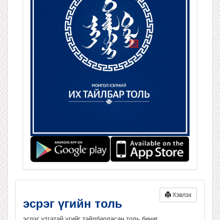
Хэвлэх
эсрэг үгийн толь
эсрэг утгатай үгийг тайлбарласан толь бичиг