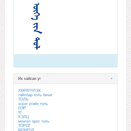
Их хайсан үг
+
ХӨРВҮҮЛЭХ
тайлбар толь бичиг
ТОЛЬ
эсрэг үгийн толь
НЭР
ҮГ
ХЭЛЦ
монгол орос толь
ТОРОГ
МОНГОЛ