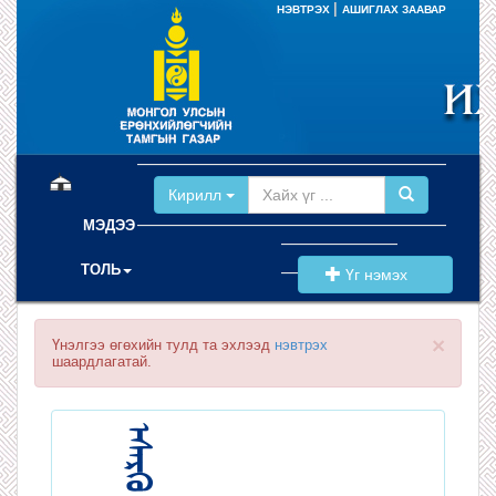
|
НЭВТРЭХ
АШИГЛАХ ЗААВАР
(current)
Кирилл
МЭДЭЭ
ТОЛЬ
Үг нэмэх
×
Үнэлгээ өгөхийн тулд та эхлээд
нэвтрэх
шаардлагатай.