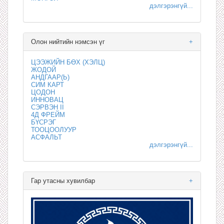
дэлгэрэнгүй...
Олон нийтийн нэмсэн үг
+
ЦЭЭЖИЙН БӨХ (ХЭЛЦ)
ЖОДОЙ
АНДГААР(Ь)
СИМ КАРТ
ЦОДОН
ИННОВАЦ
СЭРВЭН II
4Д ФРЕЙМ
БҮСРЭГ
ТООЦООЛУУР
АСФАЛЬТ
дэлгэрэнгүй...
Гар утасны хувилбар
+