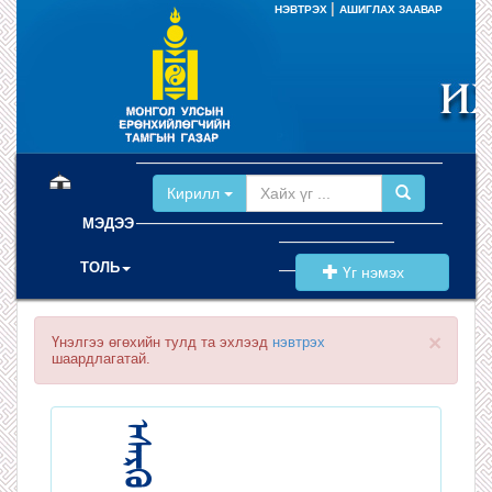
|
НЭВТРЭХ
АШИГЛАХ ЗААВАР
(current)
Кирилл
МЭДЭЭ
ТОЛЬ
Үг нэмэх
×
Үнэлгээ өгөхийн тулд та эхлээд
нэвтрэх
шаардлагатай.