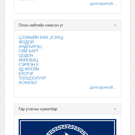
дэлгэрэнгүй...
Олон нийтийн нэмсэн үг
+
ЦЭЭЖИЙН БӨХ (ХЭЛЦ)
ЖОДОЙ
АНДГААР(Ь)
СИМ КАРТ
ЦОДОН
ИННОВАЦ
СЭРВЭН II
4Д ФРЕЙМ
БҮСРЭГ
ТООЦООЛУУР
АСФАЛЬТ
дэлгэрэнгүй...
Гар утасны хувилбар
+