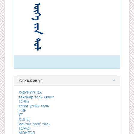
Их хайсан үг
+
ХӨРВҮҮЛЭХ
тайлбар толь бичиг
ТОЛЬ
эсрэг үгийн толь
НЭР
ҮГ
ХЭЛЦ
монгол орос толь
ТОРОГ
МОНГОЛ