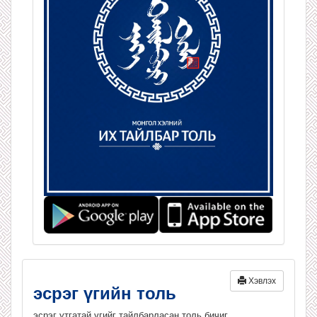
Хэвлэх
эсрэг үгийн толь
эсрэг утгатай үгийг тайлбарласан толь бичиг