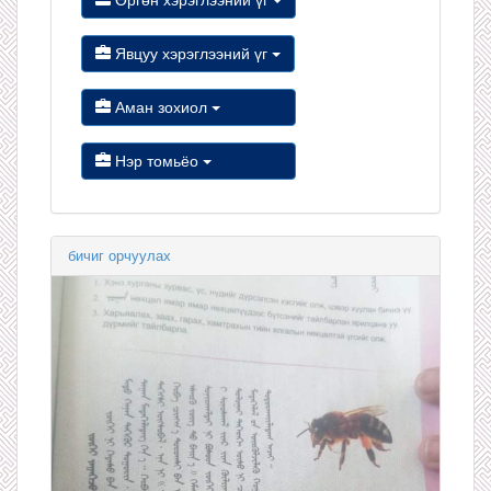
Явцуу хэрэглээний үг
Аман зохиол
Нэр томьёо
бичиг орчуулах