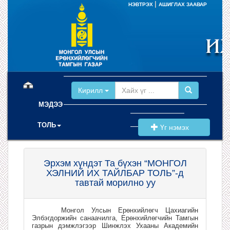
|
НЭВТРЭХ
АШИГЛАХ ЗААВАР
(current)
Кирилл
МЭДЭЭ
ТОЛЬ
Үг нэмэх
Эрхэм хүндэт Та бүхэн “МОНГОЛ
ХЭЛНИЙ ИХ ТАЙЛБАР ТОЛЬ”-д
тавтай морилно уу
Монгол Улсын Ерөнхийлөгч Цахиагийн
Элбэгдоржийн санаачилга, Ерөнхийлөгчийн Тамгын
газрын дэмжлэгээр Шинжлэх Ухааны Академийн