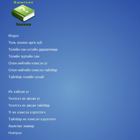
Мэдээ
Толь зохиох арга зүй
Толийн сан үсгийн дарааллаар
Толийн зургийн сан
Олон нийтийн нэмсэн үг
Олон нийтийн нэмсэн тайлбар
Тайлбар толийн тухай
Их хайсан үг
Үнэлгээ их авсан үг
Үнэлгээ их авсан тайлбар
Үг их нэмсэн хэрэглэгч
Тайлбар их нэмсэн хэрэглэгч
Ашиглах заавар
Нэвтрэх