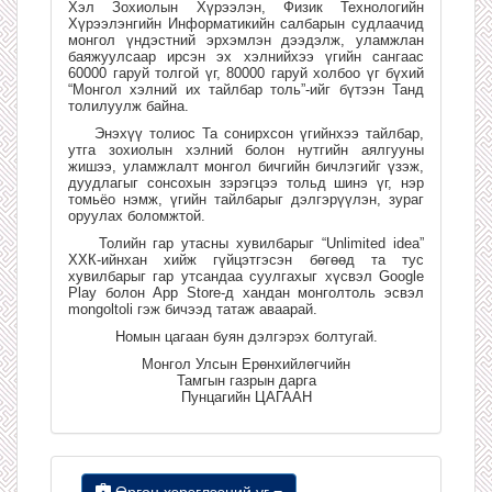
Хэл Зохиолын Хүрээлэн, Физик Технологийн
Хүрээлэнгийн Информатикийн салбарын судлаачид
монгол үндэстний эрхэмлэн дээдэлж, уламжлан
баяжуулсаар ирсэн эх хэлнийхээ үгийн сангаас
60000 гаруй толгой үг, 80000 гаруй холбоо үг бүхий
“Монгол хэлний их тайлбар толь”-ийг бүтээн Танд
толилуулж байна.
Энэхүү толиос Та сонирхсон үгийнхээ тайлбар,
утга зохиолын хэлний болон нутгийн аялгууны
жишээ, уламжлалт монгол бичгийн бичлэгийг үзэж,
дуудлагыг сонсохын зэрэгцээ тольд шинэ үг, нэр
томьёо нэмж, үгийн тайлбарыг дэлгэрүүлэн, зураг
оруулах боломжтой.
Толийн гар утасны хувилбарыг “Unlimited idea”
ХХК-ийнхан хийж гүйцэтгэсэн бөгөөд та тус
хувилбарыг гар утсандаа суулгахыг хүсвэл Google
Play болон App Store-д хандан монголтоль эсвэл
mongoltoli гэж бичээд татаж аваарай.
Номын цагаан буян дэлгэрэх болтугай.
Монгол Улсын Ерөнхийлөгчийн
Тамгын газрын дарга
Пунцагийн ЦАГААН
Өргөн хэрэглээний үг