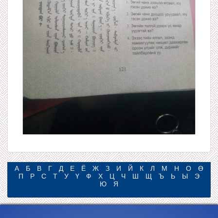
А
Б
В
Г
Д
Е
Ё
Ж
З
И
Й
К
Л
М
Н
О
Ө
П
Р
С
Т
У
Ү
Ф
Х
Ц
Ч
Ш
Щ
Ъ
Ь
Ы
Э
Ю
Я