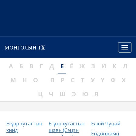
МОНГОЛЫН ТҮҮХ
Menu
А
Б
В
Г
Д
Е
Ё
Ж
З
И
К
Л
М
Н
О
П
Р
С
Т
У
Ү
Ф
Х
Ц
Ч
Ш
Э
Ю
Я
Егүзэр хутагтын
Егүзэр хутагтын
Елюй Чуцай
хийд
шавь (Сэцэн
Ёндонжамц