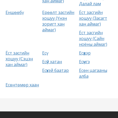
хан аймаг)
Далай лам
Еншөөбү
Ерөөлт засгийн
Ёст засгийн
хошуу (Үнэн
хошуу (Засагт
зоригт хан
хан аймаг)
аймаг)
Ёст засгийн
хошуу (Сайн
ноёны аймаг)
Ёст засгийн
Есү
Есүдэр
хошуу (Сэцэн
Есүй хатан
Есүнгэ
хан аймаг)
Есүхэй баатар
Есөн цагааны
алба
Есөнтөмөр хаан