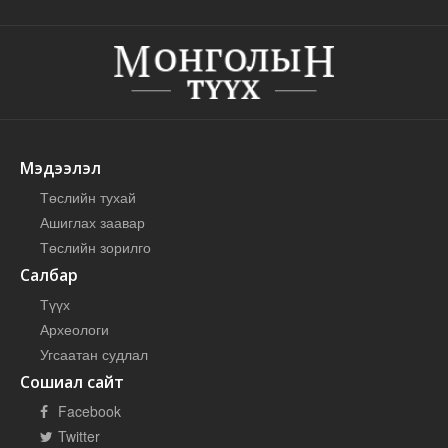
Мэдээлэл
Төслийн тухай
Ашиглах заавар
Төслийн зорилго
Салбар
Түүх
Археологи
Угсаатан судлал
Сошиал сайт
Facebook
Twitter