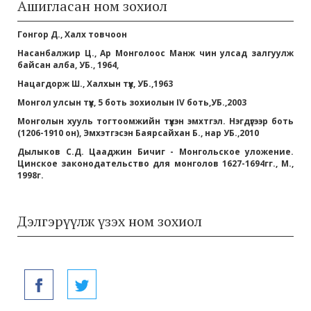
Ашигласан ном зохиол
Гонгор Д., Халх товчоон
Насанбалжир Ц., Ар Монголоос Манж чин улсад залгуулж
байсан алба, УБ., 1964,
Нацагдорж Ш., Халхын түүх, УБ.,1963
Монгол улсын түүх, 5 боть зохиолын IV боть,УБ.,2003
Монголын хууль тогтоомжийн түүхэн эмхтгэл. Нэгдүгээр боть
(1206-1910 он), Эмхэтгэсэн Баярсайхан Б., нар УБ.,2010
Дылыков С.Д. Цааджин Бичиг - Монгольское уложение.
Цинское законодательство для монголов 1627-1694гг., М.,
1998г.
Дэлгэрүүлж үзэх ном зохиол