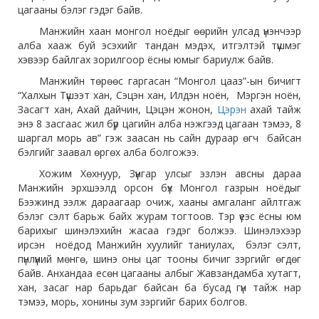
цагааны бэлэг гэдэг байв.
Манжийн хаан монгол ноёдыг өөрийн улсад үнэнчээр
алба хааж буй эсэхийг тандан мэдэх, итгэлтэй түшмэг
хэвээр байлгах зорилгоор ёсны юмыг бариулж байв.
Манжийн төрөөс гаргасан “Монгол цааз”-ын бичигт
“Халхын Түшээт хан, Сэцэн хан, Илдэн ноён, Мэргэн ноён,
Засагт хан, Ахай дайчин, Цэцэн жонон,
Цэрэн
ахай тайж
энэ 8 засгаас жил бүр цагийн алба нэжгээд цагаан тэмээ, 8
шаргал морь ав” гэж заасан нь сайн дураар өгч байсан
бэлгийг заавал өргөх алба болгожээ.
Хожим Хөхнуур, Зүүнгар улсыг эзлэн авсны дараа
Манжийн эрхшээлд орсон бүх Монгол газрын ноёдыг
Бээжинд ээлж дараагаар очиж, хааны амгаланг айлтгаж
бэлэг сэлт барьж байх журам тогтоов. Тэр үеэс ёсны юм
барихыг шинэлэхийн жасаа гэдэг болжээ. Шинэлэхээр
ирсэн ноёдод Манжийн хуулийг таниулах, бэлэг сэлт,
пүнлүүний мөнгө, шинэ оны цаг тооны бичиг зэргийг өгдөг
байв. Анхандаа есөн цагааны албыг Жавзандамба хутагт,
хан, засаг нар барьдаг байсан ба бусад гүн тайж нар
тэмээ, морь, хонины зум зэргийг барих болгов.