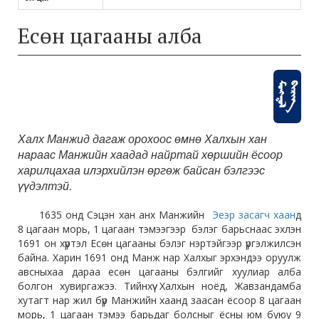
Есөн цагааны алба
Халх Манжид дагаж орохоос өмнө Халхын хан
нараас Манжийн хаадад найртай хөршийн ёсоор
харилцахаа илэрхийлэн өргөж байсан бэлгээс
үүдэлтэй.
1635 онд Сэцэн хан анх Манжийн
Эеэр засагч хаан
д
8 цагаан морь, 1 цагаан тэмээгээр бэлэг барьснаас эхлэн
1691 он хүртэл Есөн цагааны бэлэг нэртэйгээр үргэлжилсэн
байна. Харин 1691 онд Манж нар Халхыг эрхэндээ оруулж
авсныхаа дараа есөн цагааны бэлгийг хуулиар алба
болгон хувиргажээ. Тийнхүү Халхын ноёд, Жавзандамба
хутагт нар жил бүр Манжийн хаанд заасан ёсоор 8 цагаан
морь, 1 цагаан тэмээ барьдаг болсныг ёсны юм буюу 9