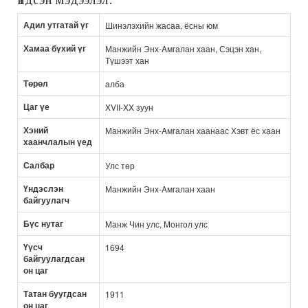
Адил утгатай үг
Шинэлэхийн жасаа, ёсны юм
Хамаа бүхий үг
Манжийн Энх-Aмгалан хаан, Сэцэн хан,
Түшээт хан
Төрөл
алба
Цаг үе
XVII-XX зуун
Хэний
Манжийн Энх-Aмгалан хаанаас Хэвт ёс хаан
хаанчлалын үед
Салбар
Улс төр
Үндэслэн
Манжийн Энх-Aмгалан хаан
байгуулагч
Бүс нутаг
Манж Чин улс, Монгол улс
Үүсч
1694
байгуулагдсан
он цаг
Татан буугдсан
1911
он цаг