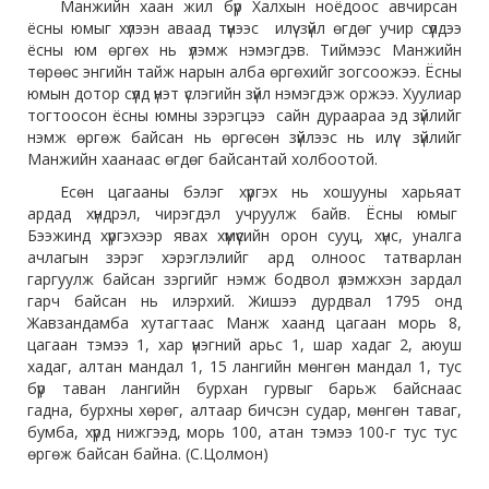
Манжийн хаан жил бүр Халхын ноёдоос авчирсан
ёсны юмыг хүлээн аваад түүнээс илүү зүйл өгдөг учир сүүлдээ
ёсны юм өргөх нь үлэмж нэмэгдэв. Тиймээс Манжийн
төрөөс энгийн тайж нарын алба өргөхийг зогсоожээ. Ёсны
юмын дотор сүүлд үнэт үслэгийн зүйл нэмэгдэж оржээ. Хуулиар
тогтоосон ёсны юмны зэрэгцээ сайн дураараа эд зүйлийг
нэмж өргөж байсан нь өргөсөн зүйлээс нь илүү зүйлийг
Манжийн хаанаас өгдөг байсантай холбоотой.
Есөн цагааны бэлэг хүргэх нь хошууны харьяат
ардад хүндрэл, чирэгдэл учруулж байв. Ёсны юмыг
Бээжинд хүргэхээр явах хүмүүсийн орон сууц, хүнс, уналга
ачлагын зэрэг хэрэглэлийг ард олноос татварлан
гаргуулж байсан зэргийг нэмж бодвол үлэмжхэн зардал
гарч байсан нь илэрхий. Жишээ дурдвал 1795 онд
Жавзандамба хутагтаас Манж хаанд цагаан морь 8,
цагаан тэмээ 1, хар үнэгний арьс 1, шар хадаг 2, аюуш
хадаг, алтан мандал 1, 15 лангийн мөнгөн мандал 1, тус
бүр таван лангийн бурхан гурвыг барьж байснаас
гадна, бурхны хөрөг, алтаар бичсэн судар, мөнгөн таваг,
бумба, хүрд нижгээд, морь 100, атан тэмээ 100-г тус тус
өргөж байсан байна. (С.Цолмон)