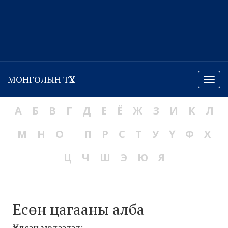
МОНГОЛЫН ТҮҮХ
Menu
А
Б
В
Г
Д
Е
Ё
Ж
З
И
К
Л
М
Н
О
П
Р
С
Т
У
Ү
Ф
Х
Ц
Ч
Ш
Э
Ю
Я
Есөн цагааны алба
Үндсэн мэдээлэл: