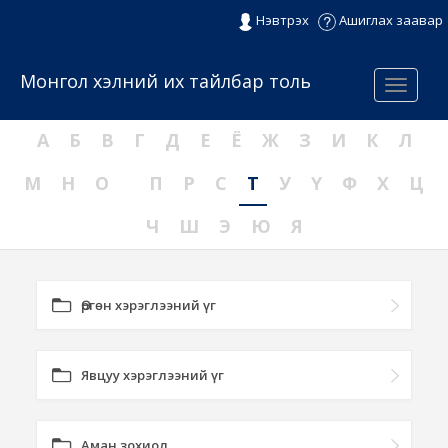
Нэвтрэх
Ашиглах заавар
Монгол хэлний их тайлбар толь
Menu
А
Б
В
Г
Д
Е
Ё
Ж
З
И
К
Л
М
Н
О
П
Р
С
Т
У
Ү
Ф
Х
Ц
Ч
Ш
Э
Ю
Я
Өргөн хэрэглээний үг
Явцуу хэрэглээний үг
Аман зохиол