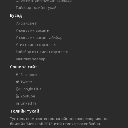
Олон нийтийн нэмсэн тайлбар
Тайлбар толийн тухай
Бусад
Их хайсан үг
Үнэлгээ их авсан үг
Үнэлгээ их авсан тайлбар
Үг их нэмсэн хэрэглэгч
Тайлбар их нэмсэн хэрэглэгч
Ашиглах заавар
Сошиал сайт
Facebook
Twitter
Google Plus
Youtube
Linked In
Толийн тухай
Тус толь нь Мөнхгал компанийн зөвшөөрлөөр монгол
бичгийн 'Menksoft 2012' үсгийн тиг хэрэглэж байна.