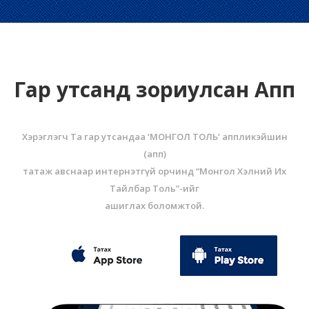
Гар утсанд зориулсан Апп
Хэрэглэгч Та гар утсандаа ‘МОНГОЛ ТОЛЬ’ аппликэйшин
(aпп)
татаж авснаар интернэтгүй орчинд “Монгол Хэлний Их
Тайлбар Толь”-ийг
ашиглах боломжтой.