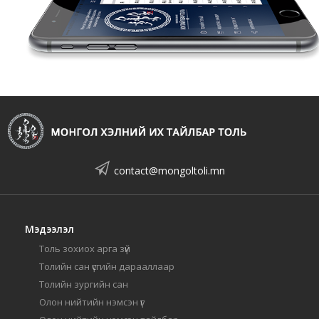
contact@mongoltoli.mn
Мэдээлэл
Толь зохиох арга зүй
Толийн сан үсгийн дарааллаар
Толийн зургийн сан
Олон нийтийн нэмсэн үг