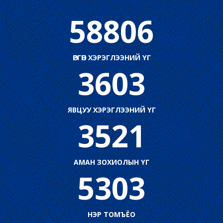
58806
ӨРГӨН ХЭРЭГЛЭЭНИЙ ҮГ
3603
ЯВЦУУ ХЭРЭГЛЭЭНИЙ ҮГ
3521
АМАН ЗОХИОЛЫН ҮГ
5303
НЭР ТОМЪЁО