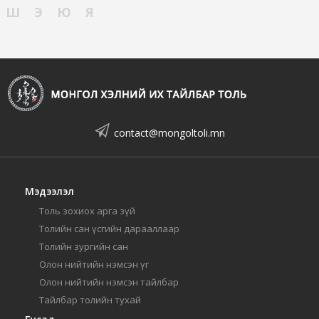
Ш
Э
Ю
Я
contact@mongoltoli.mn
Мэдээлэл
Толь зохиох арга зүй
Толийн сан үсгийн дарааллаар
Толийн зургийн сан
Олон нийтийн нэмсэн үг
Олон нийтийн нэмсэн тайлбар
Тайлбар толийн тухай