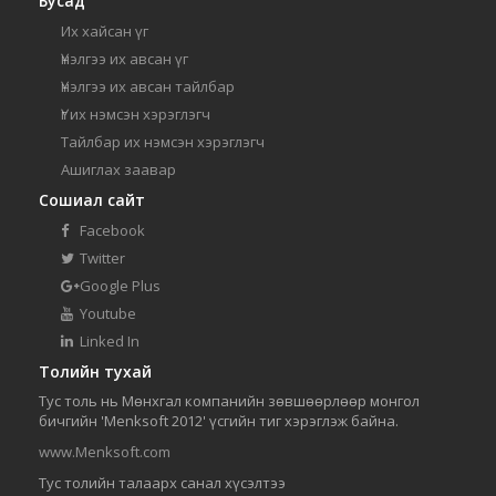
Бусад
Их хайсан үг
Үнэлгээ их авсан үг
Үнэлгээ их авсан тайлбар
Үг их нэмсэн хэрэглэгч
Тайлбар их нэмсэн хэрэглэгч
Ашиглах заавар
Сошиал сайт
Facebook
Twitter
Google Plus
Youtube
Linked In
Толийн тухай
Тус толь нь Мөнхгал компанийн зөвшөөрлөөр монгол
бичгийн 'Menksoft 2012' үсгийн тиг хэрэглэж байна.
www.Menksoft.com
Тус толийн талаарх санал хүсэлтээ