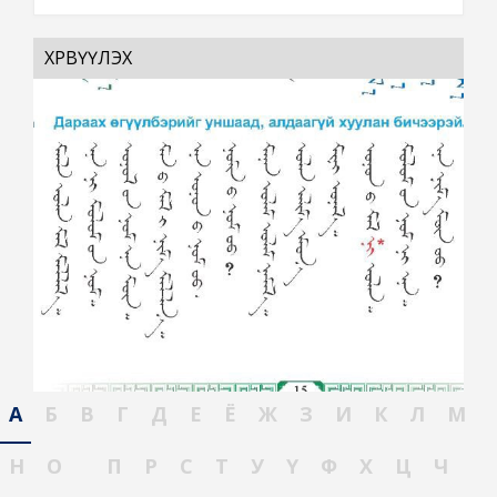
ХӨРВҮҮЛЭХ
А
Б
В
Г
Д
Е
Ё
Ж
З
И
К
Л
М
Н
О
П
Р
С
Т
У
Ү
Ф
Х
Ц
Ч