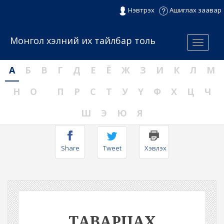
Нэвтрэх
Ашиглах заавар
Монгол хэлний их тайлбар толь
Menu
А
Б
В
Г
Д
Е
Ё
Ж
З
И
К
Л
М
Н
О
П
Р
С
Т
У
Ү
Ф
Х
Ц
Ч
Ш
Э
Ю
Я
Share
Tweet
Хэвлэх
ТАВАРЦАХ