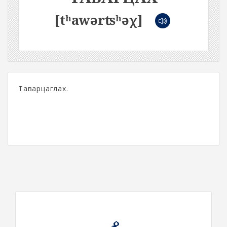
[tʰawərʦʰəχ]
Таварцаглах.