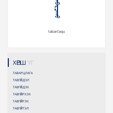
ᠲᠠᠪᠠᠷᠴᠠᠬᠤ
tabarčaqu
ХӨРШ
ҮГ
ТАВАРЦЛАГА
ТАВГҮЙДЭЛ
ТАВГҮЙДЭХ
ТАВГҮЙРХЭХ
ТАВГҮЙРЭХ
ТАВГҮЙТЭЛ