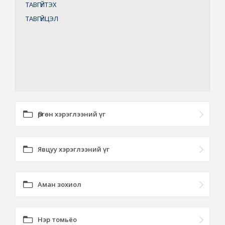
ТАВГҮЙТЭХ
ТАВГҮЙЦЭЛ
Өргөн хэрэглээний үг
Явцуу хэрэглээний үг
Аман зохиол
Нэр томьёо