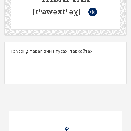
[tʰawəxtʰəχ]
Тэмээнд таваг өвчин тусах; тавхайтах.