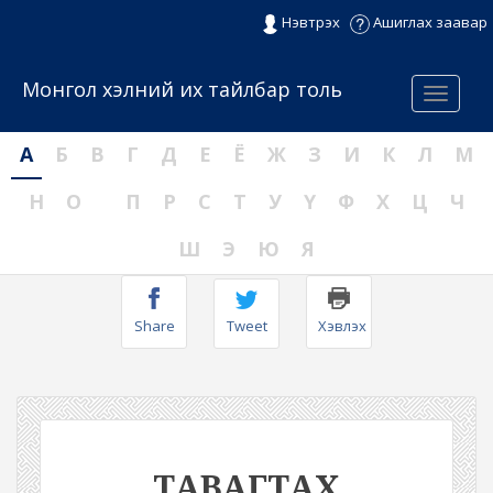
Нэвтрэх
Ашиглах заавар
Монгол хэлний их тайлбар толь
Menu
А
Б
В
Г
Д
Е
Ё
Ж
З
И
К
Л
М
Н
О
П
Р
С
Т
У
Ү
Ф
Х
Ц
Ч
Ш
Э
Ю
Я
Share
Tweet
Хэвлэх
ТАВАГТАХ