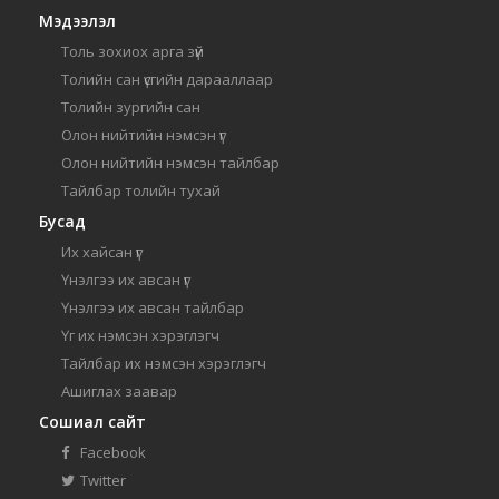
Мэдээлэл
Толь зохиох арга зүй
Толийн сан үсгийн дарааллаар
Толийн зургийн сан
Олон нийтийн нэмсэн үг
Олон нийтийн нэмсэн тайлбар
Тайлбар толийн тухай
Бусад
Их хайсан үг
Үнэлгээ их авсан үг
Үнэлгээ их авсан тайлбар
Үг их нэмсэн хэрэглэгч
Тайлбар их нэмсэн хэрэглэгч
Ашиглах заавар
Сошиал сайт
Facebook
Twitter