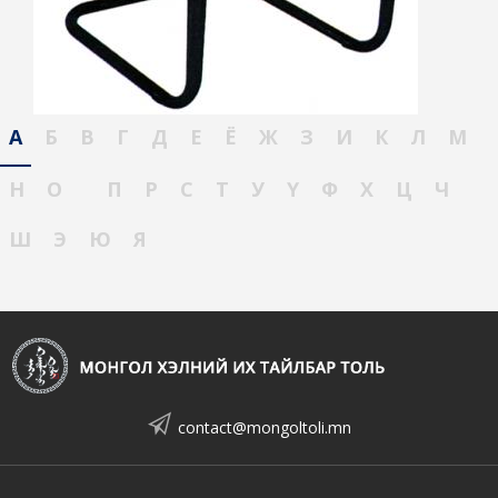
А
Б
В
Г
Д
Е
Ё
Ж
З
И
К
Л
М
Н
О
П
Р
С
Т
У
Ү
Ф
Х
Ц
Ч
Ш
Э
Ю
Я
contact@mongoltoli.mn