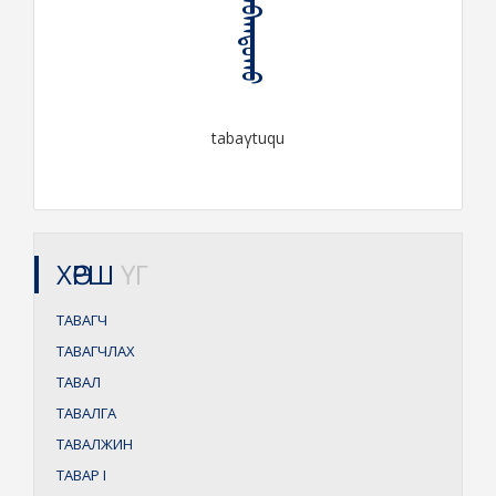
ᠲᠠᠪᠠᠭᠲᠤᠬᠤ
tabaγtuqu
ХӨРШ
ҮГ
ТАВАГЧ
ТАВАГЧЛАХ
ТАВАЛ
ТАВАЛГА
ТАВАЛЖИН
ТАВАР
I