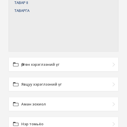
ТАВАР
II
ТАВАРГА
Өргөн хэрэглээний үг
Явцуу хэрэглээний үг
Аман зохиол
Нэр томьёо