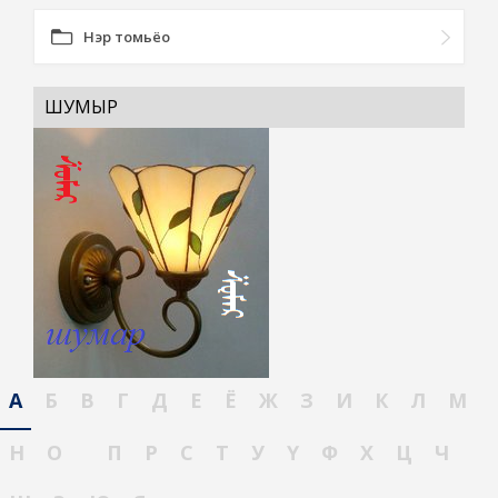
Нэр томьёо
ШУМЫР
А
Б
В
Г
Д
Е
Ё
Ж
З
И
К
Л
М
Н
О
П
Р
С
Т
У
Ү
Ф
Х
Ц
Ч