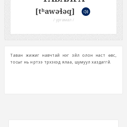
[tʰawəɬəq]
/ ургамал /
Таван жижиг навчтай нэг зүйл олон наст өвс,
тосыг нь нүүртээ түрхэхэд ялаа, шумуул хаздаггүй.