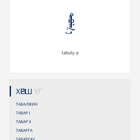
ᠲᠠᠪᠤᠯᠭ᠎ᠠ
tabulγ-a
ХӨРШ
ҮГ
ТАВАЛЖИН
ТАВАР
I
ТАВАР
II
ТАВАРГА
ТАВАРГАХ