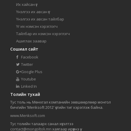
Их хайсан үг
Үнэлгээ их авсан үг
Үнэлгээ их авсан тайлбар
Үг их нэмсэн хэрэглэгч
Тайлбар их нэмсэн хэрэглэгч
Ашиглах заавар
Сошиал сайт
Facebook
Twitter
Google Plus
Youtube
Linked In
Толийн тухай
Тус толь нь Мөнхгал компанийн зөвшөөрлөөр монгол
бичгийн 'Menksoft 2012' үсгийн тиг хэрэглэж байна.
www.Menksoft.com
Тус толийн талаарх санал хүсэлтээ
contact@mongoltoli.mn
хаягаар ирүүлнэ үү.