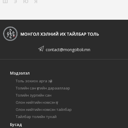
Ш
Э
Ю
Я
contact@mongoltoli.mn
Мэдээлэл
Толь зохиох арга зүй
Толийн сан үсгийн дарааллаар
Толийн зургийн сан
Олон нийтийн нэмсэн үг
Олон нийтийн нэмсэн тайлбар
Тайлбар толийн тухай
Бусад