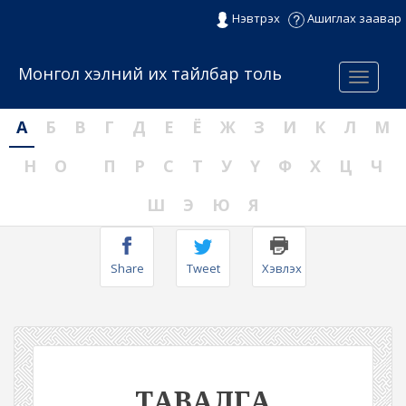
Нэвтрэх
Ашиглах заавар
Монгол хэлний их тайлбар толь
Menu
А
Б
В
Г
Д
Е
Ё
Ж
З
И
К
Л
М
Н
О
П
Р
С
Т
У
Ү
Ф
Х
Ц
Ч
Ш
Э
Ю
Я
Share
Tweet
Хэвлэх
ТАВАЛГА