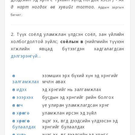
дүү нарт ногдох өв хувийг тогтоо.
Ардын заргын
бичиг;
2. Түүх соёлд уламжлан үлдсэн соёл, зан үйлийн
холбогдолтой зүйлс;
соёлын өв
(нийгмийн түүхэн
хөгжлийн явцад бүтээгдэн хадгалагдсан
дэлгэрэнгүй...
өв
эзэмших эрх бүхий хүн эд хөрөнгийг
залгамжлах
өмчлөн авах
өв идэх
эд хөрөнгийг нь залгамжлах
өв эзэрхэх
бусдын эд хөрөнгийг өөрийн болгох
өв өмч
үе улиран уламжлагдсан хөрөнгө
өв хөрөнгө
уламжлан ирсэн эд зүйл
өв хөрөнгөө
эцэг эх, өвгөд дээдсийн үлдээсэн эд
булаалдах
хөрөнгийг булаалдах
өв хувь
эцэг эх, өвөг дээдсийн эд хөрөнгөөс