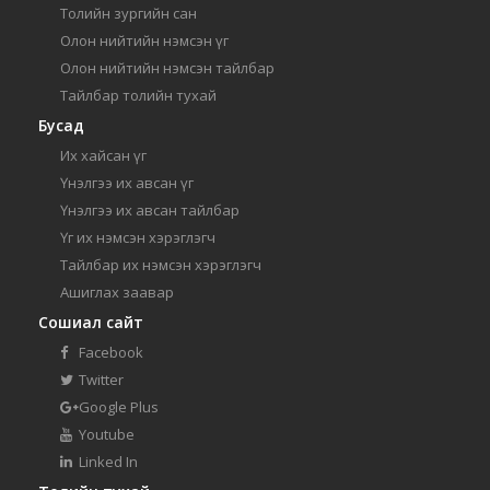
Толийн зургийн сан
Олон нийтийн нэмсэн үг
Олон нийтийн нэмсэн тайлбар
Тайлбар толийн тухай
Бусад
Их хайсан үг
Үнэлгээ их авсан үг
Үнэлгээ их авсан тайлбар
Үг их нэмсэн хэрэглэгч
Тайлбар их нэмсэн хэрэглэгч
Ашиглах заавар
Сошиал сайт
Facebook
Twitter
Google Plus
Youtube
Linked In