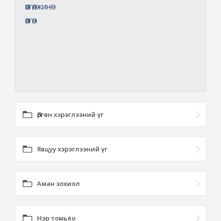
ӨВГӨЛЖИНӨ
ӨВГӨН
Өргөн хэрэглээний үг
Явцуу хэрэглээний үг
Аман зохиол
Нэр томьёо