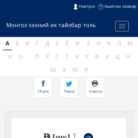
Нэвтрэх
Ашиглах заавар
Монгол хэлний их тайлбар толь
Menu
А
Б
В
Г
Д
Е
Ё
Ж
З
И
К
Л
М
Н
О
П
Р
С
Т
У
Ү
Ф
Х
Ц
Ч
Ш
Э
Ю
Я
Share
Tweet
Хэвлэх
ӨВ
I
[ɵw]