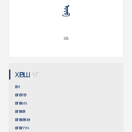
ᠥᠪ
öb
ХӨРШ
ҮГ
ӨВ
II
ӨВГӨВТӨР
ӨВГӨЖИХ
ӨВГӨЖӨӨР
ӨВГӨЖӨӨРХӨН
ӨВГӨЖҮҮН