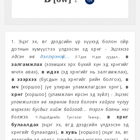
1. Эцэг эх, өвөг дээдсийн үр хүүхэд болон ойр
дотнын хүмүүстээ үлдээсэн эд хөрөнгө -
Эцгээсээ
үлдсэн өв
дэлгэрэнгүй...
өв
Л.Түдэв. Нүүдэл суудал.,
залгамжлах
(эзэмших эрх бүхий хүн эд хөрөнгийг
өмчлөн авах),
өв идэх
(эд хөрөнгийг нь залгамжлах),
өв эзэрхэх
(бусдын эд хөрөнгийг өөрийн болгох),
өв
өмч
[хоршоо] (үе улиран уламжлагдсан хөрөнгө),
өв
хөрөнгө
[хоршоо] (уламжлан ирсэн эд зүйл) -
Эцгээс
уламжилсан өв хөрөнгө бага боловч хайрга чулуу
мэрэхээс бусдыг хийж байгаад...
тэргүүн баяны нэг
болжээ.
өв хөрөнгөө
Ч.Лодойдамба. Тунгалаг Тамир.,
булаалдах
(эцэг эх, өвгөд дээдсийн үлдээсэн эд
хөрөнгийг булаалдах),
өв хувь
[хоршоо] (эцэг эх, өвөг
дээдсийн эд хөрөнгөөс тухайн хүнд ногдох хэсэг) -
Ах