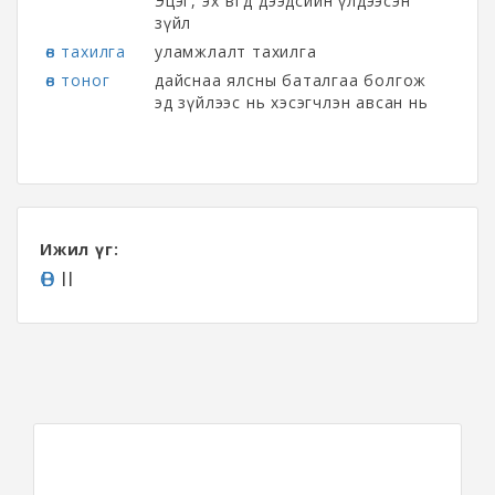
Эцэг, эх өвгөд дээдсийн үлдээсэн
зүйл
өв тахилга
уламжлалт тахилга
өв тоног
дайснаа ялсны баталгаа болгож
эд зүйлээс нь хэсэгчлэн авсан нь
Ижил үг:
ӨВ
II