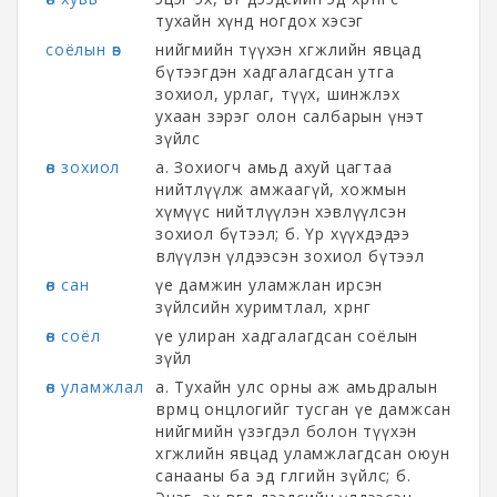
тухайн хүнд ногдох хэсэг
соёлын өв
нийгмийн түүхэн хөгжлийн явцад
бүтээгдэн хадгалагдсан утга
зохиол, урлаг, түүх, шинжлэх
ухаан зэрэг олон салбарын үнэт
зүйлс
өв зохиол
а. Зохиогч амьд ахуй цагтаа
нийтлүүлж амжаагүй, хожмын
хүмүүс нийтлүүлэн хэвлүүлсэн
зохиол бүтээл; б. Үр хүүхдэдээ
өвлүүлэн үлдээсэн зохиол бүтээл
өв сан
үе дамжин уламжлан ирсэн
зүйлсийн хуримтлал, хөрөнгө
өв соёл
үе улиран хадгалагдсан соёлын
зүйл
өв уламжлал
а. Тухайн улс орны аж амьдралын
өвөрмөц онцлогийг тусган үе дамжсан
нийгмийн үзэгдэл болон түүхэн
хөгжлийн явцад уламжлагдсан оюун
санааны ба эд өглөгийн зүйлс; б.