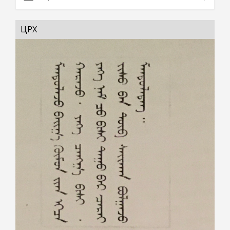
ЦӨӨРӨХ