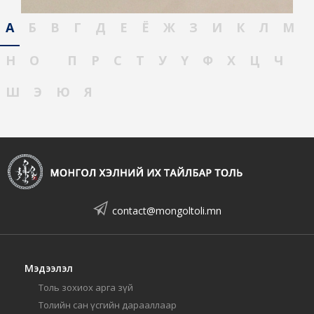
А
Б
В
Г
Д
Е
Ё
Ж
З
И
К
Л
М
Н
О
П
Р
С
Т
У
Ү
Ф
Х
Ц
Ч
Ш
Э
Ю
Я
contact@mongoltoli.mn
Мэдээлэл
Толь зохиох арга зүй
Толийн сан үсгийн дарааллаар