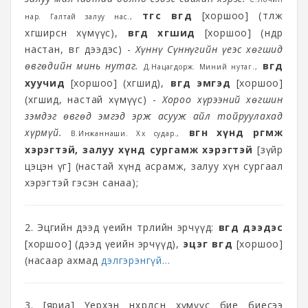
өтгөс өвгөд
[хоршоо] (өтөлж
нар. Галтай залуу нас.,
хөгширсөн хүмүүс),
өвгөд хөгшид
[хоршоо] (өндөр
настан, өвөг дээдэс) -
Хүннү Сүннүгийн үеэс хөгшид
өвгөдийн минь нутаг.
өвгөд
Д.Нацагдорж. Миний нутаг.,
хуучид
[хоршоо] (хөгшид),
өвгөд эмгэд
[хоршоо]
(хөгшид, настай хүмүүс) -
Хороо хүрээний хөгшин
зэмдэг өвгөд эмгэд эрж асууж айл тойруулахад
хүрмүй.
өвгөн хүнд өргөмж
В.Инжаннаши. Хөх судар.,
хэрэгтэй, залуу хүнд сургамж хэрэгтэй
[зүйр
цэцэн үг] (настай хүнд асрамж, залуу хүн сургаал
хэрэгтэй гэсэн санаа);
2. Эцгийн дээд үеийн төрлийн эрчүүд:
өвгөд дээдэс
[хоршоо] (дээд үеийн эрчүүд),
эцэг өвгөд
[хоршоо]
(насаар ахмад
дэлгэрэнгүй...
3. [яриа] Үерхэн нөхөрлөсөн хүмүүс бие биесээ