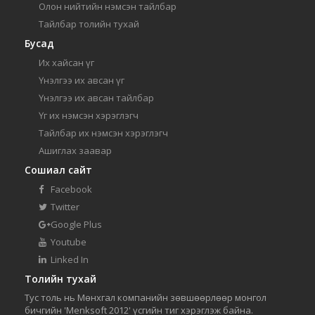
Олон нийтийн нэмсэн тайлбар
Тайлбар толийн тухай
Бусад
Их хайсан үг
Үнэлгээ их авсан үг
Үнэлгээ их авсан тайлбар
Үг их нэмсэн хэрэглэгч
Тайлбар их нэмсэн хэрэглэгч
Ашиглах заавар
Сошиал сайт
Facebook
Twitter
Google Plus
Youtube
Linked In
Толийн тухай
Тус толь нь Мөнхгал компанийн зөвшөөрлөөр монгол
бичгийн 'Menksoft 2012' үсгийн тиг хэрэглэж байна.