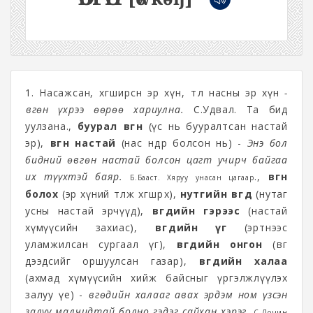
1. Насажсан, хөгширсөн эр хүн, өтөл насны эр хүн
-
Өвгөн үхрээ өөрөө хариулна.
С.Удвал. Та бид
уулзана.,
буурал өвгөн
(үс нь бууралтсан настай
эр),
өвгөн настай
(нас өндөр болсон нь) -
Энэ бол
бидний өвгөн настай болсон цагт учирч байгаа
их түүхтэй баяр.
.,
өвгөн
Б.Бааст. Хяруу унасан цагаар
болох
(эр хүний өтөлж хөгшрөх),
нутгийн өвгөд
(нутаг
усны настай эрчүүд),
өвгөдийн гэрээс
(настай
хүмүүсийн захиас),
өвгөдийн үг
(эртнээс
уламжилсан сургаал үг),
өвгөдийн онгон
(өвөг
дээдсийг оршуулсан газар),
өвгөдийн халаа
(ахмад хүмүүсийн хийж байсныг үргэлжлүүлэх
залуу үе) -
Өвгөдийн халааг авах эрдэм ном үзсэн
залуу малчидтай болно гэдэг сайхан хэрэг.
С.Лочин