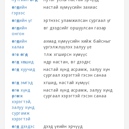
өвгөдийн
настай хүмүүсийн захиас
гэрээс
өвгөдийн үг
эртнээс уламжилсан сургаал үг
өвгөдийн
өвөг дээдсийг оршуулсан газар
онгон
өвгөдийн
ахмад хүмүүсийн хийж байсныг
халаа
үргэлжлүүлэх залуу үе
өтгөс өвгөд
өтөлж хөгширсөн хүмүүс
өвгөд хөгшид
өндөр настан, өвөг дээдэс
өвгөд хуучид
настай хүнд асрамж, залуу хүн
сургаал хэрэгтэй гэсэн санаа
өвгөд эмгэд
хөгшид, настай хүмүүс
өвгөн хүнд
настай хүнд асрамж, залуу хүнд
өргөмж
сургаал хэрэгтэй гэсэн санаа
хэрэгтэй,
залуу хүнд
сургамж
хэрэгтэй
өвгөд дээдэс
дээд үеийн эрчүүд