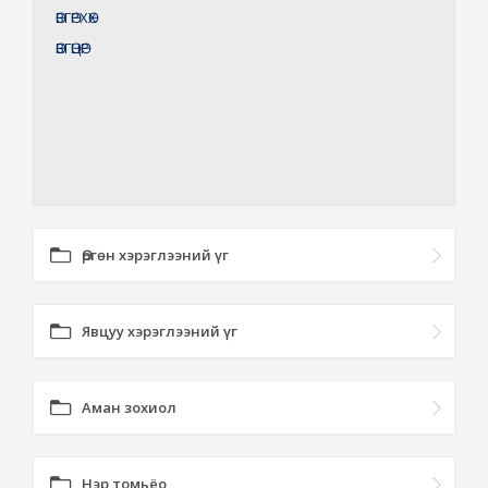
ӨВГӨРХӨХ
ӨВГӨЦӨР
Өргөн хэрэглээний үг
Явцуу хэрэглээний үг
Аман зохиол
Нэр томьёо