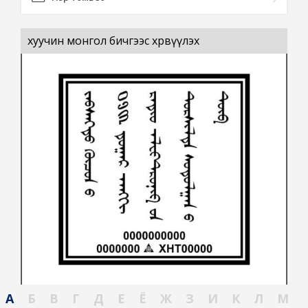
хуучин монгол бичгээс хөрвүүлэх
А
Б
В
Г
Д
Е
Ё
Ж
З
И
К
Л
М