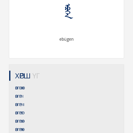
ᠡᠪᠦᠭᠡᠨ
ebügen
ХӨРШ
ҮГ
ӨВГӨНӨХ
ӨВГӨР
I
ӨВГӨР
II
ӨВГӨРӨГ
ӨВГӨРӨЛ
ӨВГӨРӨХ