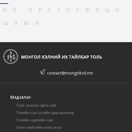
Н
О
П
Р
С
Т
У
Ү
Ф
Х
Ц
Ч
Ш
Э
Ю
Я
contact@mongoltoli.mn
Мэдээлэл
Толь зохиох арга зүй
Толийн сан үсгийн дарааллаар
Толийн зургийн сан
Олон нийтийн нэмсэн үг