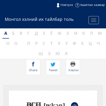
Нэвтрэх
Ашиглах заавар
Монгол хэлний их тайлбар толь
Menu
А
Б
В
Г
Д
Е
Ё
Ж
З
И
К
Л
М
Н
О
П
Р
С
Т
У
Ү
Ф
Х
Ц
Ч
Ш
Э
Ю
Я
Share
Tweet
Хэвлэх
ӨВГӨН
[өwkəŋ]