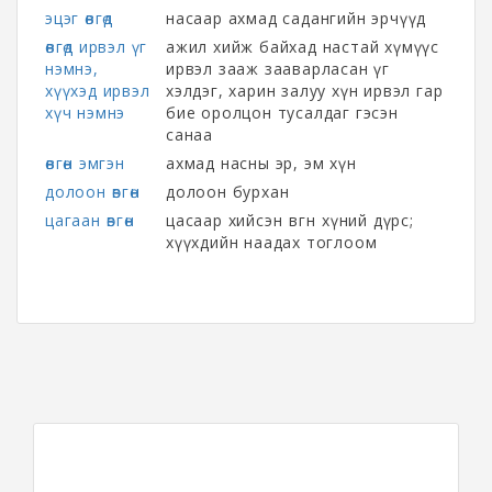
эцэг өвгөд
насаар ахмад садангийн эрчүүд
өвгөд ирвэл үг
ажил хийж байхад настай хүмүүс
нэмнэ,
ирвэл зааж зааварласан үг
хүүхэд ирвэл
хэлдэг, харин залуу хүн ирвэл гар
хүч нэмнэ
бие оролцон тусалдаг гэсэн
санаа
өвгөн эмгэн
ахмад насны эр, эм хүн
долоон өвгөн
долоон бурхан
цагаан өвгөн
цасаар хийсэн өвгөн хүний дүрс;
хүүхдийн наадах тоглоом