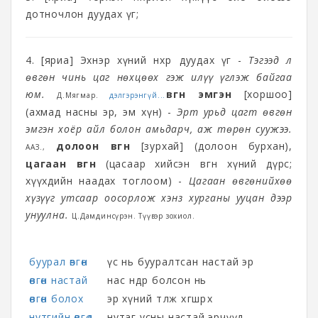
дотночлон дуудах үг;
4. [яриа] Эхнэр хүний нөхрөө дуудах үг -
Тэгээд л
өвгөн чинь цаг нөхцөөх гэж илүү үглэж байгаа
юм.
өвгөн эмгэн
[хоршоо]
Д.Мягмар.
дэлгэрэнгүй...
(ахмад насны эр, эм хүн) -
Эрт урьд цагт өвгөн
эмгэн хоёр айл болон амьдарч, аж төрөн суужээ.
долоон өвгөн
[зурхай] (долоон бурхан),
ААЗ.,
цагаан өвгөн
(цасаар хийсэн өвгөн хүний дүрс;
хүүхдийн наадах тоглоом) -
Цагаан өвгөнийхөө
хүзүүг утсаар оосорлож хэнз хурганы ууцан дээр
унуулна.
Ц.Дамдинсүрэн. Түүвэр зохиол.
буурал өвгөн
үс нь бууралтсан настай эр
өвгөн настай
нас өндөр болсон нь
өвгөн болох
эр хүний өтөлж хөгшрөх
нутгийн өвгөд
нутаг усны настай эрчүүд