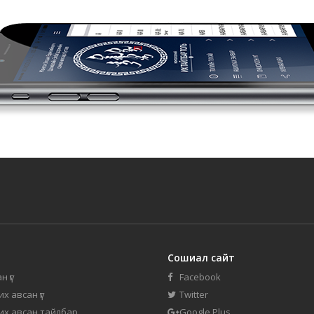
Сошиал сайт
н үг
Facebook
их авсан үг
Twitter
 их авсан тайлбар
Google Plus