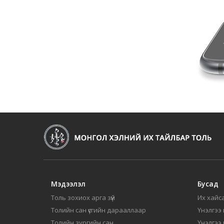
Мэдээлэл
Бусад
Толь зохиох арга зүй
Их хайса
Толийн сан үсгийн дарааллаар
Үнэлгээ 
Толийн зургийн сан
Үнэлгээ