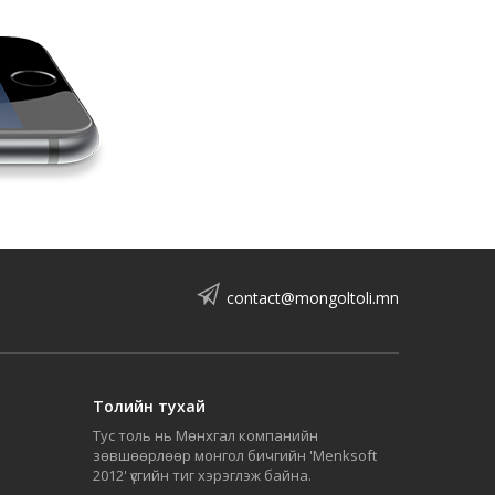
contact@mongoltoli.mn
Толийн тухай
Тус толь нь Мөнхгал компанийн
зөвшөөрлөөр монгол бичгийн 'Menksoft
2012' үсгийн тиг хэрэглэж байна.