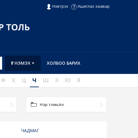
Нэвтрэх
Ашиглах заавар
ҮГ НЭМЭХ +
ХОЛБОО БАРИХ
Ф
Х
Ц
Ч
Ш
Э
Ю
Я
Нэр томьёо
ЧАДМАГ