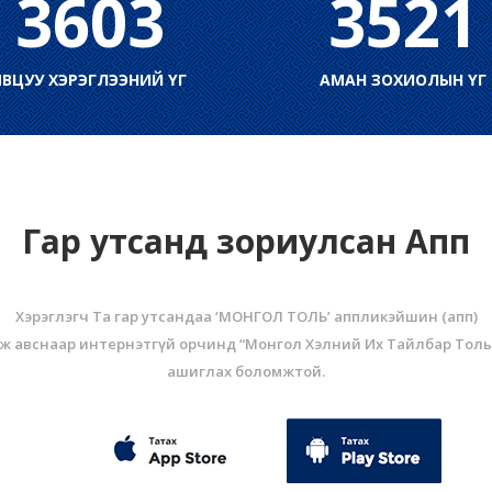
3603
3521
ЯВЦУУ ХЭРЭГЛЭЭНИЙ ҮГ
АМАН ЗОХИОЛЫН ҮГ
Гар утсанд зориулсан Апп
Хэрэглэгч Та гар утсандаа ‘МОНГОЛ ТОЛЬ’ аппликэйшин (aпп)
ж авснаар интернэтгүй орчинд “Монгол Хэлний Их Тайлбар Толь
ашиглах боломжтой.