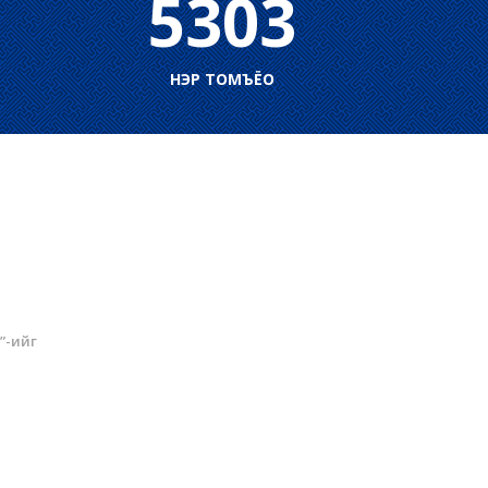
5303
НЭР ТОМЪЁО
”-ийг