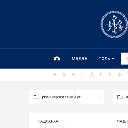
МЭДЭЭ
ТОЛЬ
А
Б
В
Г
Д
Е
Ё
Ж
Өргөн хэрэглээний үг
Я
ЧАДЛАРХАГ
ЧАДЛ