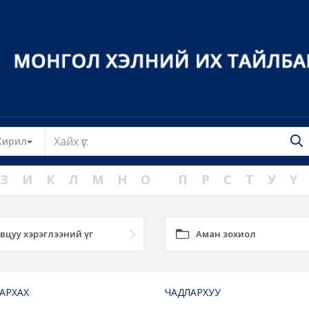
Toggle Dropdown
Кирил
З
И
К
Л
М
Н
О
П
Р
С
Т
У
Ү
вцуу хэрэглээний үг
Аман зохиол
АРХАХ
ЧАДЛАРХУУ