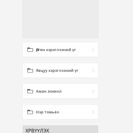
Өргөн хэрэглээний үг
Явцуу хэрэглээний үг
Аман зохиол
Нэр томьёо
ХӨРВҮҮЛЭХ