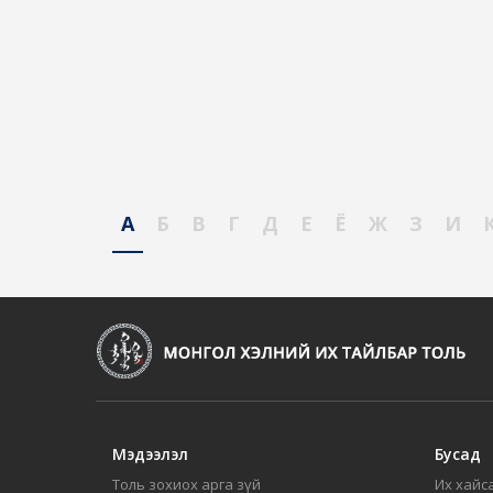
А
Б
В
Г
Д
Е
Ё
Ж
З
И
Мэдээлэл
Бусад
Толь зохиох арга зүй
Их хайса