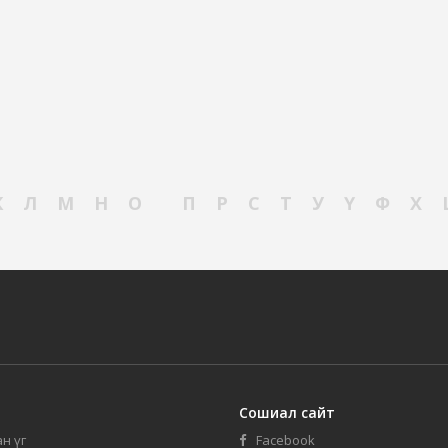
К
Л
М
Н
О
П
Р
С
Т
У
Ү
Ф
Х
Сошиал сайт
н үг
Facebook