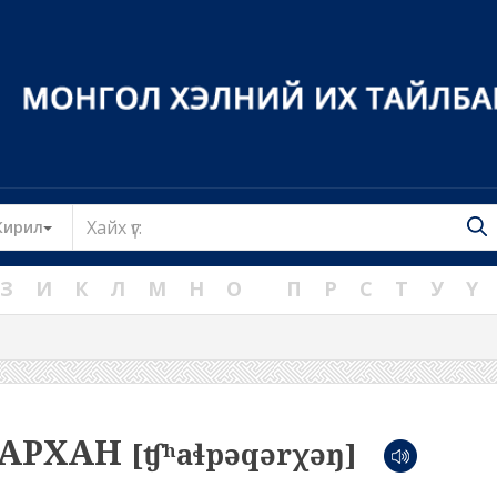
Toggle Dropdown
Кирил
З
И
К
Л
М
Н
О
П
Р
С
Т
У
Ү
ГАРХАН
[ʧʰaɬpəqərχəŋ]