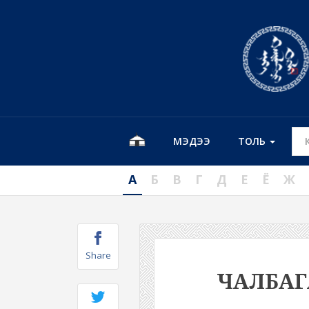
МЭДЭЭ
ТОЛЬ
А
Б
В
Г
Д
Е
Ё
Ж
Share
ЧАЛБА