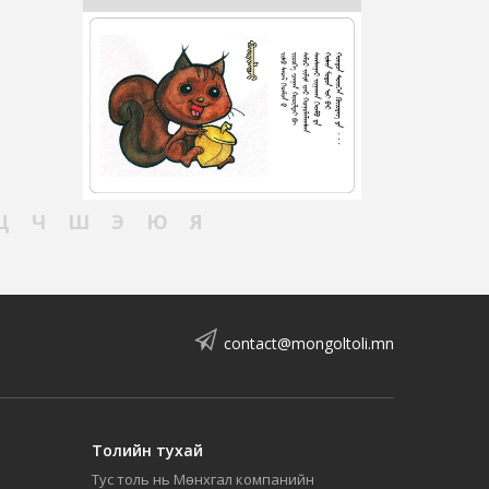
Ц
Ч
Ш
Э
Ю
Я
contact@mongoltoli.mn
Толийн тухай
Тус толь нь Мөнхгал компанийн