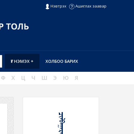
Нэвтрэх
Ашиглах заавар
ҮГ НЭМЭХ +
ХОЛБОО БАРИХ
Ф
Х
Ц
Ч
Ш
Э
Ю
Я
ᠴᠢᠯᠪᠠᠭᠠᠷᠬᠠᠨ