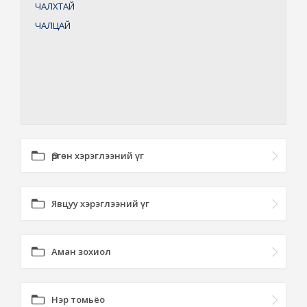
ЧАЛХТАЙ
ЧАЛЦАЙ
Өргөн хэрэглээний үг
Явцуу хэрэглээний үг
Аман зохиол
Нэр томьёо