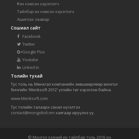
Үг их нэмсэн хэрэглэгч
Тайлбар их нэмсэн хэрэглэгч
Ашиглах заавар
Сошиал сайт
Facebook
Twitter
Google Plus
Youtube
Linked In
Толийн тухай
Тус толь нь Мөнхгал компанийн зөвшөөрлөөр монгол
бичгийн 'Menksoft 2012' үсгийн тиг хэрэглэж байна.
www.Menksoft.com
Тус толийн талаарх санал хүсэлтээ
contact@mongoltoli.mn
хаягаар ирүүлнэ үү.
© Монгол хэлний их тайлбар толь 2016 он