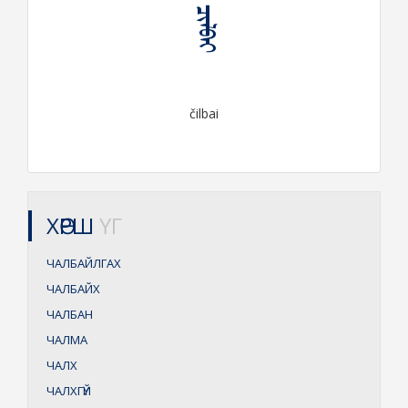
ᠴᠢᠯᠪᠠᠶ
čilbai
ХӨРШ
ҮГ
ЧАЛБАЙЛГАХ
ЧАЛБАЙХ
ЧАЛБАН
ЧАЛМА
ЧАЛХ
ЧАЛХГҮЙ