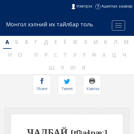
Нэвтрэх
Ашиглах заавар
Монгол хэлний их тайлбар толь
Menu
А
Б
В
Г
Д
Е
Ё
Ж
З
И
К
Л
М
Н
О
П
Р
С
Т
У
Ү
Ф
Х
Ц
Ч
Ш
Э
Ю
Я
Share
Tweet
Хэвлэх
ЧАЛБАЙ
[ʧʰaɬpæː]