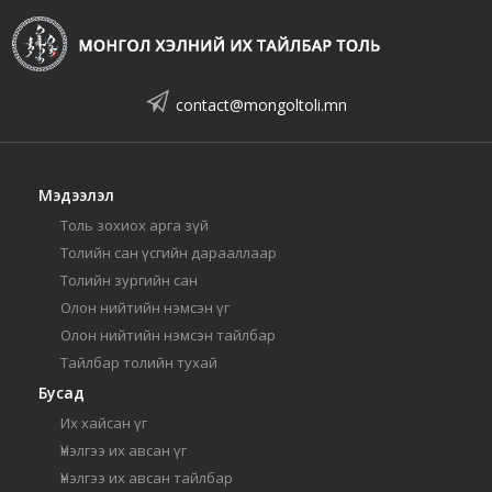
contact@mongoltoli.mn
Мэдээлэл
Толь зохиох арга зүй
Толийн сан үсгийн дарааллаар
Толийн зургийн сан
Олон нийтийн нэмсэн үг
Олон нийтийн нэмсэн тайлбар
Тайлбар толийн тухай
Бусад
Их хайсан үг
Үнэлгээ их авсан үг
Үнэлгээ их авсан тайлбар