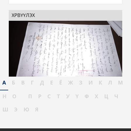
ХӨРВҮҮЛЭХ
А
Б
В
Г
Д
Е
Ё
Ж
З
И
К
Л
М
Н
О
П
Р
С
Т
У
Ү
Ф
Х
Ц
Ч
Ш
Э
Ю
Я