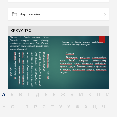
Нэр томьёо
ХӨРВҮҮЛЭХ
А
Б
В
Г
Д
Е
Ё
Ж
З
И
К
Л
М
Н
О
П
Р
С
Т
У
Ү
Ф
Х
Ц
Ч