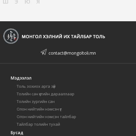
Ш
Э
Ю
Я
contact@mongoltoli.mn
Мэдээлэл
Толь зохиох арга зүй
Толийн сан үсгийн дарааллаар
Толийн зургийн сан
Олон нийтийн нэмсэн үг
Олон нийтийн нэмсэн тайлбар
Тайлбар толийн тухай
Бусад