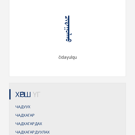
ᠴᠢᠳᠠᠭᠤᠯᠬᠤ
čidaγulqu
ХӨРШ
ҮГ
ЧАДУУХ
ЧАДХАГАР
ЧАДХАГАРДАХ
ЧАДХАГАРДУУЛАХ