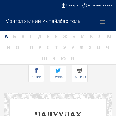
Нэвтрэх
Ашиглах заавар
Монгол хэлний их тайлбар толь
Menu
А
Б
В
Г
Д
Е
Ё
Ж
З
И
К
Л
М
Н
О
П
Р
С
Т
У
Ү
Ф
Х
Ц
Ч
Ш
Э
Ю
Я
Share
Tweet
Хэвлэх
ЧАДУУЛАХ