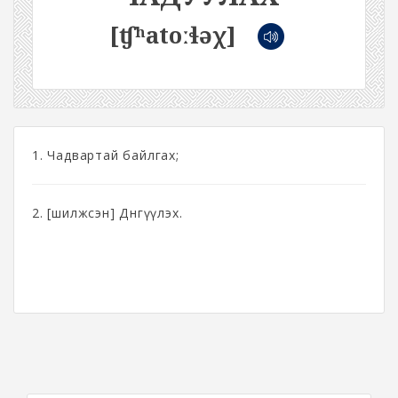
[ʧʰatoːɬəχ]
1. Чадвартай байлгах;
2. [шилжсэн] Дөнгүүлэх.