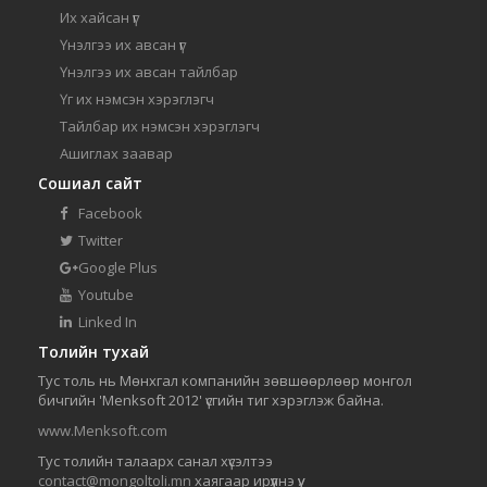
Их хайсан үг
Үнэлгээ их авсан үг
Үнэлгээ их авсан тайлбар
Үг их нэмсэн хэрэглэгч
Тайлбар их нэмсэн хэрэглэгч
Ашиглах заавар
Сошиал сайт
Facebook
Twitter
Google Plus
Youtube
Linked In
Толийн тухай
Тус толь нь Мөнхгал компанийн зөвшөөрлөөр монгол
бичгийн 'Menksoft 2012' үсгийн тиг хэрэглэж байна.
www.Menksoft.com
Тус толийн талаарх санал хүсэлтээ
contact@mongoltoli.mn
хаягаар ирүүлнэ үү.