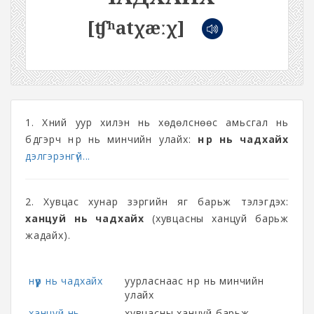
[ʧʰatχæːχ]
1. Хүний уур хилэн нь хөдөлснөөс амьсгал нь
бүдгэрч нүүр нь минчийн улайх:
нүүр нь чадхайх
дэлгэрэнгүй...
2. Хувцас хунар зэргийн яг барьж тэлэгдэх:
ханцуй нь чадхайх
(хувцасны ханцуй барьж
жадайх).
нүүр нь чадхайх
уурласнаас нүүр нь минчийн
улайх
ханцуй нь
хувцасны ханцуй барьж