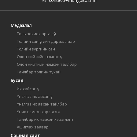
contact@mongoltoli.mn
Мэдээлэл
Толь зохиох арга зүй
Толийн сан үсгийн дарааллаар
Толийн зургийн сан
Олон нийтийн нэмсэн үг
Олон нийтийн нэмсэн тайлбар
Тайлбар толийн тухай
Бусад
Их хайсан үг
Үнэлгээ их авсан үг
Үнэлгээ их авсан тайлбар
Үг их нэмсэн хэрэглэгч
Тайлбар их нэмсэн хэрэглэгч
Ашиглах заавар
Сошиал сайт