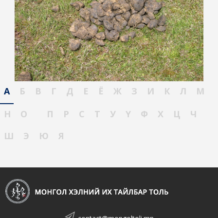
А
Б
В
Г
Д
Е
Ё
Ж
З
И
К
Л
М
Н
О
П
Р
С
Т
У
Ү
Ф
Х
Ц
Ч
Ш
Э
Ю
Я