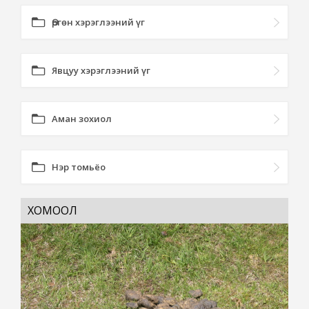
Өргөн хэрэглээний үг
Явцуу хэрэглээний үг
Аман зохиол
Нэр томьёо
ХОМООЛ