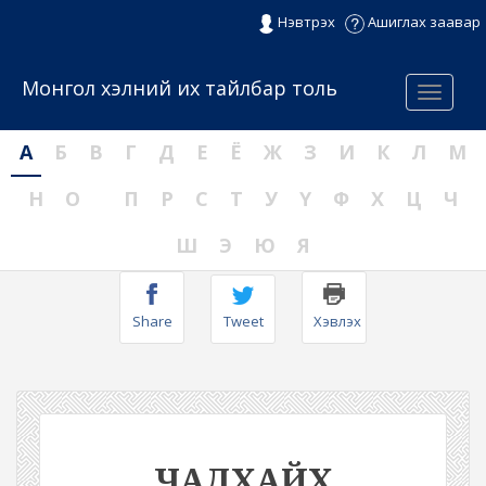
Нэвтрэх
Ашиглах заавар
Монгол хэлний их тайлбар толь
Menu
А
Б
В
Г
Д
Е
Ё
Ж
З
И
К
Л
М
Н
О
П
Р
С
Т
У
Ү
Ф
Х
Ц
Ч
Ш
Э
Ю
Я
Share
Tweet
Хэвлэх
ЧАДХАЙХ