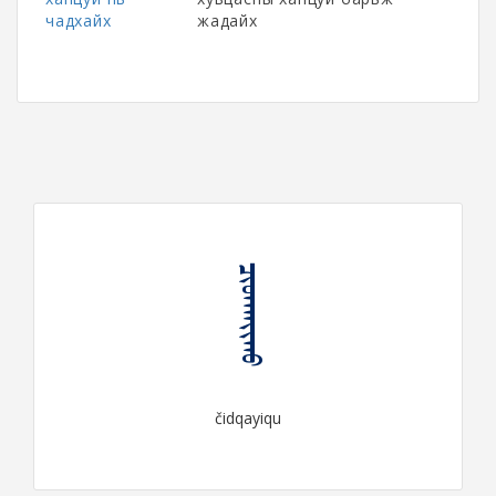
чадхайх
жадайх
ᠴᠢᠳᠬᠠᠶᠢᠬᠤ
čidqayiqu