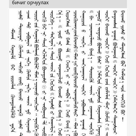
бичиг орчуулах