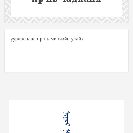
уурласнаас нүүр нь минчийн улайх