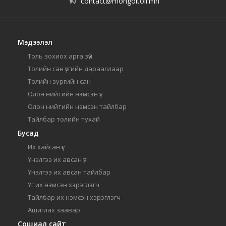
contact@mongoltoli.mn
Мэдээлэл
Толь зохиох арга зүй
Толийн сан үсгийн дарааллаар
Толийн зургийн сан
Олон нийтийн нэмсэн үг
Олон нийтийн нэмсэн тайлбар
Тайлбар толийн тухай
Бусад
Их хайсан үг
Үнэлгээ их авсан үг
Үнэлгээ их авсан тайлбар
Үг их нэмсэн хэрэглэгч
Тайлбар их нэмсэн хэрэглэгч
Ашиглах заавар
Сошиал сайт