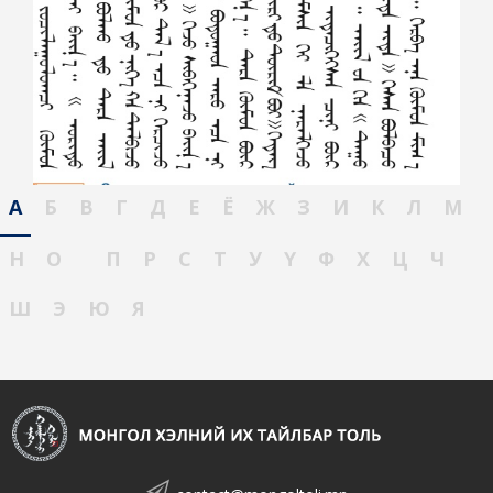
А
Б
В
Г
Д
Е
Ё
Ж
З
И
К
Л
М
Н
О
П
Р
С
Т
У
Ү
Ф
Х
Ц
Ч
Ш
Э
Ю
Я