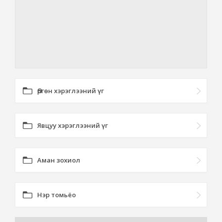
Өргөн хэрэглээний үг
Явцуу хэрэглээний үг
Аман зохиол
Нэр томьёо