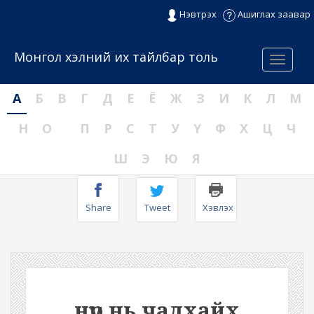
Нэвтрэх
Ашиглах заавар
Монгол хэлний их тайлбар толь
Menu
А
Б
В
Г
Д
Е
Ё
Ж
З
И
К
Л
М
Н
О
П
Р
С
Т
У
Ү
Ф
Х
Ц
Ч
Ш
Э
Ю
Я
Share
Tweet
Хэвлэх
нүүр нь чадхайх