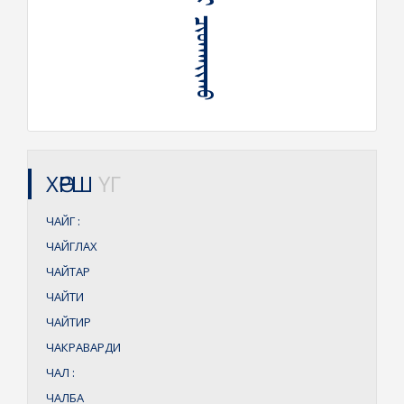
ᠨᠢᠭᠤᠷ ᠨᠢ ᠴᠢᠳᠬᠠᠶᠢᠬᠤ
ХӨРШ
ҮГ
ЧАЙГ
:
ЧАЙГЛАХ
ЧАЙТАР
ЧАЙТИ
ЧАЙТИР
ЧАКРАВАРДИ
ЧАЛ
:
ЧАЛБА