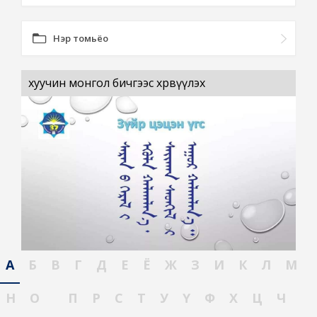
Нэр томьёо
хуучин монгол бичгээс хөрвүүлэх
А
Б
В
Г
Д
Е
Ё
Ж
З
И
К
Л
М
Н
О
П
Р
С
Т
У
Ү
Ф
Х
Ц
Ч