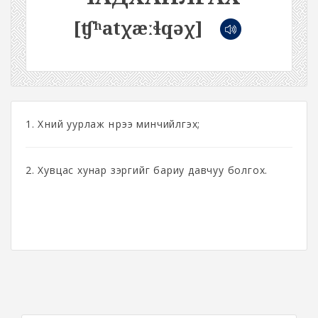
[ʧʰatχæːɬqəχ]
1. Хүний уурлаж нүүрээ минчийлгэх;
2. Хувцас хунар зэргийг бариу давчуу болгох.