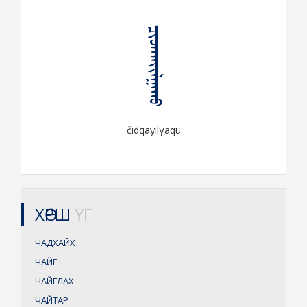
ᠴᠢᠳᠬᠠᠶᠢᠯᠭᠠᠬᠤ
čidqayilγaqu
ХӨРШ
ҮГ
ЧАДХАЙХ
ЧАЙГ
:
ЧАЙГЛАХ
ЧАЙТАР