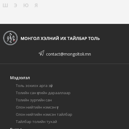
Ш
Э
Ю
Я
contact@mongoltoli.mn
Мэдээлэл
Толь зохиох арга зүй
Толийн сан үсгийн дарааллаар
Толийн зургийн сан
Олон нийтийн нэмсэн үг
Олон нийтийн нэмсэн тайлбар
Тайлбар толийн тухай