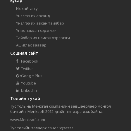
Бусад
Их хайсан үг
Үнэлгээ их авсан үг
Үнэлгээ их авсан тайлбар
Үг их нэмсэн хэрэглэгч
Тайлбар их нэмсэн хэрэглэгч
Ашиглах заавар
Сошиал сайт
Facebook
Twitter
Google Plus
Youtube
Linked In
Толийн тухай
Тус толь нь Мөнхгал компанийн зөвшөөрлөөр монгол
бичгийн 'Menksoft 2012' үсгийн тиг хэрэглэж байна.
www.Menksoft.com
Тус толийн талаарх санал хүсэлтээ