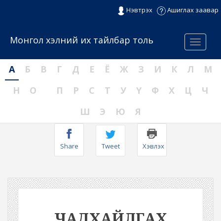
Нэвтрэх
Ашиглах заавар
Монгол хэлний их тайлбар толь
Menu
А
Б
В
Г
Д
Е
Ё
Ж
З
И
К
Л
М
Н
О
П
Р
С
Т
У
Ү
Ф
Х
Ц
Ч
Ш
Э
Ю
Я
Share
Tweet
Хэвлэх
ЧАДХАЙЛГАХ