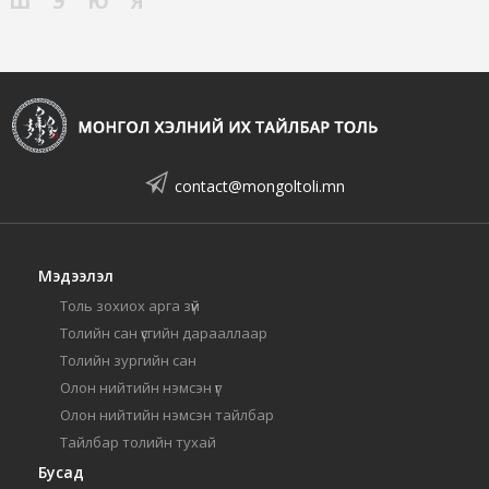
Ш
Э
Ю
Я
contact@mongoltoli.mn
Мэдээлэл
Толь зохиох арга зүй
Толийн сан үсгийн дарааллаар
Толийн зургийн сан
Олон нийтийн нэмсэн үг
Олон нийтийн нэмсэн тайлбар
Тайлбар толийн тухай
Бусад