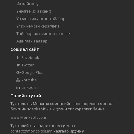
Их хайсан үг
Үнэлгээ их авсан үг
Үнэлгээ их авсан тайлбар
Үг их нэмсэн хэрэглэгч
Тайлбар их нэмсэн хэрэглэгч
Ашиглах заавар
Сошиал сайт
Facebook
Twitter
Google Plus
Youtube
Linked In
Толийн тухай
Тус толь нь Мөнхгал компанийн зөвшөөрлөөр монгол
бичгийн 'Menksoft 2012' үсгийн тиг хэрэглэж байна.
www.Menksoft.com
Тус толийн талаарх санал хүсэлтээ
contact@mongoltoli.mn
хаягаар ирүүлнэ үү.