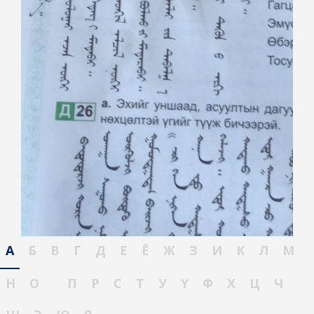
А
Б
В
Г
Д
Е
Ё
Ж
З
И
К
Л
М
Н
О
П
Р
С
Т
У
Ү
Ф
Х
Ц
Ч