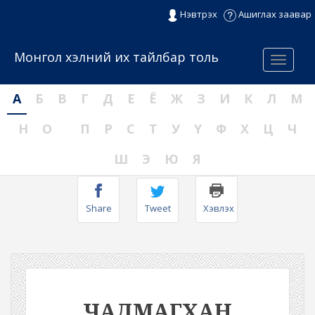
Нэвтрэх
Ашиглах заавар
Монгол хэлний их тайлбар толь
Menu
А
Б
В
Г
Д
Е
Ё
Ж
З
И
К
Л
М
Н
О
П
Р
С
Т
У
Ү
Ф
Х
Ц
Ч
Ш
Э
Ю
Я
Share
Tweet
Хэвлэх
ЧАДМАГХАН