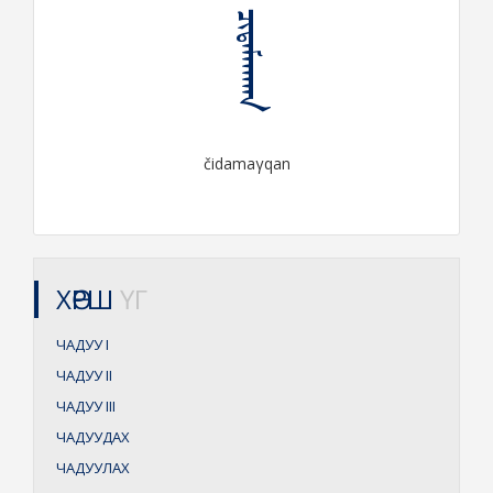
ᠴᠢᠳᠠᠮᠠᠭᠬᠠᠨ
čidamaγqan
ХӨРШ
ҮГ
ЧАДУУ
I
ЧАДУУ
II
ЧАДУУ
III
ЧАДУУДАХ
ЧАДУУЛАХ