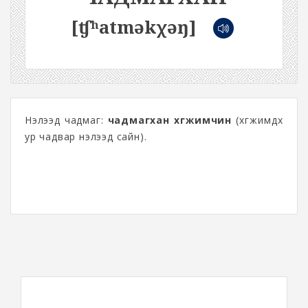
[ʧʰatməkχəŋ]
Нэлээд чадмаг:
чадмагхан хөгжимчин
(хөгжимдөх
ур чадвар нэлээд сайн).