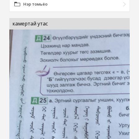
Нэр томьёо
камертай утас