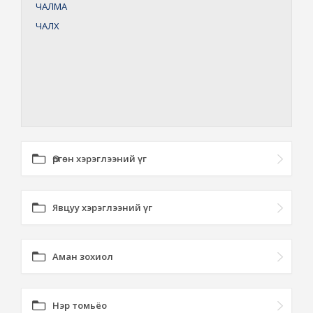
ЧАЛМА
ЧАЛХ
Өргөн хэрэглээний үг
Явцуу хэрэглээний үг
Аман зохиол
Нэр томьёо