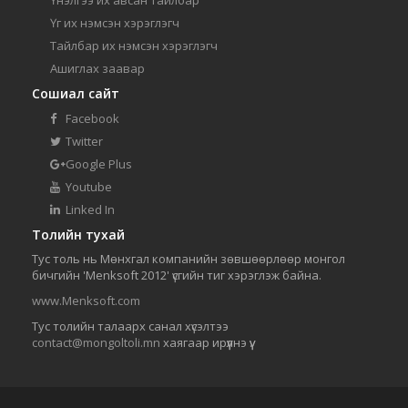
Үнэлгээ их авсан тайлбар
Үг их нэмсэн хэрэглэгч
Тайлбар их нэмсэн хэрэглэгч
Ашиглах заавар
Сошиал сайт
Facebook
Twitter
Google Plus
Youtube
Linked In
Толийн тухай
Тус толь нь Мөнхгал компанийн зөвшөөрлөөр монгол
бичгийн 'Menksoft 2012' үсгийн тиг хэрэглэж байна.
www.Menksoft.com
Тус толийн талаарх санал хүсэлтээ
contact@mongoltoli.mn
хаягаар ирүүлнэ үү.