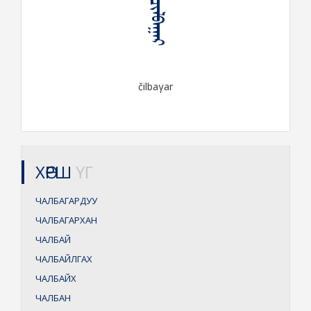
ᠴᠢᠯᠪᠠᠭᠠᠷ
čilbaγar
ХӨРШ
ҮГ
ЧАЛБАГАРДУУ
ЧАЛБАГАРХАН
ЧАЛБАЙ
ЧАЛБАЙЛГАХ
ЧАЛБАЙХ
ЧАЛБАН