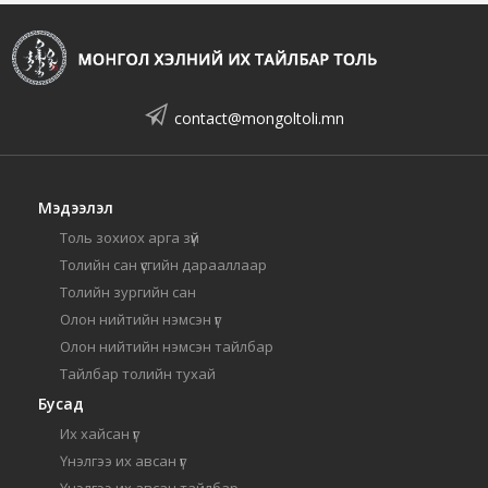
contact@mongoltoli.mn
Мэдээлэл
Толь зохиох арга зүй
Толийн сан үсгийн дарааллаар
Толийн зургийн сан
Олон нийтийн нэмсэн үг
Олон нийтийн нэмсэн тайлбар
Тайлбар толийн тухай
Бусад
Их хайсан үг
Үнэлгээ их авсан үг