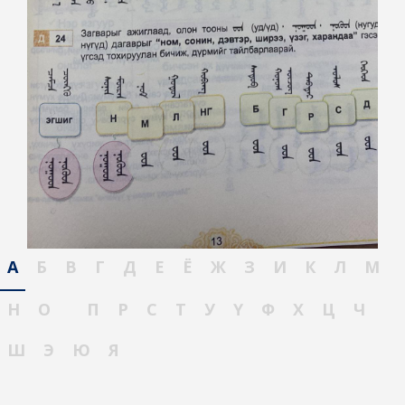
А
Б
В
Г
Д
Е
Ё
Ж
З
И
К
Л
М
Н
О
П
Р
С
Т
У
Ү
Ф
Х
Ц
Ч
Ш
Э
Ю
Я