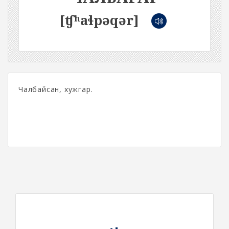
[ʧʰaɬpəqər]
Чалбайсан, хужгар.