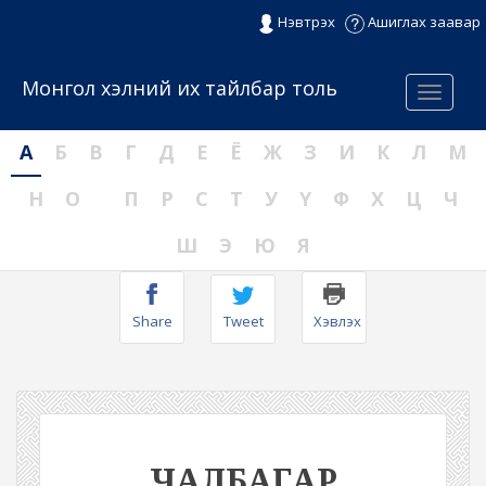
Нэвтрэх
Ашиглах заавар
Монгол хэлний их тайлбар толь
Menu
А
Б
В
Г
Д
Е
Ё
Ж
З
И
К
Л
М
Н
О
П
Р
С
Т
У
Ү
Ф
Х
Ц
Ч
Ш
Э
Ю
Я
Share
Tweet
Хэвлэх
ЧАЛБАГАР