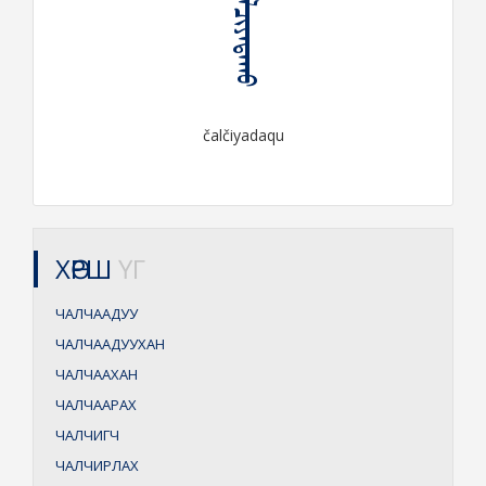
ᠴᠠᠯᠴᠢᠶᠠᠳᠠᠬᠤ
čalčiyadaqu
ХӨРШ
ҮГ
ЧАЛЧААДУУ
ЧАЛЧААДУУХАН
ЧАЛЧААХАН
ЧАЛЧААРАХ
ЧАЛЧИГЧ
ЧАЛЧИРЛАХ