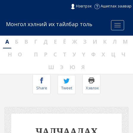
Нэвтрэх
Ашиглах заавар
Монгол хэлний их тайлбар толь
Menu
А
Б
В
Г
Д
Е
Ё
Ж
З
И
К
Л
М
Н
О
П
Р
С
Т
У
Ү
Ф
Х
Ц
Ч
Ш
Э
Ю
Я
Share
Tweet
Хэвлэх
ЧАЛЧААДАХ