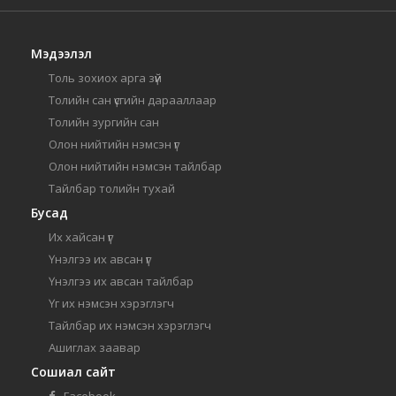
Мэдээлэл
Толь зохиох арга зүй
Толийн сан үсгийн дарааллаар
Толийн зургийн сан
Олон нийтийн нэмсэн үг
Олон нийтийн нэмсэн тайлбар
Тайлбар толийн тухай
Бусад
Их хайсан үг
Үнэлгээ их авсан үг
Үнэлгээ их авсан тайлбар
Үг их нэмсэн хэрэглэгч
Тайлбар их нэмсэн хэрэглэгч
Ашиглах заавар
Сошиал сайт
Facebook