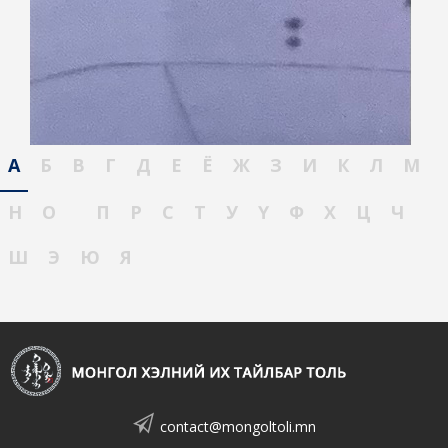
А
Б
В
Г
Д
Е
Ё
Ж
З
И
К
Л
М
Н
О
П
Р
С
Т
У
Ү
Ф
Х
Ц
Ч
Ш
Э
Ю
Я
contact@mongoltoli.mn