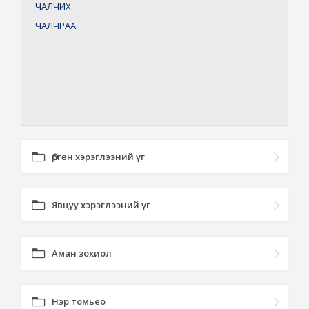
ЧАЛЧИХ
ЧАЛЧРАА
Өргөн хэрэглээний үг
Явцуу хэрэглээний үг
Аман зохиол
Нэр томьёо