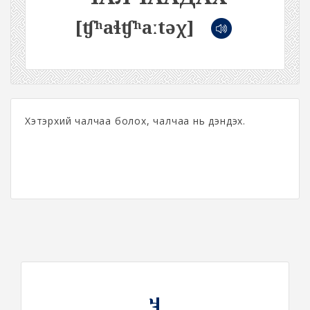
[ʧʰaɬʧʰaːtəχ]
Хэтэрхий чалчаа болох, чалчаа нь дэндэх.