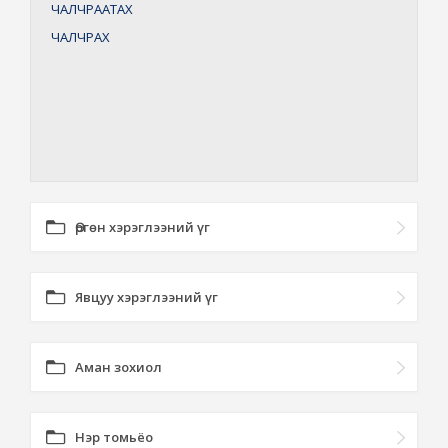
ЧАЛЧРААТАХ
ЧАЛЧРАХ
Өргөн хэрэглээний үг
Явцуу хэрэглээний үг
Аман зохиол
Нэр томьёо