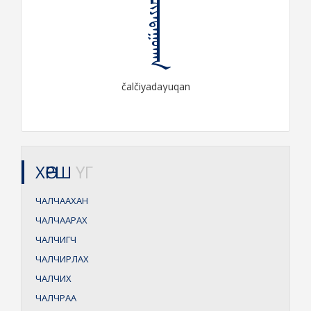
ᠴᠠᠯᠴᠢᠶᠠᠳᠠᠭᠤᠬᠠᠨ
čalčiyadaγuqan
ХӨРШ
ҮГ
ЧАЛЧААХАН
ЧАЛЧААРАХ
ЧАЛЧИГЧ
ЧАЛЧИРЛАХ
ЧАЛЧИХ
ЧАЛЧРАА