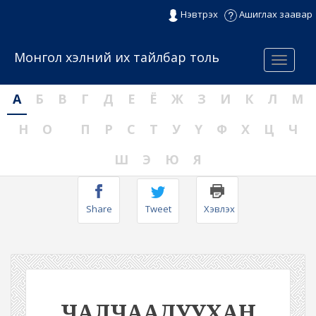
Нэвтрэх
Ашиглах заавар
Монгол хэлний их тайлбар толь
Menu
А
Б
В
Г
Д
Е
Ё
Ж
З
И
К
Л
М
Н
О
П
Р
С
Т
У
Ү
Ф
Х
Ц
Ч
Ш
Э
Ю
Я
Share
Tweet
Хэвлэх
ЧАЛЧААДУУХАН