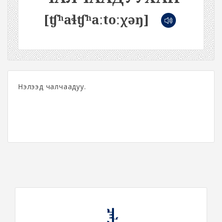
[ʧʰaɬʧʰaːtoːχəŋ]
Нэлээд чалчаадуу.