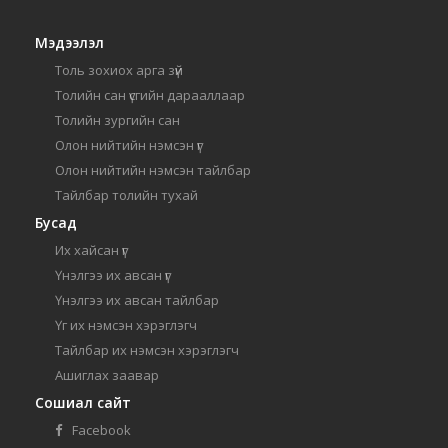
Мэдээлэл
Толь зохиох арга зүй
Толийн сан үсгийн дарааллаар
Толийн зургийн сан
Олон нийтийн нэмсэн үг
Олон нийтийн нэмсэн тайлбар
Тайлбар толийн тухай
Бусад
Их хайсан үг
Үнэлгээ их авсан үг
Үнэлгээ их авсан тайлбар
Үг их нэмсэн хэрэглэгч
Тайлбар их нэмсэн хэрэглэгч
Ашиглах заавар
Сошиал сайт
Facebook