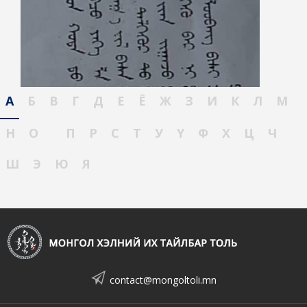
А
Б
В
Г
Д
Е
Ё
Ж
З
И
К
Л
М
Н
О
П
Р
С
Т
У
Ү
Ф
Х
Ц
Ч
Ш
Э
Ю
Я
contact@mongoltoli.mn