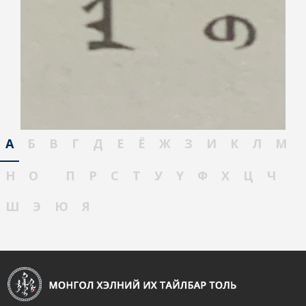
А
Б
В
Г
Д
Е
Ё
Ж
З
И
К
Л
М
Н
О
П
Р
С
Т
У
Ү
Ф
Х
Ц
Ч
Ш
Э
Ю
Я