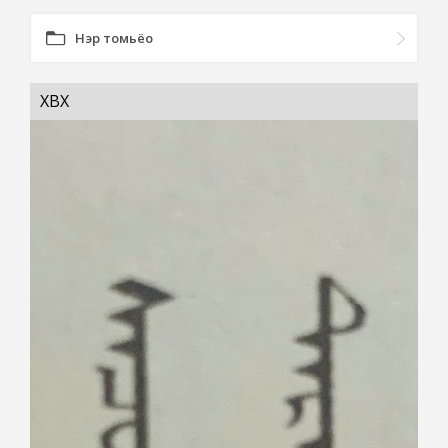
Нэр томьёо
ХӨВӨХ