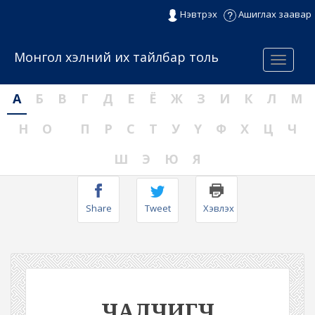
Нэвтрэх
Ашиглах заавар
Монгол хэлний их тайлбар толь
Menu
А
Б
В
Г
Д
Е
Ё
Ж
З
И
К
Л
М
Н
О
П
Р
С
Т
У
Ү
Ф
Х
Ц
Ч
Ш
Э
Ю
Я
Share
Tweet
Хэвлэх
ЧАЛЧИГЧ