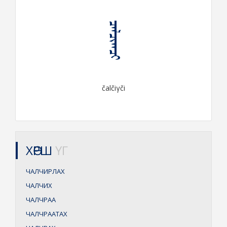
ᠴᠠᠯᠴᠢᠭᠴᠢ
čalčiγči
ХӨРШ
ҮГ
ЧАЛЧИРЛАХ
ЧАЛЧИХ
ЧАЛЧРАА
ЧАЛЧРААТАХ