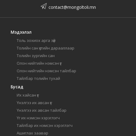
contact@mongoltoli.mn
Мэдээлэл
Толь зохиох арга зүй
Толийн сан үсгийн дарааллаар
Толийн зургийн сан
Олон нийтийн нэмсэн үг
Олон нийтийн нэмсэн тайлбар
Тайлбар толийн тухай
Бусад
Их хайсан үг
Үнэлгээ их авсан үг
Үнэлгээ их авсан тайлбар
Үг их нэмсэн хэрэглэгч
Тайлбар их нэмсэн хэрэглэгч
Ашиглах заавар