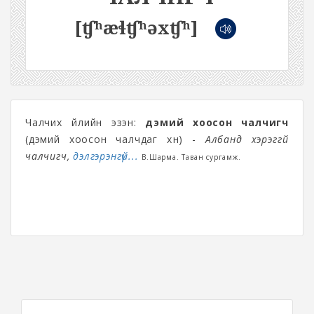
[ʧʰæɬʧʰəxʧʰ]
Чалчих үйлийн эзэн:
дэмий хоосон чалчигч
(дэмий хоосон чалчдаг хүн) -
Албанд хэрэггүй
чалчигч,
дэлгэрэнгүй...
В.Шарма. Таван сургамж.