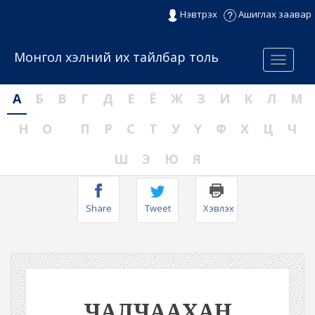
Нэвтрэх
Ашиглах заавар
Монгол хэлний их тайлбар толь
Menu
А
Б
В
Г
Д
Е
Ё
Ж
З
И
К
Л
М
Н
О
П
Р
С
Т
У
Ү
Ф
Х
Ц
Ч
Ш
Э
Ю
Я
Share
Tweet
Хэвлэх
ЧАЛЧААХАН