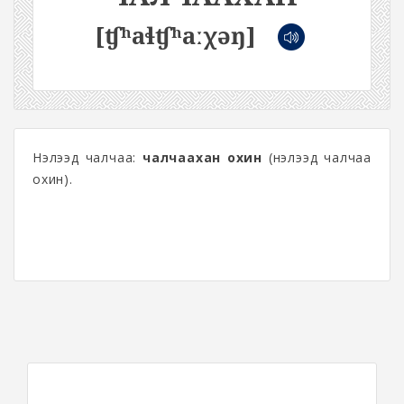
[ʧʰaɬʧʰaːχəŋ]
Нэлээд чалчаа:
чалчаахан охин
(нэлээд чалчаа
охин).