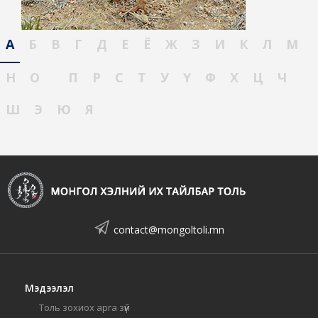
А
Б
В
Г
Д
Е
Ё
Ж
З
И
К
Л
М
Н
О
П
Р
С
Т
У
Ү
Ф
Х
Ц
Ч
Ш
Э
Ю
Я
contact@mongoltoli.mn
Мэдээлэл
Толь зохиох арга зүй