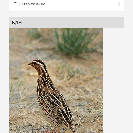
Нэр томьёо
БӨДНӨ