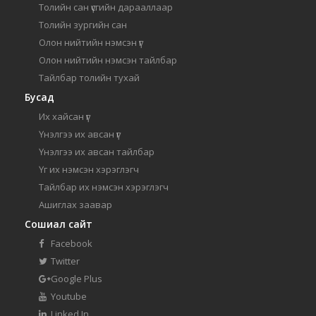
Толийн сан үсгийн дарааллаар
Толийн зургийн сан
Олон нийтийн нэмсэн үг
Олон нийтийн нэмсэн тайлбар
Тайлбар толийн тухай
Бусад
Их хайсан үг
Үнэлгээ их авсан үг
Үнэлгээ их авсан тайлбар
Үг их нэмсэн хэрэглэгч
Тайлбар их нэмсэн хэрэглэгч
Ашиглах заавар
Сошиал сайт
Facebook
Twitter
Google Plus
Youtube
Linked In