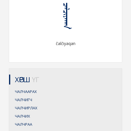
ᠴᠠᠯᠴᠢᠶᠠᠬᠠᠨ
čalčiyaqan
ХӨРШ
ҮГ
ЧАЛЧААРАХ
ЧАЛЧИГЧ
ЧАЛЧИРЛАХ
ЧАЛЧИХ
ЧАЛЧРАА