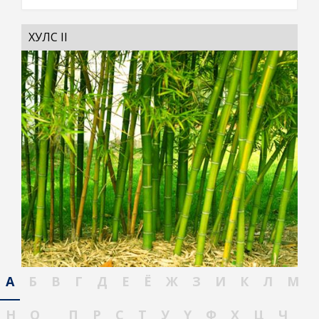
ХУЛС II
А
Б
В
Г
Д
Е
Ё
Ж
З
И
К
Л
М
Н
О
П
Р
С
Т
У
Ү
Ф
Х
Ц
Ч