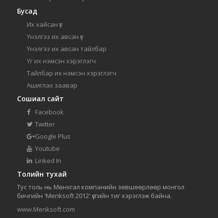
Бусад
Их хайсан үг
Үнэлгээ их авсан үг
Үнэлгээ их авсан тайлбар
Үг их нэмсэн хэрэглэгч
Тайлбар их нэмсэн хэрэглэгч
Ашиглах заавар
Сошиал сайт
Facebook
Twitter
Google Plus
Youtube
Linked In
Толийн тухай
Тус толь нь Мөнхгал компанийн зөвшөөрлөөр монгол
бичгийн 'Menksoft 2012' үсгийн тиг хэрэглэж байна.
www.Menksoft.com