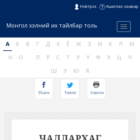
Нэвтрэх
Ашиглах заавар
Монгол хэлний их тайлбар толь
Menu
А
Б
В
Г
Д
Е
Ё
Ж
З
И
К
Л
М
Н
О
П
Р
С
Т
У
Ү
Ф
Х
Ц
Ч
Ш
Э
Ю
Я
Share
Tweet
Хэвлэх
ЧАДЛАРХАГ