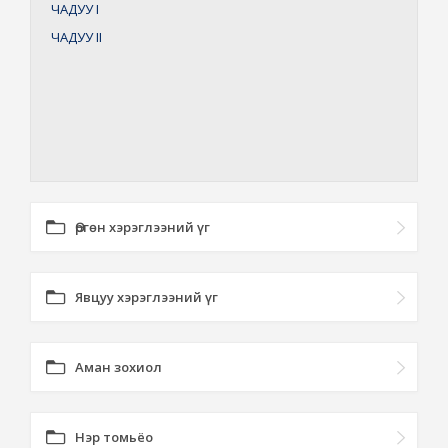
ЧАДУУ
I
ЧАДУУ
II
Өргөн хэрэглээний үг
Явцуу хэрэглээний үг
Аман зохиол
Нэр томьёо