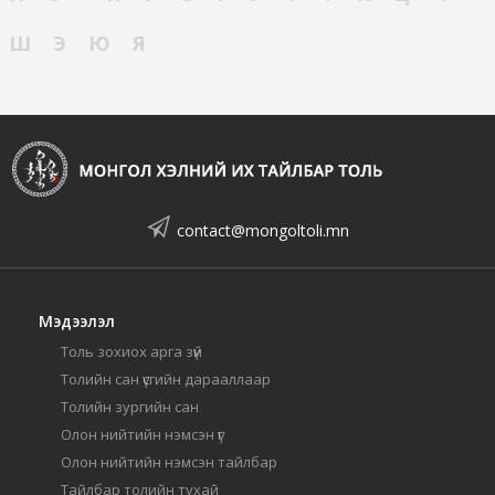
Ш
Э
Ю
Я
contact@mongoltoli.mn
Мэдээлэл
Толь зохиох арга зүй
Толийн сан үсгийн дарааллаар
Толийн зургийн сан
Олон нийтийн нэмсэн үг
Олон нийтийн нэмсэн тайлбар
Тайлбар толийн тухай