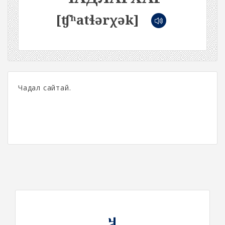
[ʧʰatɬərχək]
Чадал сайтай.