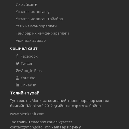
Их хайсан үг
Үнэлгээ их авсан үг
Үнэлгээ их авсан тайлбар
Үг их нэмсэн хэрэглэгч
Тайлбар их нэмсэн хэрэглэгч
Ашиглах заавар
Сошиал сайт
Facebook
Twitter
Google Plus
Youtube
Linked In
Толийн тухай
Тус толь нь Мөнхгал компанийн зөвшөөрлөөр монгол
бичгийн 'Menksoft 2012' үсгийн тиг хэрэглэж байна.
www.Menksoft.com
Тус толийн талаарх санал хүсэлтээ
contact@mongoltoli.mn
хаягаар ирүүлнэ үү.