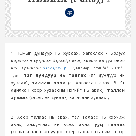
1. Юмыг дундуур нь хуваах, хагаслах -
Залуус
барилгын суурийн дэргэдүүр явж, зарим нь уул овоо
шиг хураасан
дэлгэрэнгүй...
Д.Мягмар. Нэгэн байшингийн
тэг дундуур нь таллах
(яг дундуур нь
тууж.,
хуваах),
таллаж авах
(а. Хагаслан авах; б. Яг
адилхан хоёр хуваасны нэгийг нь авах),
таллан
хуваах
(хэсэглэн хуваах, хагаслан хуваах);
2. Хоёр талаас нь авах, тал талаас нь хэрчиж
авах, хажуугаас нь зүсэж авах:
ууц таллах
(хонины чанасан ууцыг хоёр талаас нь нимгэнээр