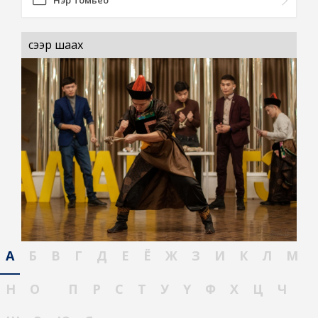
Нэр томьёо
сээр шаах
А
Б
В
Г
Д
Е
Ё
Ж
З
И
К
Л
М
Н
О
П
Р
С
Т
У
Ү
Ф
Х
Ц
Ч