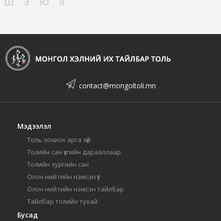
Ш
Э
Ю
Я
contact@mongoltoli.mn
Мэдээлэл
Толь зохиох арга зүй
Толийн сан үсгийн дарааллаар
Толийн зургийн сан
Олон нийтийн нэмсэн үг
Олон нийтийн нэмсэн тайлбар
Тайлбар толийн тухай
Бусад