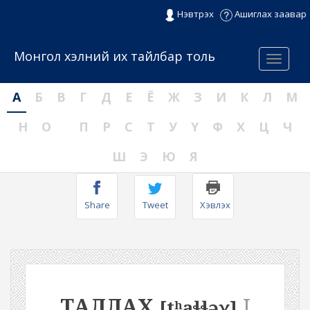
Нэвтрэх
Ашиглах заавар
Монгол хэлний их тайлбар толь
Menu
А
Б
В
Г
Д
Е
Ё
Ж
З
И
К
Л
М
Н
О
П
Р
С
Т
У
Ү
Ф
Х
Ц
Ч
Ш
Э
Ю
Я
Share
Tweet
Хэвлэх
ТАЛЛАХ
I
[tʰaɬɬəχ]