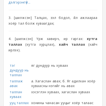
дэлгэрэнгүй...
3. [шилжсэн] Талцах, үзэл бодол, үйл ажлаараа
хоёр тал болж хуваагдах;
4. [шилжсэн] Үрж хавирч, ир гаргах:
хутга
таллах
(хутга хурцлах),
хайч таллах
(хайч
ирлэх).
тэг
яг дундуур нь хуваах
дундуур нь
таллах
таллаж
а. Хагаслан авах; б. Яг адилхан хоёр
авах
хуваасны нэгийг нь авах
таллан
хэсэглэн хуваах, хагаслан хуваах
хуваах
ууц таллах
хонины чанасан ууцыг хоёр талаас