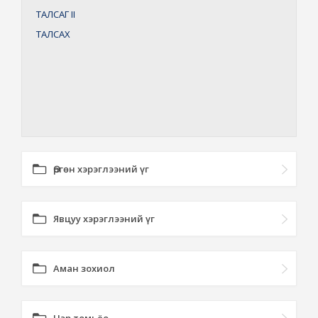
ТАЛСАГ
II
ТАЛСАХ
Өргөн хэрэглээний үг
Явцуу хэрэглээний үг
Аман зохиол