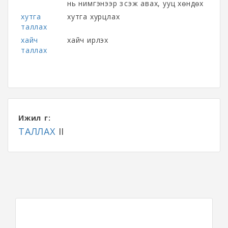
нь нимгэнээр зүсэж авах, ууц хөндөх
хутга
хутга хурцлах
таллах
хайч
хайч ирлэх
таллах
Ижил үг:
ТАЛЛАХ
II