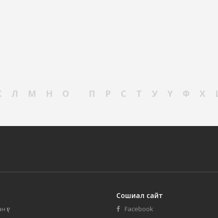
К
Л
М
Н
О
П
Р
С
Т
У
Ү
Ф
Х
Сошиал сайт
н үг
Facebook