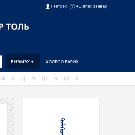
Нэвтрэх
Ашиглах заавар
ҮГ НЭМЭХ +
ХОЛБОО БАРИХ
Ф
Х
Ц
Ч
Ш
Э
Ю
Я
ᠲᠠᠯᠠᠰᠤᠭ