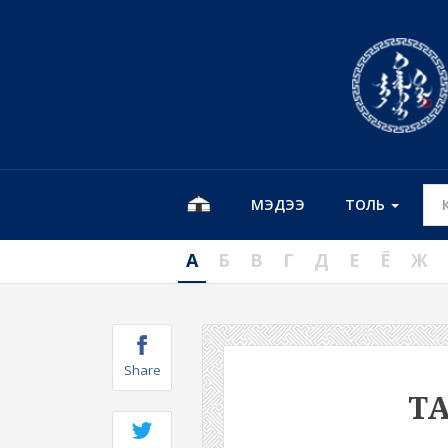
МЭДЭЭ
ТОЛЬ
А
Б
В
Г
Д
Е
Ё
Ж
Share
Т