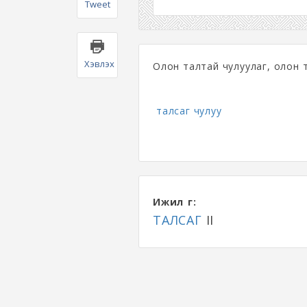
Tweet
Хэвлэх
Олон талтай чулуулаг, олон т
талсаг чулуу
Ижил үг:
ТАЛСАГ
II