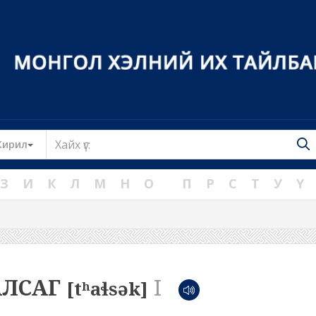
Toggle Dropdown
Кирил
З
И
К
Л
М
Н
О
П
Р
С
Т
У
Ү
АЛСАГ
I
[tʰaɬsək]