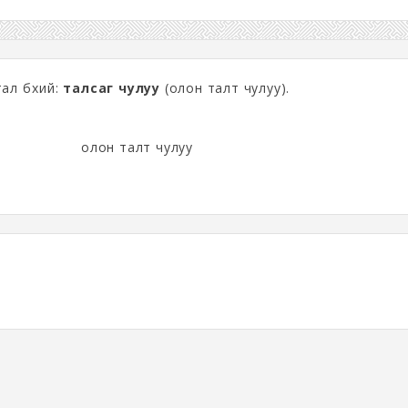
ал бүхий:
талсаг чулуу
(олон талт чулуу).
олон талт чулуу