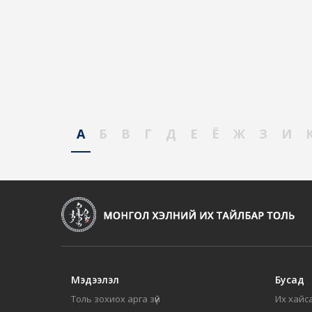
А
Б
В
Г
Д
Е
Ё
Ж
З
И
Мэдээлэл
Бусад
Толь зохиох арга зүй
Их хайса