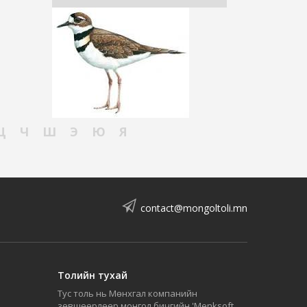
Ц
Ч
Ш
Э
Ю
Я
contact@mongoltoli.mn
Толийн тухай
Тус толь нь Мөнхгал компанийн
зөвшөөрлөөр монгол бичгийн 'Menksoft