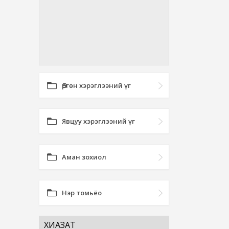
Өргөн хэрэглээний үг
Явцуу хэрэглээний үг
Аман зохиол
Нэр томьёо
ХИАЗАТ