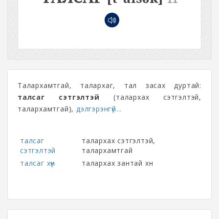
Талархамтгай, талархаг, тал засах дуртай:
талсаг сэтгэлтэй
(талархах сэтгэлтэй,
талархамтгай),
дэлгэрэнгүй...
талсаг
талархах сэтгэлтэй,
сэтгэлтэй
талархамтгай
талсаг хүн
талархах зантай хүн