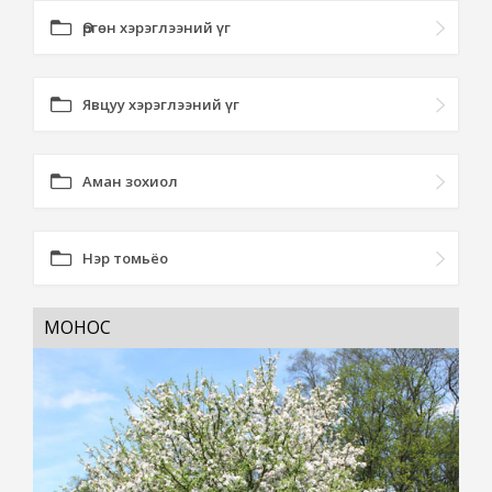
Өргөн хэрэглээний үг
Явцуу хэрэглээний үг
Аман зохиол
Нэр томьёо
МОНОС