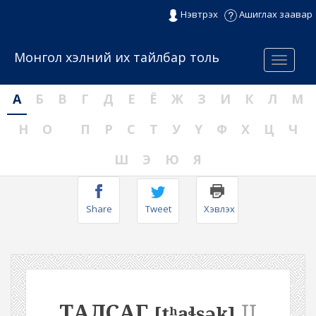
Нэвтрэх
Ашиглах заавар
Монгол хэлний их тайлбар толь
Menu
А
Б
В
Г
Д
Е
Ё
Ж
З
И
К
Л
М
Н
О
П
Р
С
Т
У
Ү
Ф
Х
Ц
Ч
Ш
Э
Ю
Я
Share
Tweet
Хэвлэх
ТАЛСАГ
II
[tʰaɬsək]