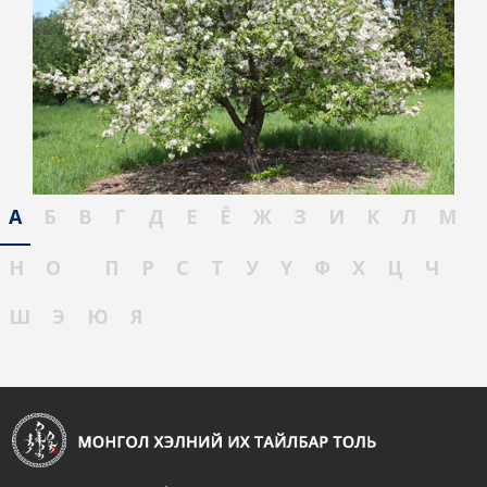
А
Б
В
Г
Д
Е
Ё
Ж
З
И
К
Л
М
Н
О
П
Р
С
Т
У
Ү
Ф
Х
Ц
Ч
Ш
Э
Ю
Я