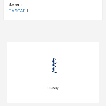
Ижил үг:
ТАЛСАГ
I
ᠲᠠᠯᠠᠰᠠᠭ
talasaγ