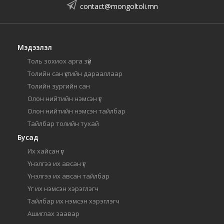
contact@mongoltoli.mn
Мэдээлэл
Толь зохиох арга зүй
Толийн сан үсгийн дарааллаар
Толийн зургийн сан
Олон нийтийн нэмсэн үг
Олон нийтийн нэмсэн тайлбар
Тайлбар толийн тухай
Бусад
Их хайсан үг
Үнэлгээ их авсан үг
Үнэлгээ их авсан тайлбар
Үг их нэмсэн хэрэглэгч
Тайлбар их нэмсэн хэрэглэгч
Ашиглах заавар