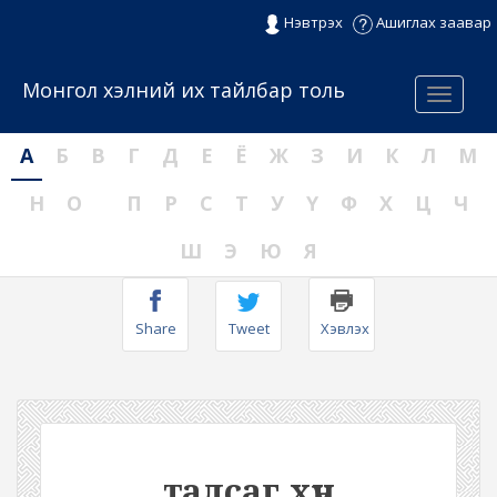
Нэвтрэх
Ашиглах заавар
Монгол хэлний их тайлбар толь
Menu
А
Б
В
Г
Д
Е
Ё
Ж
З
И
К
Л
М
Н
О
П
Р
С
Т
У
Ү
Ф
Х
Ц
Ч
Ш
Э
Ю
Я
Share
Tweet
Хэвлэх
талсаг хүн