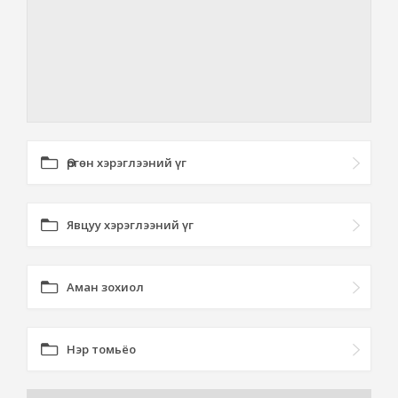
Өргөн хэрэглээний үг
Явцуу хэрэглээний үг
Аман зохиол
Нэр томьёо