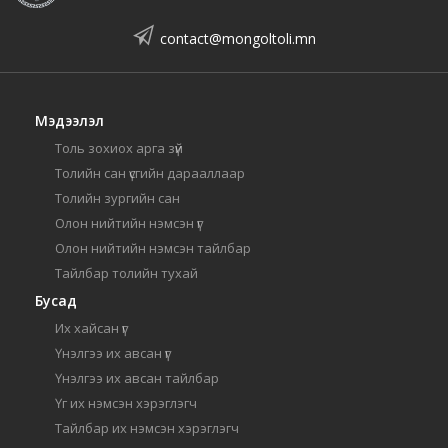
contact@mongoltoli.mn
Мэдээлэл
Толь зохиох арга зүй
Толийн сан үсгийн дарааллаар
Толийн зургийн сан
Олон нийтийн нэмсэн үг
Олон нийтийн нэмсэн тайлбар
Тайлбар толийн тухай
Бусад
Их хайсан үг
Үнэлгээ их авсан үг
Үнэлгээ их авсан тайлбар
Үг их нэмсэн хэрэглэгч
Тайлбар их нэмсэн хэрэглэгч