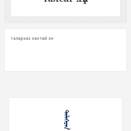
талархах зантай хүн
ᠲᠠᠯᠠᠰᠤᠭ ᠬᠦᠮᠦᠨ