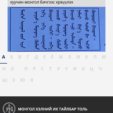
хуучин монгол бичгээс хөрвүүлэх
А
Б
В
Г
Д
Е
Ё
Ж
З
И
К
Л
М
Н
О
П
Р
С
Т
У
Ү
Ф
Х
Ц
Ч
Ш
Э
Ю
Я